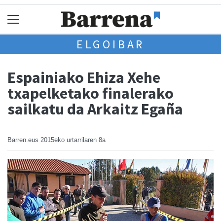
ELGOIBAR
Espainiako Ehiza Xehe
txapelketako finalerako
sailkatu da Arkaitz Egaña
Barren.eus
2015eko urtarrilaren 8a