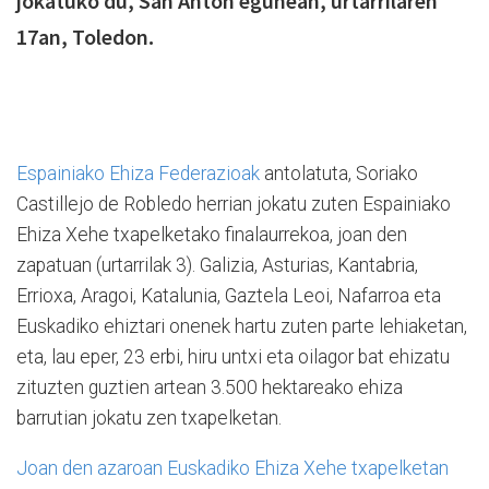
jokatuko du, San Anton egunean, urtarrilaren
17an, Toledon.
Espainiako Ehiza Federazioak
antolatuta, Soriako
Castillejo de Robledo herrian jokatu zuten Espainiako
Ehiza Xehe txapelketako finalaurrekoa, joan den
zapatuan (urtarrilak 3). Galizia, Asturias, Kantabria,
Errioxa, Aragoi, Katalunia, Gaztela Leoi, Nafarroa eta
Euskadiko ehiztari onenek hartu zuten parte lehiaketan,
eta, lau eper, 23 erbi, hiru untxi eta oilagor bat ehizatu
zituzten guztien artean 3.500 hektareako ehiza
barrutian jokatu zen txapelketan.
Joan den azaroan Euskadiko Ehiza Xehe txapelketan