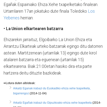
Egañak Espainiako Ehiza Xehe txapelketako finalean.
Urtarrilaren 17an jokatuko dute finala Toledoko
Los
Yebenes
herrian.
• La Union elkartearen batzarra
Ehizarekin jarraituz, Elgoibarko La Union Ehiza eta
Arrantzu Elkarteak urteko batzarrak egingo ditu datorren
astean. Martitzenean (urtarrilak 13) egingo dute kirol
atalaren batzarra eta eguenean (urtarrilak 15)
elkartearena. Biak 21:00etan hasiko dira eta parte
hartzera deitu dituzte bazkideak.
∞
Lotura duten albisteak:
Arkaitz Eganak irabazi du Euskadiko ehiza xehe txapelketa,
bigarrengoz
(2014-11-04)
Arkaitz Egañak irabazi du Gipuzkoako ehiza xehe txapelketa
(2014-