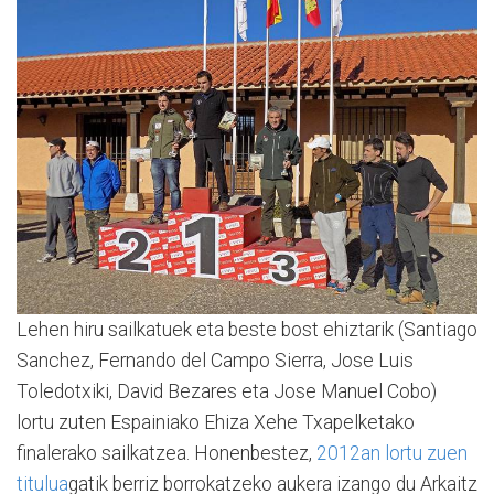
Lehen hiru sailkatuek eta beste bost ehiztarik (
Santiago
Sanchez, Fernando del Campo Sierra, Jose Luis
Toledotxiki, David Bezares eta Jose Manuel Cobo)
lortu zuten Espainiako Ehiza Xehe Txapelketako
finalerako sailkatzea. Honenbestez,
2012an lortu zuen
titulua
gatik berriz borrokatzeko aukera izango du Arkaitz