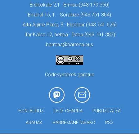
Erdikokale 2,1 · Ermua (
943 179 350)
Errabal 15, 1. · Soraluze (
943 751 304)
Aita Agirre Plaza, 3 · Elgoibar (
943 741 626)
Ifar Kalea 12, behea · Deba (
943 191 383)
barrena@barrena.eus
Codesyntaxek garatua
HONI BURUZ
LEGE OHARRA
PUBLIZITATEA
ARAUAK
HARREMANETARAKO
RSS