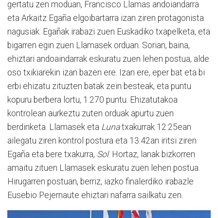
gertatu zen moduan, Francisco Llamas andoiandarra
eta Arkaitz Egaña elgoibartarra izan ziren protagonista
nagusiak: Egañak irabazi zuen Euskadiko txapelketa, eta
bigarren egin zuen Llamasek orduan. Sorian, baina,
ehiztari andoaindarrak eskuratu zuen lehen postua, alde
oso txikiarekin izan bazen ere. Izan ere, eper bat eta bi
erbi ehizatu zituzten batak zein besteak, eta puntu
kopuru berbera lortu, 1.270 puntu. Ehizatutakoa
kontrolean aurkeztu zuten orduak apurtu zuen
berdinketa. Llamasek eta
Luna
txakurrak 12:25ean
ailegatu ziren kontrol postura eta 13:42an iritsi ziren
Egaña eta bere txakurra,
Sol
. Hortaz, lanak bizkorren
amaitu zituen Llamasek eskuratu zuen lehen postua.
Hirugarren postuan, berriz, iazko finalerdiko irabazle
Eusebio Pejernaute ehiztari nafarra sailkatu zen.