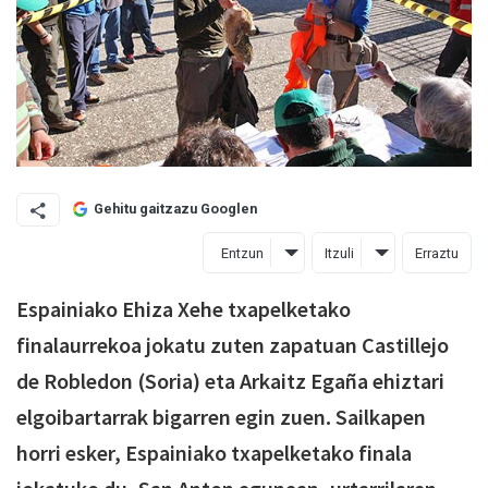
Gehitu gaitzazu Googlen
Entzun
Itzuli
Erraztu
Espainiako Ehiza Xehe txapelketako
finalaurrekoa jokatu zuten zapatuan Castillejo
de Robledon (Soria) eta Arkaitz Egaña ehiztari
elgoibartarrak bigarren egin zuen. Sailkapen
horri esker, Espainiako txapelketako finala