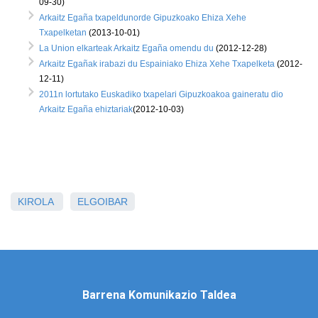
09-30)
Arkaitz Egaña txapeldunorde Gipuzkoako Ehiza Xehe
Txapelketan
(2013-10-01)
La Union elkarteak Arkaitz Egaña omendu du
(2012-12-28)
Arkaitz Egañak irabazi du Espainiako Ehiza Xehe Txapelketa
(2012-
12-11)
2011n lortutako Euskadiko txapelari Gipuzkoakoa gaineratu dio
Arkaitz Egaña ehiztariak
(2012-10-03)
KIROLA
ELGOIBAR
Barrena Komunikazio Taldea