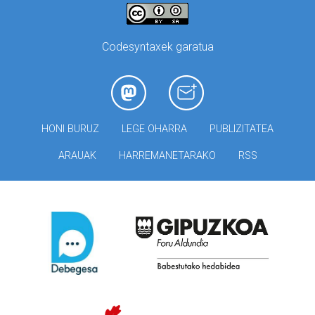
Codesyntaxek garatua
HONI BURUZ
LEGE OHARRA
PUBLIZITATEA
ARAUAK
HARREMANETARAKO
RSS