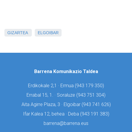
GIZARTEA
ELGOIBAR
Barrena Komunikazio Taldea
Erdikokale 2,1 · Ermua (
943 179 350)
Errabal 15, 1. · Soraluze (
943 751 304)
Aita Agirre Plaza, 3 · Elgoibar (
943 741 626)
Ifar Kalea 12, behea · Deba (
943 191 383)
barrena@barrena.eus