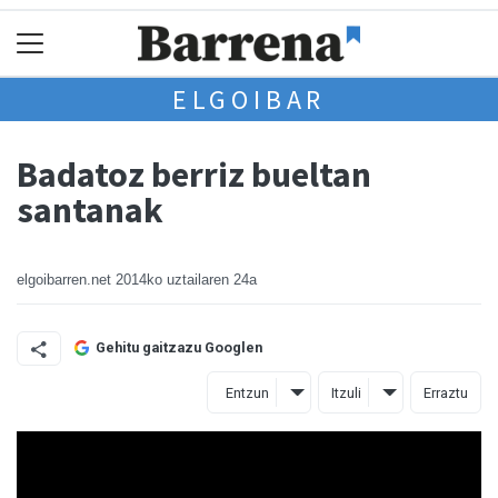
ELGOIBAR
Badatoz berriz bueltan
santanak
elgoibarren.net
2014ko uztailaren 24a
Gehitu gaitzazu Googlen
Entzun
Itzuli
Erraztu