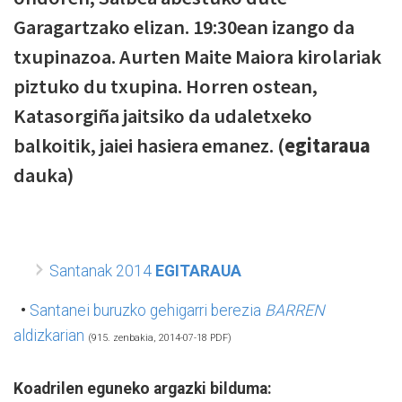
Garagartzako elizan. 19:30ean izango da
txupinazoa. Aurten Maite Maiora kirolariak
piztuko du txupina. Horren ostean,
Katasorgiña jaitsiko da udaletxeko
balkoitik, jaiei hasiera emanez. (
egitaraua
dauka)
Santanak 2014
EGITARAUA
•
Santanei buruzko gehigarri berezia
BARREN
aldizkarian
(915. zenbakia, 2014-07-18 PDF)
Koadrilen eguneko argazki bilduma: