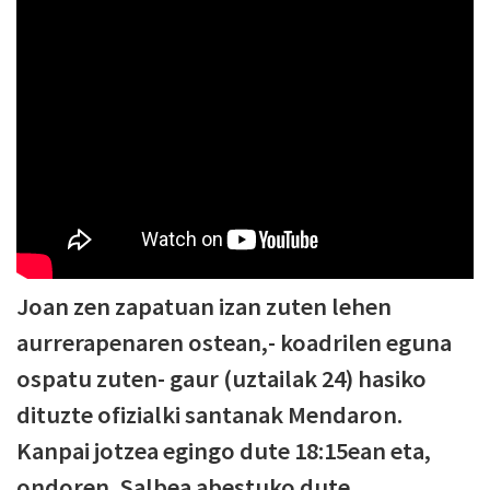
Joan zen zapatuan izan zuten lehen
aurrerapenaren ostean,- koadrilen eguna
ospatu zuten- gaur (uztailak 24) hasiko
dituzte ofizialki santanak Mendaron.
Kanpai jotzea egingo dute 18:15ean eta,
ondoren, Salbea abestuko dute