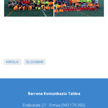
KIROLA
ELGOIBAR
Barrena Komunikazio Taldea
Erdikokale 2,1 · Ermua (
943 179 350)