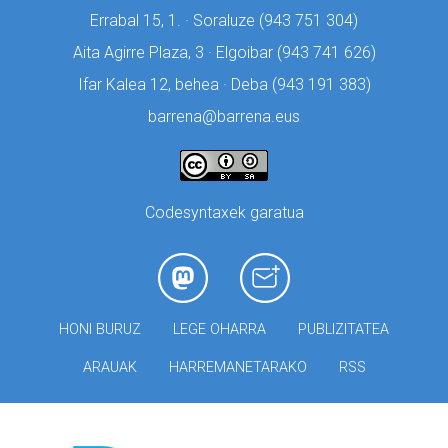
Errabal 15, 1. · Soraluze (
943 751 304)
Aita Agirre Plaza, 3 · Elgoibar (
943 741 626)
Ifar Kalea 12, behea · Deba (
943 191 383)
barrena@barrena.eus
Codesyntaxek garatua
HONI BURUZ
LEGE OHARRA
PUBLIZITATEA
ARAUAK
HARREMANETARAKO
RSS