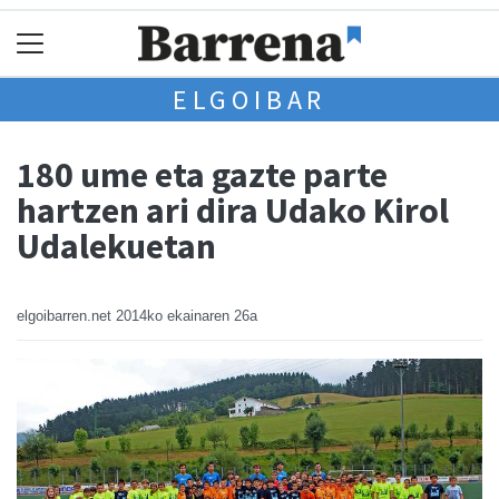
ELGOIBAR
180 ume eta gazte parte
hartzen ari dira Udako Kirol
Udalekuetan
elgoibarren.net
2014ko ekainaren 26a