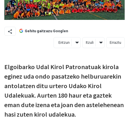
Gehitu gaitzazu Googlen
Entzun
Itzuli
Erraztu
Elgoibarko Udal Kirol Patronatuak kirola
eginez uda ondo pasatzeko helburuarekin
antolatzen ditu urtero Udako Kirol
Udalekuak. Aurten 180 haur eta gaztek
eman dute izena eta joan den astelehenean
hasi zuten kirol udalekua.