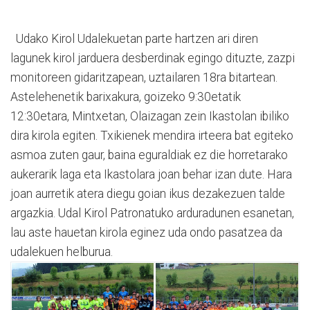
Udako Kirol Udalekuetan parte hartzen ari diren
lagunek kirol jarduera desberdinak egingo dituzte, zazpi
monitoreen gidaritzapean, uztailaren 18ra bitartean.
Astelehenetik barixakura, goizeko 9:30etatik
12:30etara, Mintxetan, Olaizagan zein Ikastolan ibiliko
dira kirola egiten. Txikienek mendira irteera bat egiteko
asmoa zuten gaur, baina eguraldiak ez die horretarako
aukerarik laga eta Ikastolara joan behar izan dute. Hara
joan aurretik atera diegu goian ikus dezakezuen talde
argazkia. Udal Kirol Patronatuko arduradunen esanetan,
lau aste hauetan kirola eginez uda ondo pasatzea da
udalekuen helburua.