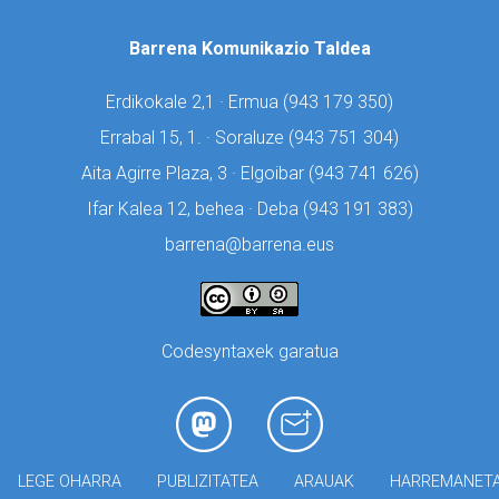
Barrena Komunikazio Taldea
Erdikokale 2,1 · Ermua (
943 179 350)
Errabal 15, 1. · Soraluze (
943 751 304)
Aita Agirre Plaza, 3 · Elgoibar (
943 741 626)
Ifar Kalea 12, behea · Deba (
943 191 383)
barrena@barrena.eus
Codesyntaxek garatua
LEGE OHARRA
PUBLIZITATEA
ARAUAK
HARREMANET