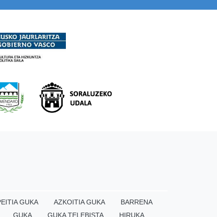
EITIA GUKA
AZKOITIA GUKA
BARRENA
GUKA
GUKA TELEBISTA
HIRUKA