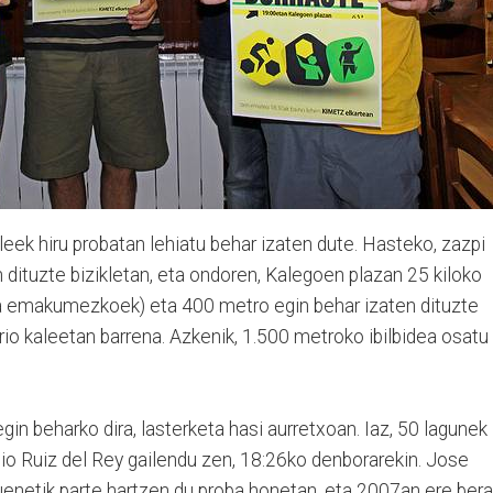
eek hiru probatan lehiatu behar izaten dute. Hasteko, zazpi
n dituzte bizikletan, eta ondoren, Kalegoen plazan 25 kiloko
oa emakumezkoek) eta 400 metro egin behar izaten dituzte
rio kaleetan barrena. Azkenik, 1.500 metroko ibilbidea osatu
n beharko dira, lasterketa hasi aurretxoan. Iaz, 50 lagunek
nio Ruiz del Rey gailendu zen, 18:26ko denborarekin. Jose
uenetik parte hartzen du proba honetan, eta 2007an ere ber