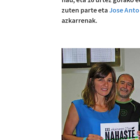
zuten parte eta
Jose Anto
azkarrenak.