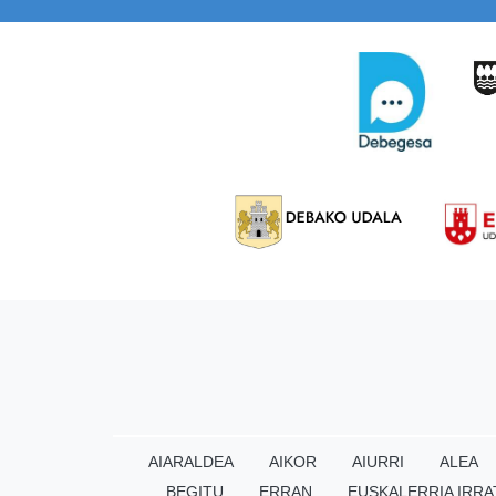
AIARALDEA
AIKOR
AIURRI
ALEA
BEGITU
ERRAN
EUSKALERRIA IRRA