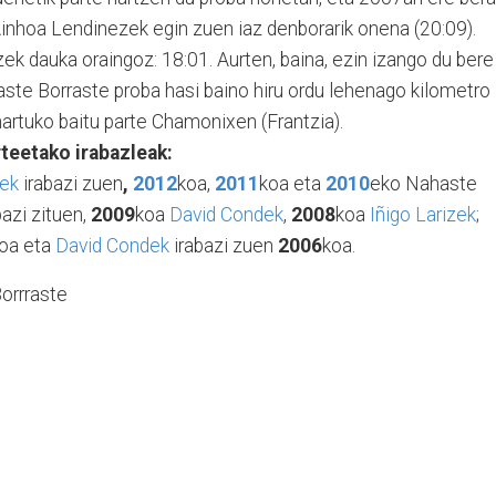
nhoa Lendinezek egin zuen iaz denborarik onena (20:09).
rizek dauka oraingoz: 18:01. Aurten, baina, ezin izango du bere
aste Borraste proba hasi baino hiru ordu lehenago kilometro
artuko baitu parte Chamonixen (Frantzia).
teetako irabazleak:
zek
irabazi zuen
,
2012
koa,
2011
koa eta
2010
eko Nahaste
bazi zituen,
2009
koa
David Condek
,
2008
koa
Iñigo Larizek
;
oa eta
David Condek
irabazi zuen
2006
koa.
orrraste