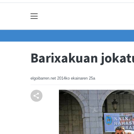
Barixakuan jokat
elgoibarren.net
2014ko ekainaren 25a