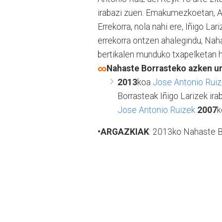
irabazi zuen. Emakumezkoetan, Ai
Errekorra, nola nahi ere, Iñigo La
errekorra ontzen ahalegindu, Nah
bertikalen munduko txapelketan h
∞
Nahaste Borrasteko azken ur
2013
koa
Jose Antonio Rui
Borrasteak Iñigo Larizek ira
Jose Antonio Ruizek
2007
k
•ARGAZKIAK
: 2013ko Nahaste B