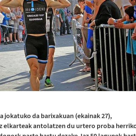
a jokatuko da barixakuan (ekainak 27),
tz elkarteak antolatzen du urtero proba herriko
edonork parte hartu dezake. Iaz 50 lagunek har