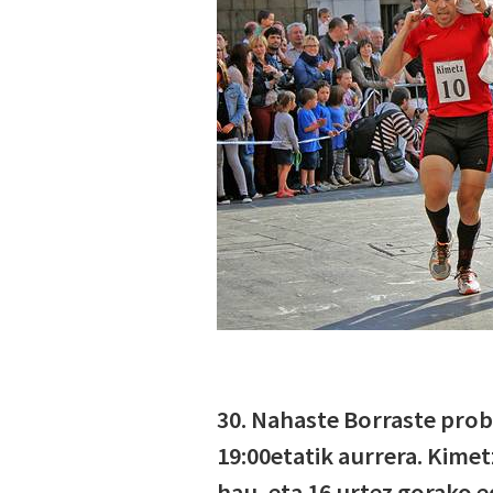
30. Nahaste Borraste prob
19:00etatik aurrera. Kime
hau, eta 16 urtez gorako 