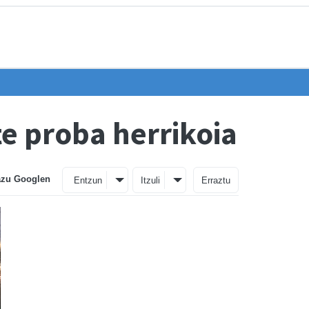
e proba herrikoia
azu Googlen
Entzun
Itzuli
Erraztu