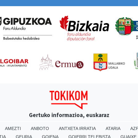
Gertuko informazioa, euskaraz
AMEZTI
ANBOTO
ANTXETA IRRATIA
ATARIA
AZP
TIA
GEURIA
GOIENA
GOIERRI TELEBISTA
GUAIXE