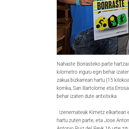
Nahaste Borrasteko parte hartzail
kilometro inguru egin behar izate
zakua bizkarrean hartu (15 kilok
korrika, San Bartolome eta Errosa
behar izaten dute antxitxika.
Izenemateak Kimetz elkartean egi
hartu zuten parte, eta Jose Anto
Antonio Ruiz del Reyk 16 urte zit