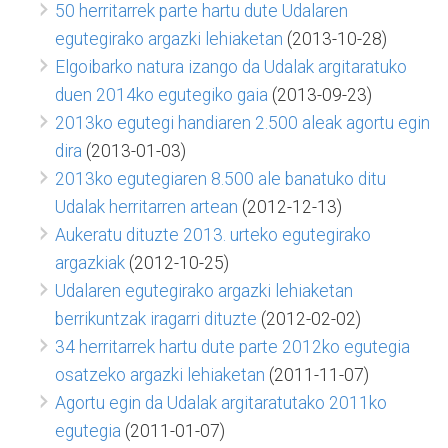
50 herritarrek parte hartu dute Udalaren
egutegirako argazki lehiaketan
(2013-10-28)
Elgoibarko natura izango da Udalak argitaratuko
duen 2014ko egutegiko gaia
(2013-09-23)
2013ko egutegi handiaren 2.500 aleak agortu egin
dira
(2013-01-03)
2013ko egutegiaren 8.500 ale banatuko ditu
Udalak herritarren artean
(2012-12-13)
Aukeratu dituzte 2013. urteko egutegirako
argazkiak
(2012-10-25)
Udalaren egutegirako argazki lehiaketan
berrikuntzak iragarri dituzte
(2012-02-02)
34 herritarrek hartu dute parte 2012ko egutegia
osatzeko argazki lehiaketan
(2011-11-07)
Agortu egin da Udalak argitaratutako 2011ko
egutegia
(2011-01-07)