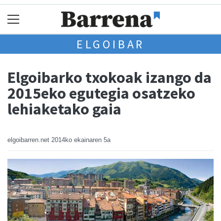
ELGOIBAR
Elgoibarko txokoak izango da
2015eko egutegia osatzeko
lehiaketako gaia
elgoibarren.net
2014ko ekainaren 5a