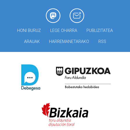
HONI BURUZ
LEGE OHARRA
PUBLIZITATEA
ARAUAK
HARREMANETARAKO
RSS