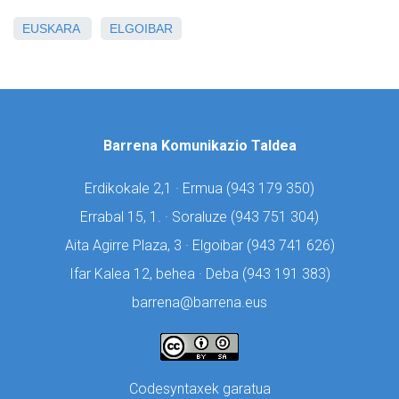
EUSKARA
ELGOIBAR
Barrena Komunikazio Taldea
Erdikokale 2,1 · Ermua (
943 179 350)
Errabal 15, 1. · Soraluze (
943 751 304)
Aita Agirre Plaza, 3 · Elgoibar (
943 741 626)
Ifar Kalea 12, behea · Deba (
943 191 383)
barrena@barrena.eus
Codesyntaxek garatua