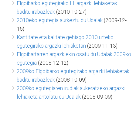
Elgoibarko egutegirako III. argazki lehiaketak
baditu irabazleak
(2010-10-27)
2010eko egutegia aurkeztu du Udalak
(2009-12-
15)
Kantitate eta kalitate gehiago 2010 urteko
egutegirako argazki lehiaketan
(2009-11-13)
Elgoibartarren argazkiekin osatu du Udalak 2009ko
egutegia
(2008-12-12)
2009ko Elgoibarko egutegirako argazki lehiaketak
baditu irabazleak
(2008-10-09)
2009ko egutegiaren irudiak aukeratzeko argazki
lehiaketa antolatu du Udalak
(2008-09-09)