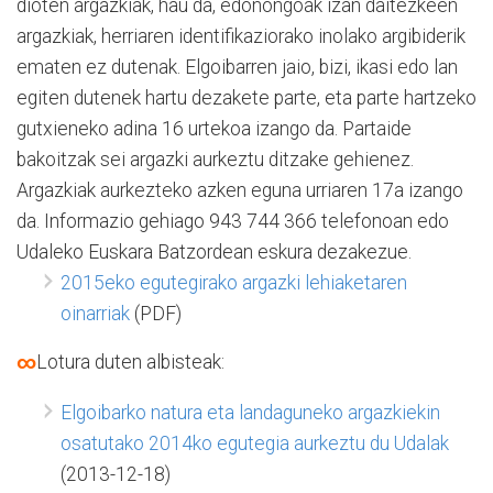
dioten argazkiak, hau da, edonongoak izan daitezkeen
argazkiak, herriaren identifikaziorako inolako argibiderik
ematen ez dutenak. Elgoibarren jaio, bizi, ikasi edo lan
egiten dutenek hartu dezakete parte, eta parte hartzeko
gutxieneko adina 16 urtekoa izango da. Partaide
bakoitzak sei argazki aurkeztu ditzake gehienez.
Argazkiak aurkezteko azken eguna urriaren 17a izango
da. Informazio gehiago 943 744 366 telefonoan edo
Udaleko Euskara Batzordean eskura dezakezue.
2015eko egutegirako argazki lehiaketaren
oinarriak
(PDF)
∞
Lotura duten albisteak:
Elgoibarko natura eta landaguneko argazkiekin
osatutako 2014ko egutegia aurkeztu du Udalak
(2013-12-18)