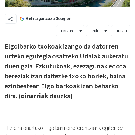
Gehitu gaitzazu Googlen
Entzun
Itzuli
Erraztu
Elgoibarko txokoak izango da datorren
urteko egutegia osatzeko Udalak aukeratu
duen gaia. Ezkutukoak, ezezagunak edota
bereziak izan daitezke txoko horiek, baina
ezinbestean Elgoibarkoak izan beharko
dira. (
oinarriak
dauzka)
Ez dira onartuko Elgoibarri erreferentziarik egiten ez