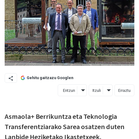
Gehitu gaitzazu Googlen
Entzun
Itzuli
Erraztu
Asmaola+ Berrikuntza eta Teknologia
Transferentziarako Sarea osatzen duten
Lanbide Heziketako Ikastetxeek,