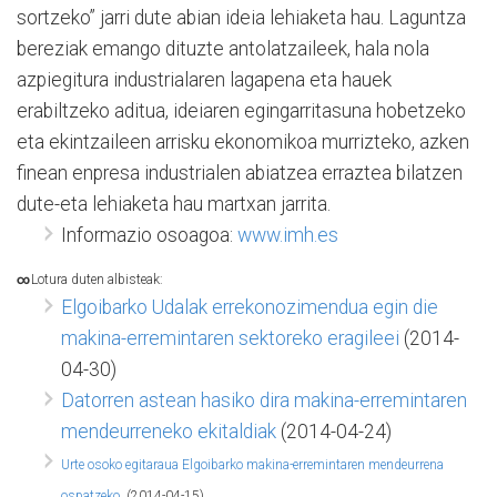
sortzeko” jarri dute abian ideia lehiaketa hau. Laguntza
bereziak emango dituzte antolatzaileek, hala nola
azpiegitura industrialaren lagapena eta hauek
erabiltzeko aditua, ideiaren egingarritasuna hobetzeko
eta ekintzaileen arrisku ekonomikoa murrizteko, azken
finean enpresa industrialen abiatzea erraztea bilatzen
dute-eta lehiaketa hau martxan jarrita.
Informazio osoagoa:
www.imh.es
∞
Lotura duten albisteak:
Elgoibarko Udalak errekonozimendua egin die
makina-erremintaren sektoreko eragileei
(2014-
04-30)
Datorren astean hasiko dira makina-erremintaren
mendeurreneko ekitaldiak
(2014-04-24)
Urte osoko egitaraua Elgoibarko makina-erremintaren mendeurrena
ospatzeko
(2014-04-15)