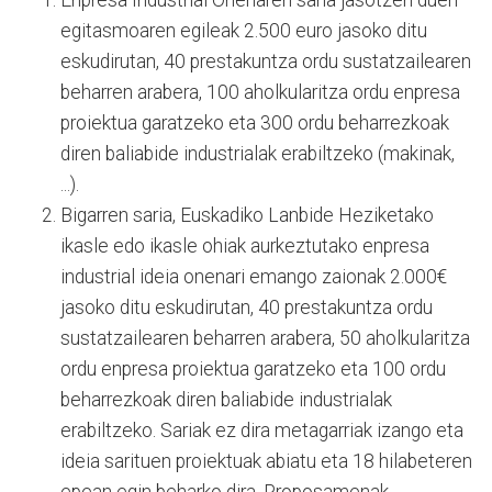
Enpresa Industrial Onenaren saria jasotzen duen
egitasmoaren egileak 2.500 euro jasoko ditu
eskudirutan, 40 prestakuntza ordu sustatzailearen
beharren arabera, 100 aholkularitza ordu enpresa
proiektua garatzeko eta 300 ordu beharrezkoak
diren baliabide industrialak erabiltzeko (makinak,
...).
Bigarren saria, Euskadiko Lanbide Heziketako
ikasle edo ikasle ohiak aurkeztutako enpresa
industrial ideia onenari emango zaionak 2.000€
jasoko ditu eskudirutan, 40 prestakuntza ordu
sustatzailearen beharren arabera, 50 aholkularitza
ordu enpresa proiektua garatzeko eta 100 ordu
beharrezkoak diren baliabide industrialak
erabiltzeko. Sariak ez dira metagarriak izango eta
ideia sarituen proiektuak abiatu eta 18 hilabeteren