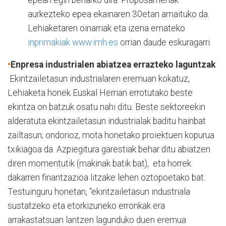
epean egin beharko dira. Proposamenak
aurkezteko epea ekainaren 30etan amaituko da.
Lehiaketaren oinarriak eta izena emateko
inprimakiak www.imh.es
orrian daude eskuragarri.
•
Enpresa industrialen abiatzea errazteko laguntzak
Ekintzailetasun industrialaren eremuan kokatuz,
Lehiaketa honek Euskal Herrian errotutako beste
ekintza on batzuk osatu nahi ditu. Beste sektoreekin
alderatuta ekintzailetasun industrialak baditu hainbat
zailtasun; ondorioz, mota honetako proiektuen kopurua
txikiagoa da. Azpiegitura garestiak behar ditu abiatzen
diren momentutik (makinak batik bat), eta horrek
dakarren finantzazioa litzake lehen oztopoetako bat.
Testuinguru honetan, “ekintzailetasun industriala
sustatzeko eta etorkizuneko erronkak era
arrakastatsuan lantzen lagunduko duen eremua