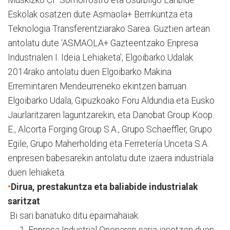
Muskizko CF Somorrostro eta Usurbilgo Lanbide
Eskolak osatzen dute Asmaola+ Berrikuntza eta
Teknologia Transferentziarako Sarea. Guztien artean
antolatu dute ‘ASMAOLA+ Gazteentzako Enpresa
Industrialen I. Ideia Lehiaketa', Elgoibarko Udalak
2014rako antolatu duen Elgoibarko Makina
Erremintaren Mendeurreneko ekintzen barruan.
Elgoibarko Udala, Gipuzkoako Foru Aldundia eta Eusko
Jaurlaritzaren laguntzarekin, eta Danobat Group Koop.
E., Alcorta Forging Group S.A., Grupo Schaeffler, Grupo
Egile, Grupo Maherholding eta Ferretería Unceta S.A.
enpresen babesarekin antolatu dute izaera industriala
duen lehiaketa.
•
Dirua, prestakuntza eta baliabide industrialak
saritzat
Bi sari banatuko ditu epaimahaiak.