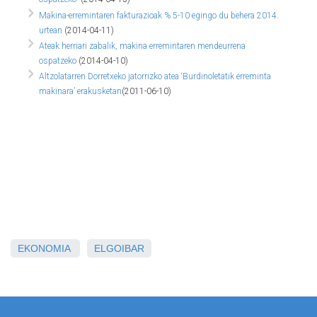
Makina-erremintaren fakturazioak % 5-10 egingo du behera 2014.
urtean
(2014-04-11)
Ateak herriari zabalik, makina erremintaren mendeurrena
ospatzeko
(2014-04-10)
Altzolatarren Dorretxeko jatorrizko atea ‘Burdinoletatik erreminta
makinara’ erakusketan
(2011-06-10)
EKONOMIA
ELGOIBAR