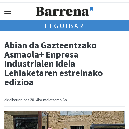
ELGOIBAR
Abian da Gazteentzako
Asmaola+ Enpresa
Industrialen Ideia
Lehiaketaren estreinako
edizioa
elgoibarren.net
2014ko maiatzaren 6a