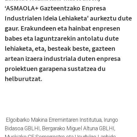
‘ASMAOLA+ Gazteentzako Enpresa
Industrialen Ideia Lehiaketa' aurkeztu dute
gaur. Erakundeen eta hainbat enpresen
babes eta laguntzarekin antolatu dute
lehiaketa, eta, besteak beste, gazteen
artean izaera industriala duten enpresa
proiektuen garapena sustatzea du
helburutzat.
Elgoibarko Makina Erremintaren Institutua, Irungo
Bidasoa GBLHI, Bergarako Miguel Altuna GBLHI,