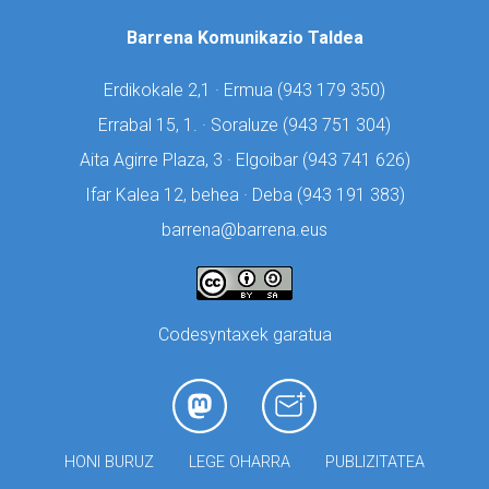
Barrena Komunikazio Taldea
Erdikokale 2,1 · Ermua (
943 179 350)
Errabal 15, 1. · Soraluze (
943 751 304)
Aita Agirre Plaza, 3 · Elgoibar (
943 741 626)
Ifar Kalea 12, behea · Deba (
943 191 383)
barrena@barrena.eus
Codesyntaxek garatua
HONI BURUZ
LEGE OHARRA
PUBLIZITATEA