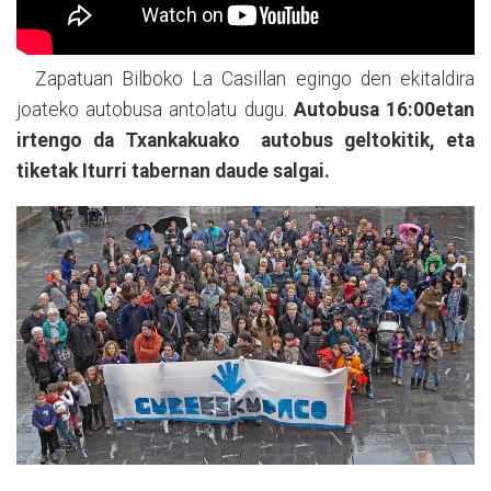
Zapatuan Bilboko La Casillan egingo den ekitaldira
joateko autobusa antolatu dugu.
Autobusa 16:00etan
irtengo da Txankakuako autobus geltokitik, eta
tiketak Iturri tabernan daude salgai.