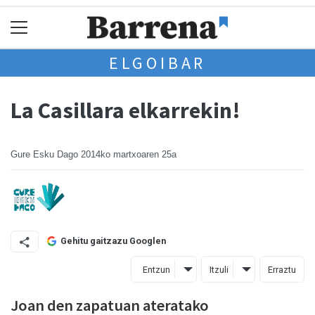
ELGOIBAR
La Casillara elkarrekin!
Gure Esku Dago
2014ko martxoaren 25a
Gehitu gaitzazu Googlen
Entzun
Itzuli
Erraztu
Joan den zapatuan ateratako