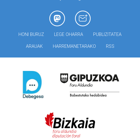
HONI BURUZ
LEGE OHARRA
PUBLIZITATEA
ARAUAK
HARREMANETARAKO
RSS