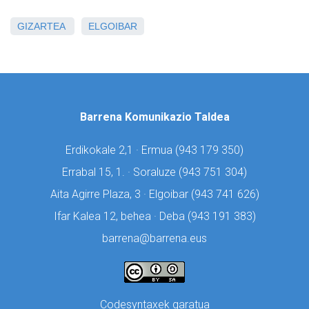
GIZARTEA
ELGOIBAR
Barrena Komunikazio Taldea
Erdikokale 2,1 · Ermua (
943 179 350)
Errabal 15, 1. · Soraluze (
943 751 304)
Aita Agirre Plaza, 3 · Elgoibar (
943 741 626)
Ifar Kalea 12, behea · Deba (
943 191 383)
barrena@barrena.eus
Codesyntaxek garatua