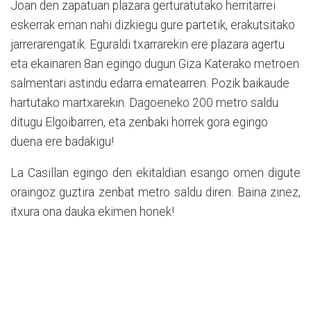
Joan den zapatuan plazara gerturatutako herritarrei
eskerrak eman nahi dizkiegu gure partetik, erakutsitako
jarrerarengatik. Eguraldi txarrarekin ere plazara agertu
eta ekainaren 8an egingo dugun Giza Katerako metroen
salmentari astindu edarra ematearren. Pozik baikaude
hartutako martxarekin. Dagoeneko 200 metro saldu
ditugu Elgoibarren, eta zenbaki horrek gora egingo
duena ere badakigu!
La Casillan egingo den ekitaldian esango omen digute
oraingoz guztira zenbat metro saldu diren. Baina zinez,
itxura ona dauka ekimen honek!