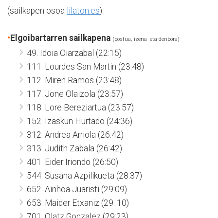
(sailkapen osoa
lilaton.es
):
•
Elgoibartarren sailkapena
(postua, izena eta denbora)
49. Idoia Oiarzabal (22:15)
111. Lourdes San Martin (23:48)
112. Miren Ramos (23:48)
117. Jone Olaizola (23:57)
118. Lore Bereziartua (23:57)
152. Izaskun Hurtado (24:36)
312. Andrea Arriola (26:42)
313. Judith Zabala (26:42)
401. Eider Iriondo (26:50)
544. Susana Azpilikueta (28:37)
652. Ainhoa Juaristi (29:09)
653. Maider Etxaniz (29: 10)
701. Olatz Gonzalez (29:23)