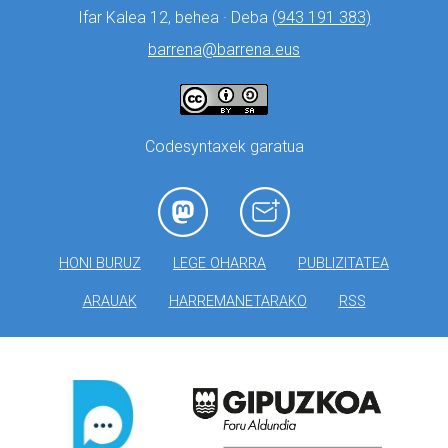
Ifar Kalea 12, behea · Deba (
943 191 383)
barrena@barrena.eus
Codesyntaxek garatua
HONI BURUZ
LEGE OHARRA
PUBLIZITATEA
ARAUAK
HARREMANETARAKO
RSS