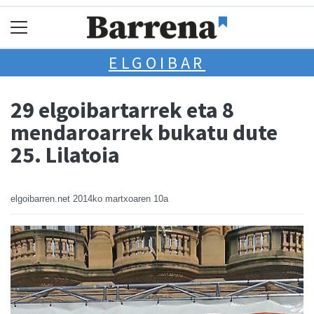
ELGOIBAR
29 elgoibartarrek eta 8
mendaroarrek bukatu dute
25. Lilatoia
elgoibarren.net
2014ko martxoaren 10a