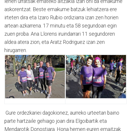
lehen urratsak emateko aitzakia izan ohi da emakume
askorentzat. Beste emakume batzuk lehiatzera ere
irteten dira eta Izaro Rubio ordiziarra izan zen horien
artean azkarrena. 17 minutu eta 58 segundoan egin
zuen proba. Ana Llorens iruindarrari 11 segundoren
aldea atera zion, eta Aratz Rodriguez izan zen
hirugarren.
Gure ordezkariei dagokionez, aurreko urteetan baino
parte hartzaile gehiago joan dira Elgoibartik eta
Mendarotik Donostiara. Hona hemen euren emaitzak