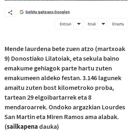
Gehitu gaitzazu Googlen
Entzun
Itzuli
Erraztu
Mende laurdena bete zuen atzo (martxoak
9) Donostiako Lilatoiak, eta sekula baino
emakume gehiagok parte hartu zuten
emakumeen aldeko festan. 3.146 lagunek
amaitu zuten bost kilometroko proba,
tartean 29 elgoibartarrek eta 8
mendaroarrek. Ondoko argazkian Lourdes
San Martin eta Miren Ramos ama alabak.
(
sailkapena
dauka)