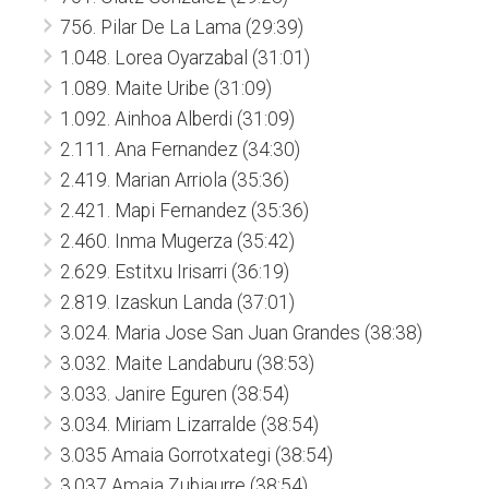
756. Pilar De La Lama (29:39)
1.048. Lorea Oyarzabal (31:01)
1.089. Maite Uribe (31:09)
1.092. Ainhoa Alberdi (31:09)
2.111. Ana Fernandez (34:30)
2.419. Marian Arriola (35:36)
2.421. Mapi Fernandez (35:36)
2.460. Inma Mugerza (35:42)
2.629. Estitxu Irisarri (36:19)
2.819. Izaskun Landa (37:01)
3.024. Maria Jose San Juan Grandes (38:38)
3.032. Maite Landaburu (38:53)
3.033. Janire Eguren (38:54)
3.034. Miriam Lizarralde (38:54)
3.035 Amaia Gorrotxategi (38:54)
3.037 Amaia Zubiaurre (38:54)