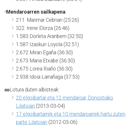
•
Mendaroarren sailkapena
:
211. Marimar Cebrian (25:26)
322. Irene Elorza (26:46)
1.583 Dorleta Aranberri (32:50)
1.587 Izaskun Loyola (32:51)
2.672 Mirari Egaña (36:30)
2.673 Maria Etxabe (36:30)
2.675 Lorea Riaño (36:30)
2.938 Idoia Larrañaga (37:53)
∞
Lotura duten albisteak:
20 elgoibartar eta 12 mendaroar, Donostiako
Lilatoian
(2013-03-04)
17 elgoibartarrek eta 10 mendaroarrek hartu zuten
parte Lilatoian
(2012-03-06)