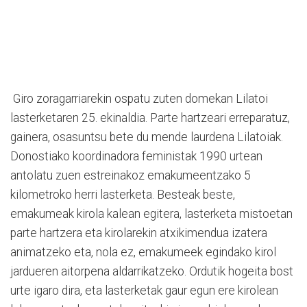
Giro zoragarriarekin ospatu zuten domekan Lilatoi
lasterketaren 25. ekinaldia. Parte hartzeari erreparatuz,
gainera, osasuntsu bete du mende laurdena Lilatoiak.
Donostiako koordinadora feministak 1990 urtean
antolatu zuen estreinakoz emakumeentzako 5
kilometroko herri lasterketa. Besteak beste,
emakumeak kirola kalean egitera, lasterketa mistoetan
parte hartzera eta kirolarekin atxikimendua izatera
animatzeko eta, nola ez, emakumeek egindako kirol
jardueren aitorpena aldarrikatzeko. Ordutik hogeita bost
urte igaro dira, eta lasterketak gaur egun ere kirolean