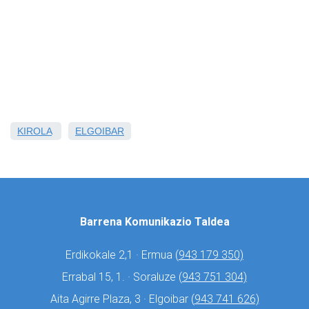
KIROLA
ELGOIBAR
Barrena Komunikazio Taldea
Erdikokale 2,1 · Ermua (
943 179 350)
Errabal 15, 1. · Soraluze (
943 751 304)
Aita Agirre Plaza, 3 · Elgoibar (
943 741 626)