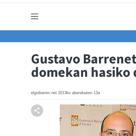
Gustavo Barrenet
domekan hasiko 
elgoibarren.net
2013ko abenduaren 13a