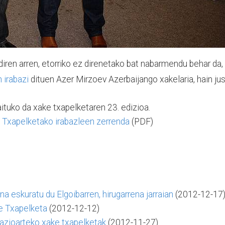
 diren arren, etorriko ez direnetako bat nabarmendu behar da,
 irabazi
dituen Azer Mirzoev Azerbaijango xakelaria, hain ju
uko da xake txapelketaren 23. edizioa.
 Txapelketako irabazleen zerrenda
(PDF)
a eskuratu du Elgoibarren, hirugarrena jarraian
(2012-12-17
e Txapelketa
(2012-12-12)
nazioarteko xake txapelketak
(2012-11-27)