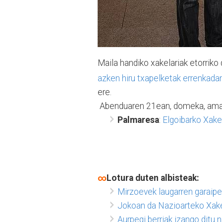
Maila handiko xakelariak etorriko
azken hiru txapelketak errenkadan
ere.
Abenduaren 21ean, domeka, amait
Palmaresa
:
Elgoibarko Xake
∞
Lotura duten albisteak:
Mirzoevek laugarren garaipen
Jokoan da Nazioarteko Xak
Aurpegi berriak izango ditu 