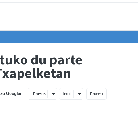
tuko du parte
Txapelketan
azu Googlen
Entzun
Itzuli
Erraztu