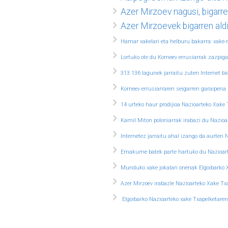
Azer Mirzoev nagusi, bigarr
Azer Mirzoevek bigarren aldi
Hamar xakelari eta helburu bakarra: xake
Lortuko ote du Korneev errusiarrak zazpiga
313.136 lagunek jarraitu zuten Internet b
Korneev errusiarraren seigarren garaipena
14 urteko haur prodijioa Nazioarteko Xake
Kamil Miton poloniarrak irabazi du Nazioa
Internetez jarraitu ahal izango da aurten 
Emakume batek parte hartuko du Nazioar
Munduko xake jokalari onenak Elgoibarko X
Azer Mirzoev irabazle Nazioarteko Xake Tx
Elgoibarko Nazioarteko xake Txapelketare