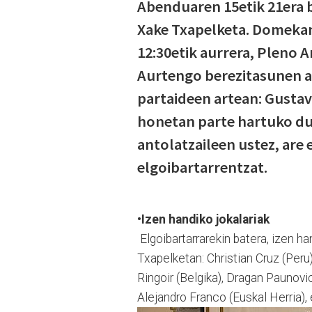
Abenduaren 15etik 21era 
Xake Txapelketa. Domekan
12:30etik aurrera, Pleno A
Aurtengo berezitasunen ar
partaideen artean: Gustav
honetan parte hartuko due
antolatzaileen ustez, are
elgoibartarrentzat.
•Izen handiko jokalariak
Elgoibartarrarekin batera, izen ha
Txapelketan: Christian Cruz (Peru)
Ringoir (Belgika), Dragan Paunovic
Alejandro Franco (Euskal Herria), 