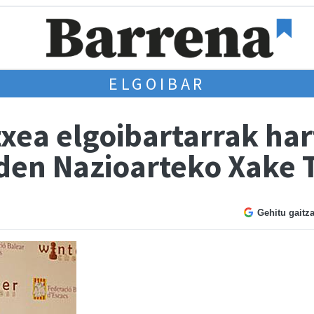
ELGOIBAR
xea elgoibartarrak har
den Nazioarteko Xake 
Gehitu gaitz