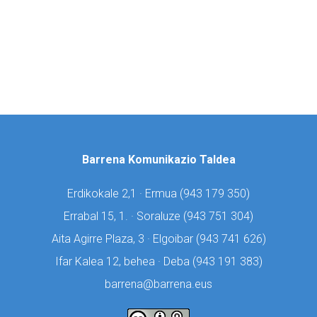
Barrena Komunikazio Taldea
Erdikokale 2,1 · Ermua (
943 179 350)
Errabal 15, 1. · Soraluze (
943 751 304)
Aita Agirre Plaza, 3 · Elgoibar (
943 741 626)
Ifar Kalea 12, behea · Deba (
943 191 383)
barrena@barrena.eus