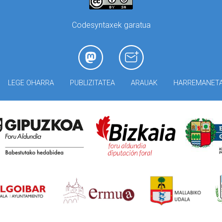
Codesyntaxek garatua
LEGE OHARRA
PUBLIZITATEA
ARAUAK
HARREMANET