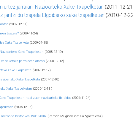
en urtez jarraian, Nazioarteko Xake Txapelketan
(2011-12-21
z jantzi du txapela Elgoibarko xake txapelketan
(2010-12-22
-matea
(2009-12-11)
rren txapela?
(2009-11-24)
idez Xake Txapelketa
(2009-01-15)
 Nazioarteko Xake Txapelketan
(2008-12-19)
 Txapelketako partaideen artean
(2008-12-12)
rteko Xake Txapelketa
(2007-12-17)
Nazioarteko Xake Txapelketa
(2007-12-10)
teko Xake Txapelketan
(2006-12-11 )
ake Txapelketan hasi zuen nazioarteko ibilbidea
(2006-11-24)
apelketan
(2006-12-18)
n memoria historikoa 1991-2006
. (Ramón Mugicak idatzia *gazteleraz)