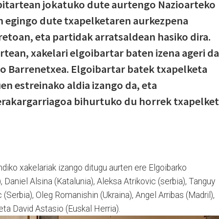
bitartean jokatuko dute aurtengo Nazioarteko
 egingo dute txapelketaren aurkezpena
retoan, eta partidak arratsaldean hasiko dira.
tean, xakelari elgoibartar baten izena ageri da
o Barrenetxea. Elgoibartar batek txapelketa
n estreinako aldia izango da, eta
 erakargarriagoa bihurtuko du horrek txapelke
ndiko xakelariak izango ditugu aurten ere Elgoibarko
, Daniel Alsina (Katalunia), Aleksa Atrikovic (serbia), Tanguy
 (Serbia), Oleg Romanishin (Ukraina), Angel Arribas (Madril),
eta David Astasio (Euskal Herria).