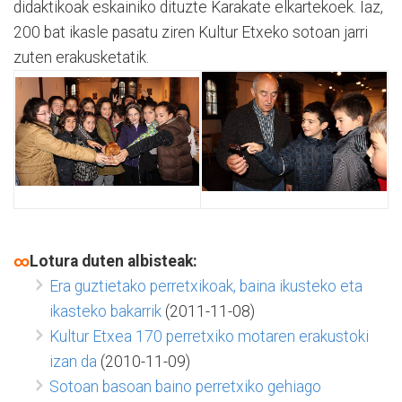
didaktikoak eskainiko dituzte Karakate elkartekoek. Iaz,
200 bat ikasle pasatu ziren Kultur Etxeko sotoan jarri
zuten erakusketatik.
∞
Lotura duten albisteak:
Era guztietako perretxikoak, baina ikusteko eta
ikasteko bakarrik
(2011-11-08)
Kultur Etxea 170 perretxiko motaren erakustoki
izan da
(2010-11-09)
Sotoan basoan baino perretxiko gehiago