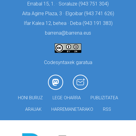
Errabal 15, 1. · Soraluze (
943 751 304)
Aita Agirre Plaza, 3 · Elgoibar (
943 741 626)
Ifar Kalea 12, behea · Deba (
943 191 383)
barrena@barrena.eus
Codesyntaxek garatua
HONI BURUZ
LEGE OHARRA
PUBLIZITATEA
ARAUAK
HARREMANETARAKO
RSS