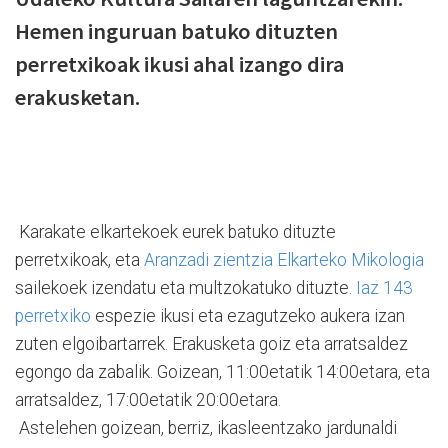
Hemen inguruan batuko dituzten
perretxikoak ikusi ahal izango dira
erakusketan.
Karakate elkartekoek eurek batuko dituzte
perretxikoak, eta
Aranzadi zientzia Elkarteko Mikologia
sailekoek izendatu eta multzokatuko dituzte.
Iaz 143
perretxiko
espezie ikusi eta ezagutzeko aukera izan
zuten elgoibartarrek. Erakusketa goiz eta arratsaldez
egongo da zabalik. Goizean, 11:00etatik 14:00etara, eta
arratsaldez, 17:00etatik 20:00etara.
Astelehen goizean, berriz, ikasleentzako jardunaldi