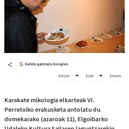
Gehitu gaitzazu Googlen
Entzun
Itzuli
Erraztu
Karakate mikologia elkarteak VI.
Perretxiko erakusketa antolatu du
domekarako (azaroak 11), Elgoibarko
Udaleko Kultura Sailaren laguntzarekin.