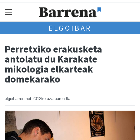
ELGOIBAR
Perretxiko erakusketa
antolatu du Karakate
mikologia elkarteak
domekarako
elgoibarren.net
2012ko azaroaren 9a