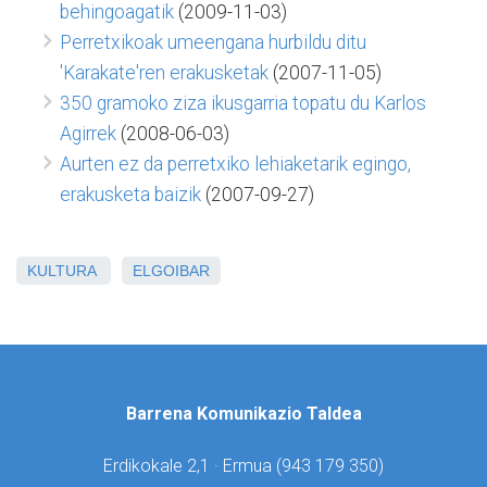
behingoagatik
(2009-11-03)
Perretxikoak umeengana hurbildu ditu
'Karakate'ren erakusketak
(2007-11-05)
350 gramoko ziza ikusgarria topatu du Karlos
Agirrek
(2008-06-03)
Aurten ez da perretxiko lehiaketarik egingo,
erakusketa baizik
(2007-09-27)
KULTURA
ELGOIBAR
Barrena Komunikazio Taldea
Erdikokale 2,1 · Ermua (
943 179 350)