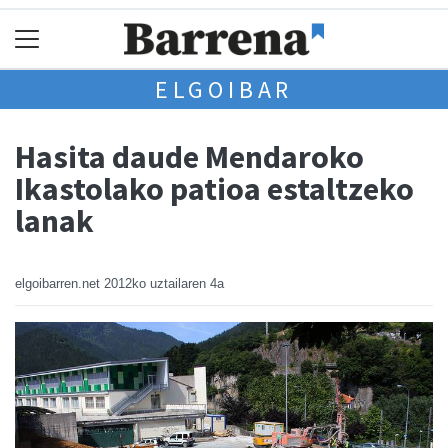
ELGOIBAR
Hasita daude Mendaroko
Ikastolako patioa estaltzeko
lanak
elgoibarren.net
2012ko uztailaren 4a