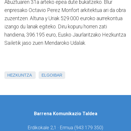
Abuztuaren 31a arteko epea dute bukatzeko. Blur
enpresako Octavio Perez Monfort arkitektua ari da obra
zuzentzen. Altuna y Uriak 529.000 euroko aurrekontua
izango du lanak egiteko. Diru kopuru horren zati
handiena, 396.195 euro, Eusko Jaurlaritzako Hezkuntza
Sailetik jaso zuen Mendaroko Udalak.
HEZKUNTZA
ELGOIBAR
Barrena Komunikazio Taldea
Erdikokale 2,1 · Ermua (
943 179 350)