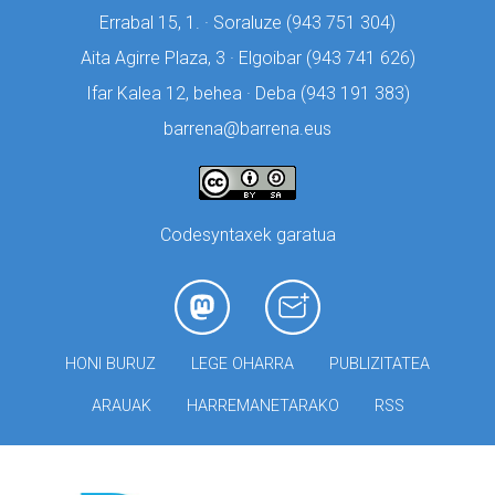
Errabal 15, 1. · Soraluze (
943 751 304)
Aita Agirre Plaza, 3 · Elgoibar (
943 741 626)
Ifar Kalea 12, behea · Deba (
943 191 383)
barrena@barrena.eus
Codesyntaxek garatua
HONI BURUZ
LEGE OHARRA
PUBLIZITATEA
ARAUAK
HARREMANETARAKO
RSS