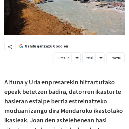
Gehitu gaitzazu Googlen
Entzun
Itzuli
Erraztu
Altuna y Uria enpresarekin hitzartutako
epeak betetzen badira, datorren ikasturte
hasieran estalpe berria estreinatzeko
moduan izango dira Mendaroko ikastolako
ikasleak. Joan den astelehenean hasi