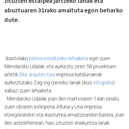
zituzten estalpea jartzeko lanak eta
abuztuaren 31rako amaituta egon beharko
dute.
Ikastolako
patioa estaltzeko lehiaketa
egin zuen
Mendaroko Udalak, eta aurkeztu ziren 58 proiektuen
artetik
Blur arquitectura
enpresa kataluniarrak
aurkeztutako Zag-zig izeneko lanak (ikus
infografia
)
irabazi zuen lehiaketa.
Mendaroko Udalak joan den martxoaren 14an sinatu
zuen obraren esleipena Altuna y Uria enpresa
etxegilearekin eta ikasturtea amaitzearekin batera, joan
den astelehenean, hasi zituzten eraikuntza lanak.