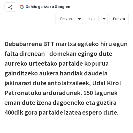
Gehitu gaitzazu Googlen
Entzun
Itzuli
Erraztu
Debabarrena BTT martxa egiteko hiru egun
falta direnean –domekan egingo dute-
aurreko urteetako partaide kopurua
gainditzeko aukera handiak daudela
jakinarazi dute antolatzaileek, Udal Kirol
Patronatuko arduradunek. 150 lagunek
eman dute izena dagoeneko eta guztira
400dik gora partaide izatea espero dute.