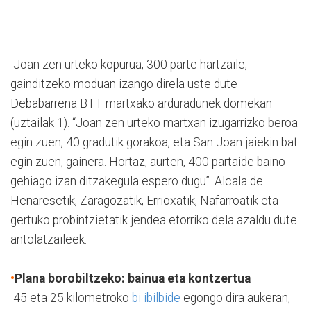
Joan zen urteko kopurua, 300 parte hartzaile,
gainditzeko moduan izango direla uste dute
Debabarrena BTT martxako arduradunek domekan
(uztailak 1). “Joan zen urteko martxan izugarrizko beroa
egin zuen, 40 gradutik gorakoa, eta San Joan jaiekin bat
egin zuen, gainera. Hortaz, aurten, 400 partaide baino
gehiago izan ditzakegula espero dugu”. Alcala de
Henaresetik, Zaragozatik, Errioxatik, Nafarroatik eta
gertuko probintzietatik jendea etorriko dela azaldu dute
antolatzaileek.
•
Plana borobiltzeko: bainua eta kontzertua
45 eta 25 kilometroko
bi ibilbide
egongo dira aukeran,