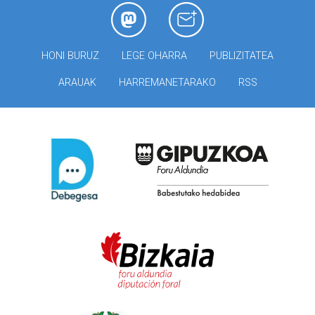
HONI BURUZ
LEGE OHARRA
PUBLIZITATEA
ARAUAK
HARREMANETARAKO
RSS