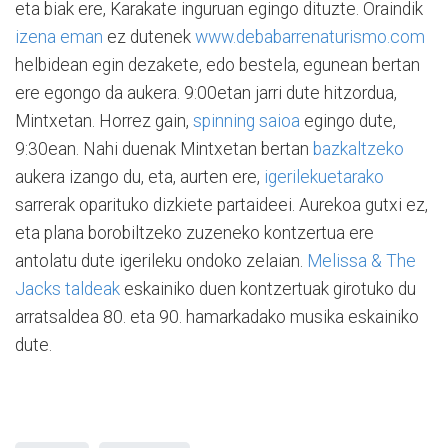
eta biak ere, Karakate inguruan egingo dituzte. Oraindik
izena eman
ez dutenek
www.debabarrenaturismo.com
helbidean egin dezakete, edo bestela, egunean bertan
ere egongo da aukera. 9:00etan jarri dute hitzordua,
Mintxetan. Horrez gain,
spinning saioa
egingo dute,
9:30ean. Nahi duenak Mintxetan bertan
bazkaltzeko
aukera izango du, eta, aurten ere,
igerilekuetarako
sarrerak oparituko dizkiete partaideei. Aurekoa gutxi ez,
eta plana borobiltzeko zuzeneko kontzertua ere
antolatu dute igerileku ondoko zelaian.
Melissa & The
Jacks taldeak
eskainiko duen kontzertuak girotuko du
arratsaldea 80. eta 90. hamarkadako musika eskainiko
dute.