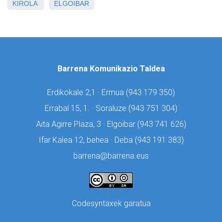
KIROLA
ELGOIBAR
Barrena Komunikazio Taldea
Erdikokale 2,1 · Ermua (
943 179 350)
Errabal 15, 1. · Soraluze (
943 751 304)
Aita Agirre Plaza, 3 · Elgoibar (
943 741 626)
Ifar Kalea 12, behea · Deba (
943 191 383)
barrena@barrena.eus
Codesyntaxek garatua