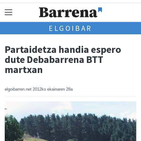
ELGOIBAR
Partaidetza handia espero
dute Debabarrena BTT
martxan
elgoibarren.net
2012ko ekainaren 28a