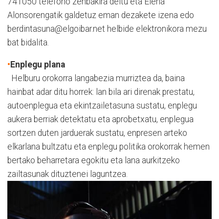
741050 telefono zenbakira deitu eta Elena
Alonsorengatik galdetuz eman dezakete izena edo
berdintasuna@elgoibar.net helbide elektronikora mezu
bat bidalita.
•
Enplegu plana
Helburu orokorra langabezia murriztea da, baina
hainbat adar ditu horrek: lan bila ari direnak prestatu,
autoenplegua eta ekintzailetasuna sustatu, enplegu
aukera berriak detektatu eta aprobetxatu, enplegua
sortzen duten jarduerak sustatu, enpresen arteko
elkarlana bultzatu eta enplegu politika orokorrak hemen
bertako beharretara egokitu eta lana aurkitzeko
zailtasunak dituztenei laguntzea.