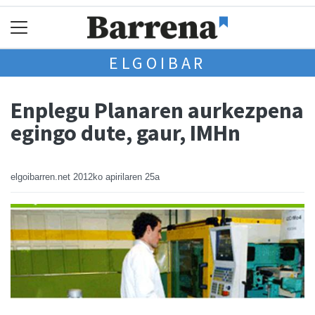
ELGOIBAR
Enplegu Planaren aurkezpena
egingo dute, gaur, IMHn
elgoibarren.net
2012ko apirilaren 25a