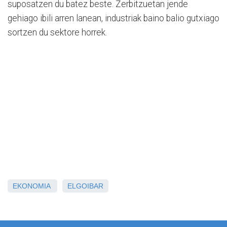
suposatzen du batez beste. Zerbitzuetan jende
gehiago ibili arren lanean, industriak baino balio gutxiago
sortzen du sektore horrek.
EKONOMIA
ELGOIBAR