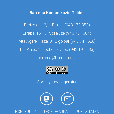
Barrena Komunikazio Taldea
Erdikokale 2,1 · Ermua (
943 179 350)
Errabal 15, 1. · Soraluze (
943 751 304)
Aita Agirre Plaza, 3 · Elgoibar (
943 741 626)
Ifar Kalea 12, behea · Deba (
943 191 383)
barrena@barrena.eus
Codesyntaxek garatua
HONI BURUZ
LEGE OHARRA
PUBLIZITATEA