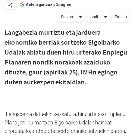
Gehitu gaitzazu Googlen
Entzun
Itzuli
Erraztu
Langabezia murriztu eta jarduera
ekonomiko berriak sortzeko Elgoibarko
Udalak abiatu duen hiru urterako Enplegu
Planaren nondik norakoak azalduko
dituzte, gaur (apirilak 25), IMHn egingo
duten aurkezpen ekitaldian.
Langabezia datuekin kezkatuta, hiru urterako Enplegu
Plana jarri du martxan Elgoibarko Udalak hainbat
enpresa, ikastetxe eta beste eragile batzuekin batera,