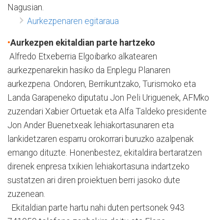
Nagusian.
Aurkezpenaren egitaraua
•
Aurkezpen ekitaldian parte hartzeko
Alfredo Etxeberria Elgoibarko alkatearen
aurkezpenarekin hasiko da Enplegu Planaren
aurkezpena. Ondoren, Berrikuntzako, Turismoko eta
Landa Garapeneko diputatu Jon Peli Uriguenek, AFMko
zuzendari Xabier Ortuetak eta Alfa Taldeko presidente
Jon Ander Buenetxeak lehiakortasunaren eta
lankidetzaren esparru orokorrari buruzko azalpenak
emango dituzte. Honenbestez, ekitaldira bertaratzen
direnek enpresa txikien lehiakortasuna indartzeko
sustatzen ari diren proiektuen berri jasoko dute
zuzenean.
Ekitaldian parte hartu nahi duten pertsonek 943