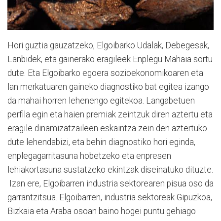
Hori guztia gauzatzeko, Elgoibarko Udalak, Debegesak,
Lanbidek, eta gainerako eragileek Enplegu Mahaia sortu
dute. Eta Elgoibarko egoera sozioekonomikoaren eta
lan merkatuaren gaineko diagnostiko bat egitea izango
da mahai horren lehenengo egitekoa. Langabetuen
perfila egin eta haien premiak zeintzuk diren aztertu eta
eragile dinamizatzaileen eskaintza zein den aztertuko
dute lehendabizi, eta behin diagnostiko hori eginda,
enplegagarritasuna hobetzeko eta enpresen
lehiakortasuna sustatzeko ekintzak diseinatuko dituzte.
Izan ere, Elgoibarren industria sektorearen pisua oso da
garrantzitsua. Elgoibarren, industria sektoreak Gipuzkoa,
Bizkaia eta Araba osoan baino hogei puntu gehiago