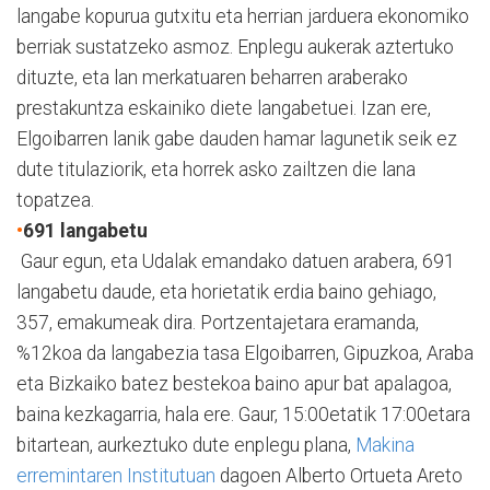
langabe kopurua gutxitu eta herrian jarduera ekonomiko
berriak sustatzeko asmoz. Enplegu aukerak aztertuko
dituzte, eta lan merkatuaren beharren araberako
prestakuntza eskainiko diete langabetuei. Izan ere,
Elgoibarren lanik gabe dauden hamar lagunetik seik ez
dute titulaziorik, eta horrek asko zailtzen die lana
topatzea.
•
691 langabetu
Gaur egun, eta Udalak emandako datuen arabera, 691
langabetu daude, eta horietatik erdia baino gehiago,
357, emakumeak dira. Portzentajetara eramanda,
%12koa da langabezia tasa Elgoibarren, Gipuzkoa, Araba
eta Bizkaiko batez bestekoa baino apur bat apalagoa,
baina kezkagarria, hala ere. Gaur, 15:00etatik 17:00etara
bitartean, aurkeztuko dute enplegu plana,
Makina
erremintaren Institutuan
dagoen Alberto Ortueta Areto