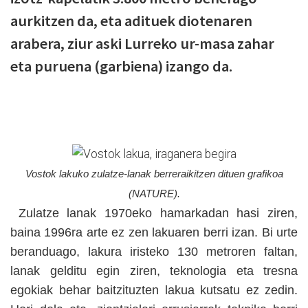
aurkitzen da, eta adituek diotenaren
arabera, ziur aski Lurreko ur-masa zahar
eta puruena (garbiena) izango da.
Vostok lakuko zulatze-lanak berreraikitzen dituen grafikoa
(NATURE).
Zulatze lanak 1970eko hamarkadan hasi ziren,
baina 1996ra arte ez zen lakuaren berri izan. Bi urte
beranduago, lakura iristeko 130 metroren faltan,
lanak gelditu egin ziren, teknologia eta tresna
egokiak behar baitzituzten lakua kutsatu ez zedin.