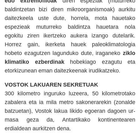
edo extremofiloak
diren espeziak (muturreko
baldintzetan bizi diren mikroorganismoak) aurkitu
daitezkeela uste dute, horrela, mota hauetako
espezieak muturreko baldintza hauetara nola
egokitu ziren ikertzeko aukera izango dutelarik.
Horrez gain, ikerketa hauek paleoklimatologia
hobeto ezagutzen lagunduko dute, iraganeko
ziklo
klimatiko ezberdinak
hobekiago ezagutu eta
etorkizunean eman daitezkeenak irudikatzeko.
VOSTOK LAKUAREN SEKRETUAK
300 kilometro inguruko luzeera, 50 kilometrotako
zabalera eta ia mila metro sakonerarekin (zonalde
batzuetan), Vostok lakua likido egoeran dagoen ur-
masa geza da, Antartikako kontinentearen
erdialdean aurkitzen dena.