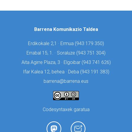
Barrena Komunikazio Taldea
Erdikokale 2,1 · Ermua (
943 179 350)
Errabal 15, 1. · Soraluze (
943 751 304)
Aita Agirre Plaza, 3 · Elgoibar (
943 741 626)
Ifar Kalea 12, behea · Deba (
943 191 383)
barrena@barrena.eus
Codesyntaxek garatua