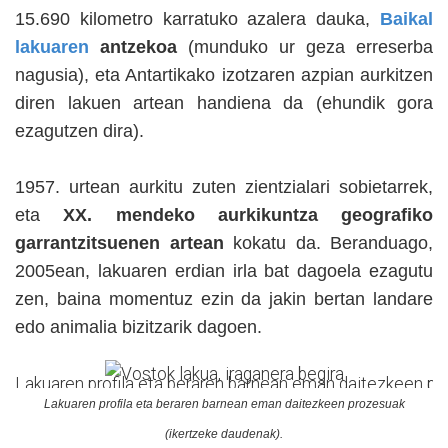
15.690 kilometro karratuko azalera dauka,
Baikal
lakuaren
antzekoa
(munduko ur geza erreserba
nagusia), eta Antartikako izotzaren azpian aurkitzen
diren lakuen artean handiena da (ehundik gora
ezagutzen dira).
1957. urtean aurkitu zuten zientzialari sobietarrek,
eta
XX. mendeko aurkikuntza geografiko
garrantzitsuenen artean
kokatu da. Beranduago,
2005ean, lakuaren erdian irla bat dagoela ezagutu
zen, baina momentuz ezin da jakin bertan landare
edo animalia bizitzarik dagoen.
Lakuaren profila eta beraren barnean eman daitezkeen pr
Lakuaren profila eta beraren barnean eman daitezkeen prozesuak
(ikertzeke daudenak).