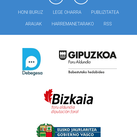
HONI BURUZ
LEGE OHARRA
PUBLIZITATEA
ARAUAK
HARREMANETARAKO
RSS