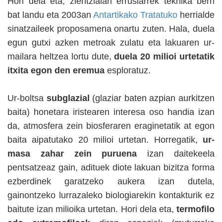
Hori dela eta, zientzialari errusiarrek teknika berri
bat landu eta 2003an
Antartikako Tratatuko
herrialde
sinatzaileek proposamena onartu zuten. Hala, duela
egun gutxi azken metroak zulatu eta lakuaren ur-
mailara heltzea lortu dute,
duela 20 milioi urtetatik
itxita egon den eremua
esploratuz.
Ur-boltsa
subglazial
(glaziar baten azpian aurkitzen
baita) honetara iristearen interesa oso handia izan
da, atmosfera zein biosferaren eraginetatik at egon
baita aipatutako 20 milioi urtetan. Horregatik,
ur-
masa zahar zein puruena
izan daitekeela
pentsatzeaz gain, adituek diote lakuan bizitza forma
ezberdinek garatzeko aukera izan dutela,
gainontzeko lurrazaleko biologiarekin kontakturik ez
baitute izan milioika urtetan. Hori dela eta,
termofilo