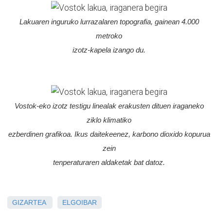
Lakuaren inguruko lurrazalaren topografia, gainean 4.000
metroko
izotz-
kapela izango du.
Lakuaren inguruko lurrazalaren topografia, gainean 4.000 
Vostok-eko izotz testigu linealak erakusten dituen iraganeko
ziklo
klimatiko
ezberdinen grafikoa. Ikus daitekeenez, karbono dioxido
kopurua
zein
tenperaturaren aldaketak bat datoz.
GIZARTEA
ELGOIBAR