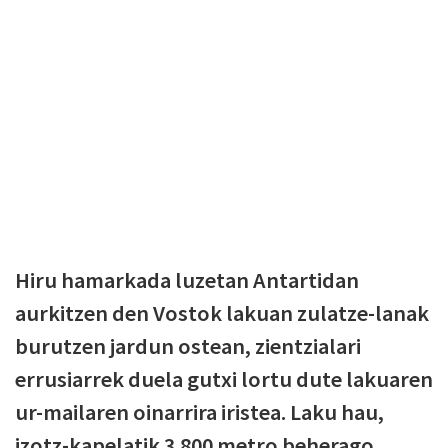
Hiru hamarkada luzetan Antartidan
aurkitzen den Vostok lakuan zulatze-lanak
burutzen jardun ostean, zientzialari
errusiarrek duela gutxi lortu dute lakuaren
ur-mailaren oinarrira iristea. Laku hau,
izotz-kapelatik 3.800 metro beherago