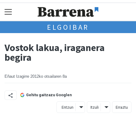
ELGOIBAR
Vostok lakua, iraganera
begira
Eñaut Izagirre
2012ko otsailaren 8a
Gehitu gaitzazu Googlen
Entzun
Itzuli
Erraztu