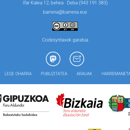
Ifar Kalea 12, behea · Deba (
943 191 383)
barrena@barrena.eus
Codesyntaxek garatua
LEGE OHARRA
PUBLIZITATEA
ARAUAK
HARREMANET