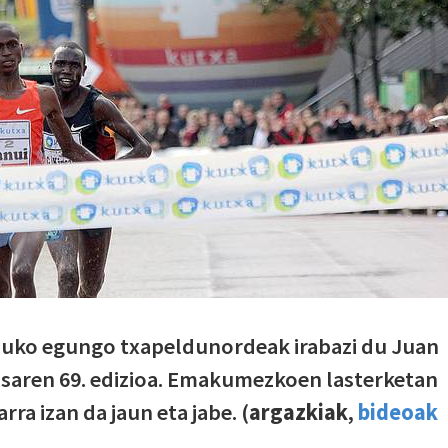
uko egungo txapeldunordeak irabazi du Juan
saren 69. edizioa. Emakumezkoen lasterketan
ra izan da jaun eta jabe. (
argazkiak
,
bideoak