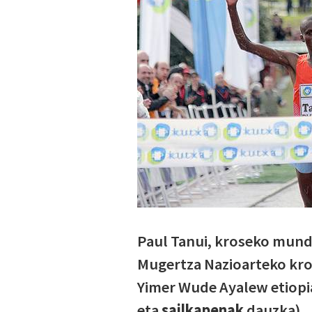
Paul Tanui, kroseko mund
Mugertza Nazioarteko kro
Yimer Wude Ayalew etiopiar
eta
sailkapenak
dauzka)