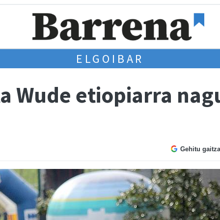
ELGOIBAR
ta Wude etiopiarra nag
Gehitu gaitz