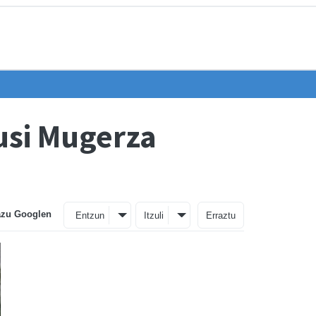
usi Mugerza
azu Googlen
Entzun
Itzuli
Erraztu