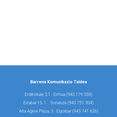
Barrena Komunikazio Taldea
Erdikokale 2,1 · Ermua (
943 179 350)
Errabal 15, 1. · Soraluze (
943 751 304)
Aita Agirre Plaza, 3 · Elgoibar (
943 741 626)