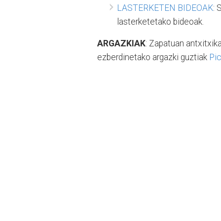
LASTERKETEN BIDEOAK
:
lasterketetako bideoak.
ARGAZKIAK
: Zapatuan antxitxik
ezberdinetako argazki guztiak
Pi