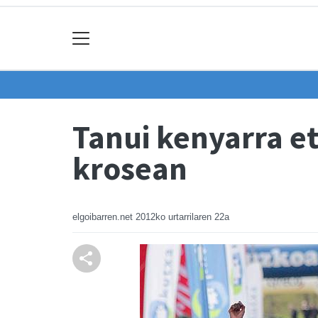
Tanui kenyarra e
krosean
elgoibarren.net
2012ko urtarrilaren 22a