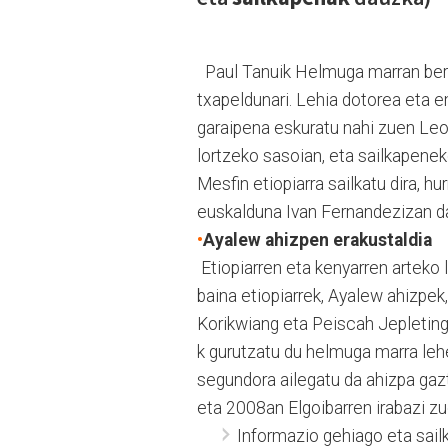
Paul Tanuik Helmuga marran berta
txapeldunari. Lehia dotorea eta e
garaipena eskuratu nahi zuen Leo
lortzeko sasoian, eta sailkapenek
Mesfin etiopiarra sailkatu dira, h
euskalduna Ivan Fernandezizan da
•
Ayalew ahizpen erakustaldia
Etiopiarren eta kenyarren arteko
baina etiopiarrek, Ayalew ahizpek
Korikwiang eta Peiscah Jepleting
k gurutzatu du helmuga marra leh
segundora ailegatu da ahizpa gaz
eta 2008an Elgoibarren irabazi zu
Informazio gehiago eta sai