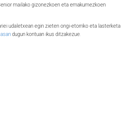
 Senior mailako gizonezkoen eta emakumezkoen
ariei udaletxean egin zieten ongi-etorriko eta lasterketa
casan
dugun kontuan ikus ditzakezue.