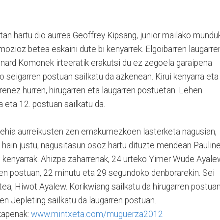
n hartu dio aurrea Geoffrey Kipsang, junior mailako mundu
mozioz betea eskaini dute bi kenyarrek. Elgoibarren laugarre
nard Komonek irteeratik erakutsi du ez zegoela garaipena
o seigarren postuan sailkatu da azkenean. Kirui kenyarra eta
urrenez hurren, hirugarren eta laugarren postuetan. Lehen
 eta 12. postuan sailkatu da.
 lehia aurreikusten zen emakumezkoen lasterketa nagusian,
, hain justu, nagusitasun osoz hartu dituzte mendean Paulin
 kenyarrak. Ahizpa zaharrenak, 24 urteko Yimer Wude Ayale
en postuan, 22 minutu eta 29 segundoko denborarekin. Sei
tea, Hiwot Ayalew. Korikwiang sailkatu da hirugarren postua
en Jepleting sailkatu da laugarren postuan.
lkapenak:
www.mintxeta.com/muguerza2012