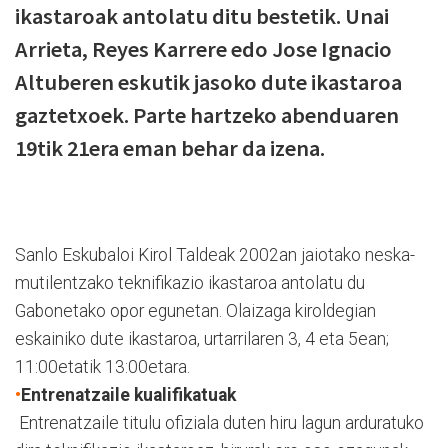
ikastaroak antolatu ditu bestetik. Unai
Arrieta, Reyes Karrere edo Jose Ignacio
Altuberen eskutik jasoko dute ikastaroa
gaztetxoek. Parte hartzeko abenduaren
19tik 21era eman behar da izena.
Sanlo Eskubaloi Kirol Taldeak 2002an jaiotako neska-
mutilentzako teknifikazio ikastaroa antolatu du
Gabonetako opor egunetan. Olaizaga kiroldegian
eskainiko dute ikastaroa, urtarrilaren 3, 4 eta 5ean;
11:00etatik 13:00etara.
•
Entrenatzaile kualifikatuak
Entrenatzaile titulu ofiziala duten hiru lagun arduratuko