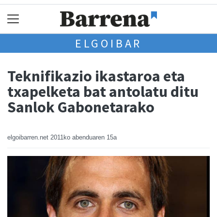
ELGOIBAR
Teknifikazio ikastaroa eta
txapelketa bat antolatu ditu
Sanlok Gabonetarako
elgoibarren.net
2011ko abenduaren 15a