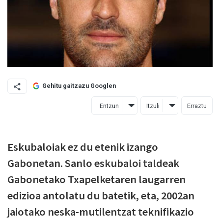
Gehitu gaitzazu Googlen
Entzun
Itzuli
Erraztu
Eskubaloiak ez du etenik izango
Gabonetan. Sanlo eskubaloi taldeak
Gabonetako Txapelketaren laugarren
edizioa antolatu du batetik, eta, 2002an
jaiotako neska-mutilentzat teknifikazio