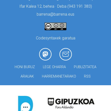
Ifar Kalea 12, behea · Deba (
943 191 383)
barrena@barrena.eus
Codesyntaxek garatua
HONI BURUZ
LEGE OHARRA
PUBLIZITATEA
ARAUAK
HARREMANETARAKO
RSS