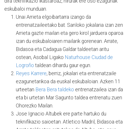
dira teknifikazio ikastaroaz, hirurak ere oso ezagunak
eskubaloi munduan.
Unai Arrieta elgoibartarra izango da
entrenatzaileetako bat. Sanloko jokalaria izan zen
Arrieta gazte mailan eta gero kirol jarduera oparoa
izan du eskubaloiaren mailarik gorenean. Arrate,
Bidasoa eta Cadagua Galdar taldeetan aritu
ostean, Asobal Ligako
Naturhouse Ciudad de
Logroño
taldean dihardu gaur egun.
Reyes Karrere
, berriz, jokalari eta entrenatzaile
ezagunetarikoa da euskal eskubaloian. Azken 11
urteetan
Bera Bera taldeko
entrenatzailea izan da
eta bi urtetan Mar Sagunto taldea entrenatu zuen
Ohorezko Mailan.
Jose Ignacio Altubek ere parte hartuko du
teknifikazio saioetan. Atletico Madril, Bidasoa eta