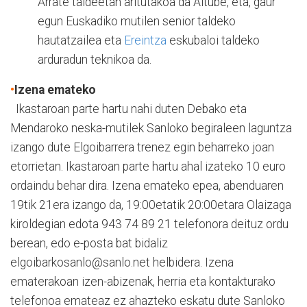
Arrate taldeetan aritutakoa da Altube, eta, gaur
egun Euskadiko mutilen senior taldeko
hautatzailea eta
Ereintza
eskubaloi taldeko
arduradun teknikoa da.
•
Izena emateko
Ikastaroan parte hartu nahi duten Debako eta
Mendaroko neska-mutilek Sanloko begiraleen laguntza
izango dute Elgoibarrera trenez egin beharreko joan
etorrietan. Ikastaroan parte hartu ahal izateko 10 euro
ordaindu behar dira. Izena emateko epea, abenduaren
19tik 21era izango da, 19:00etatik 20:00etara Olaizaga
kiroldegian edota 943 74 89 21 telefonora deituz ordu
berean, edo e-posta bat bidaliz
elgoibarkosanlo@sanlo.net helbidera. Izena
ematerakoan izen-abizenak, herria eta kontakturako
telefonoa emateaz ez ahazteko eskatu dute Sanloko