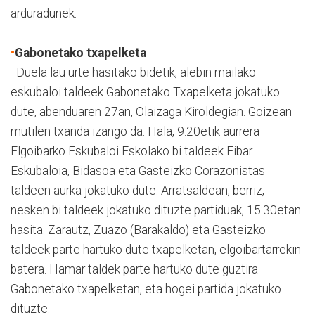
arduradunek.
•
Gabonetako txapelketa
Duela lau urte hasitako bidetik, alebin mailako
eskubaloi taldeek Gabonetako Txapelketa jokatuko
dute, abenduaren 27an, Olaizaga Kiroldegian. Goizean
mutilen txanda izango da. Hala, 9:20etik aurrera
Elgoibarko Eskubaloi Eskolako bi taldeek Eibar
Eskubaloia, Bidasoa eta Gasteizko Corazonistas
taldeen aurka jokatuko dute. Arratsaldean, berriz,
nesken bi taldeek jokatuko dituzte partiduak, 15:30etan
hasita. Zarautz, Zuazo (Barakaldo) eta Gasteizko
taldeek parte hartuko dute txapelketan, elgoibartarrekin
batera. Hamar taldek parte hartuko dute guztira
Gabonetako txapelketan, eta hogei partida jokatuko
dituzte.