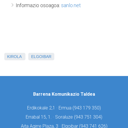
Informazio osoagoa:
sanlo.net
KIROLA
ELGOIBAR
Barrena Komunikazio Taldea
Erdikokale 2,1 · Ermua (
943 179 350)
Errabal 15, 1. · Soraluze (
943 751 304)
Aita Agirre Plaza, 3 · Elgoibar (
943 741 626)