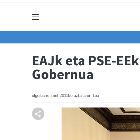
EAJk eta PSE-EEk
Gobernua
elgoibarren.net
2011ko uztailaren 15a