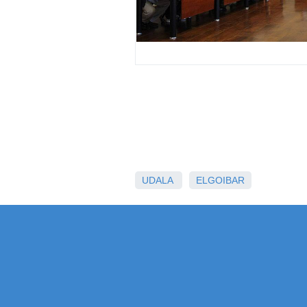
UDALA
ELGOIBAR