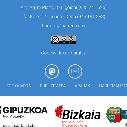
Aita Agirre Plaza, 3 · Elgoibar (
943 741 626)
Ifar Kalea 12, behea · Deba (
943 191 383)
barrena@barrena.eus
Codesyntaxek garatua
LEGE OHARRA
PUBLIZITATEA
ARAUAK
HARREMANET