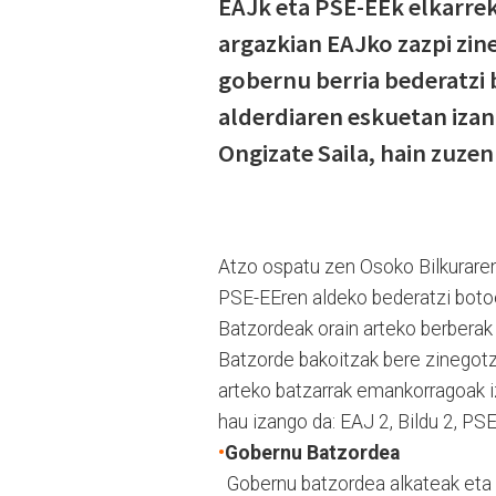
EAJk eta PSE-EEk elkarre
argazkian EAJko zazpi zin
gobernu berria bederatzi 
alderdiaren eskuetan izan
Ongizate Saila, hain zuzen
Atzo ospatu zen Osoko Bilkuraren
PSE-EEren aldeko bederatzi botoek
Batzordeak orain arteko berberak i
Batzorde bakoitzak bere zinegotz
arteko batzarrak emankorragoak i
hau izango da: EAJ 2, Bildu 2, PS
•
Gobernu Batzordea
Gobernu batzordea alkateak eta b