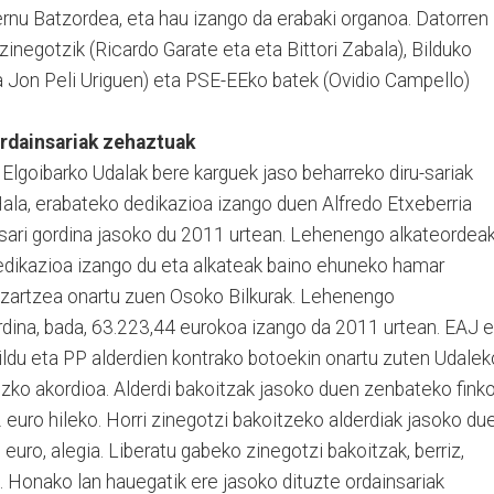
rnu Batzordea, eta hau izango da erabaki organoa. Datorren
zinegotzik (Ricardo Garate eta eta Bittori Zabala), Bilduko
ta Jon Peli Uriguen) eta PSE-EEko batek (Ovidio Campello)
rdainsariak zehaztuak
Elgoibarko Udalak bere karguek jaso beharreko diru-sariak
ala, erabateko dedikazioa izango duen Alfredo Etxeberria
sari gordina jasoko du 2011 urtean. Lehenengo alkateordeak
edikazioa izango du eta alkateak baino ehuneko hamar
ezartzea onartu zuen Osoko Bilkurak. Lehenengo
rdina, bada, 63.223,44 eurokoa izango da 2011 urtean. EAJ e
ldu eta PP alderdien kontrako botoekin onartu zuten Udalek
uzko akordioa. Alderdi bakoitzak jasoko duen zenbateko fink
 euro hileko. Horri zinegotzi bakoitzeko alderdiak jasoko du
euro, alegia. Liberatu gabeko zinegotzi bakoitzak, berriz,
. Honako lan hauegatik ere jasoko dituzte ordainsariak