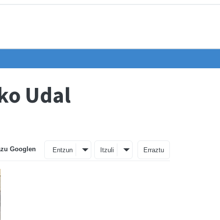
ko Udal
azu Googlen
Entzun
Itzuli
Erraztu