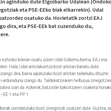
kin aginduko dute Elgoibarko Udalean (Ondok
egotziak eta PSE-EEko biak elkarrekin). Udal
batzordez osatuko da. Horietatik zortzi EAJ
go dira, eta PSE-EEk bat zuzenduko du,
 ere.
 ezhoiko bileran osatu zuten Udal Gobernu berria, EAJ eta
in. Hala, Udal antolakuntza bost arlotan banatu dute.
zango dira, baina aipatutako bost arlotan taldekatu dituzte.
i-arduraduna izango du. Taldekatzearen helburua zinegotzie
zatea izan da. Azkenik, batzorde bakoitzaren osaketa honak
E–EE 1 eta PP 1.
erak izendatutako bost zinegotzik osatzen dute. Guztira, s