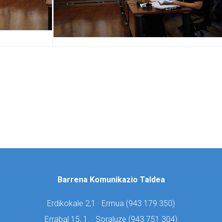
Barrena Komunikazio Taldea
Erdikokale 2,1 · Ermua (
943 179 350)
Errabal 15, 1. · Soraluze (
943 751 304)