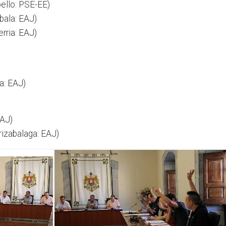
ello: PSE-EE)
abala: EAJ)
rria: EAJ)
a: EAJ)
EAJ)
izabalaga: EAJ)