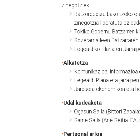
zinegotziek:
Batzordeburu bakoitzeko eta
zinegotzia liberatuta ez bad
Tokiko Gobernu Batzarren ki
Bozeramaileen Batzarraren k
Legealdiko Planaren Jarraip
•
Alkatetza
Komunikazioa, informazioa e
Legealdi Plana eta jarraipe
Jarduera ekonomikoa eta he
•
Udal kudeaketa
Ogasun Saila (Bittori Zabala
Barne Saila (Ane Beitia: EAJ
•
Pertsonal arloa