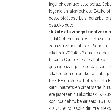
lagunek osatuko dute beraz, Gobe
legealdian, alkateak eta EAJko bi 
beste bik (Jose Luis Ibarzabal e
osatuko dute.
•
Alkate eta zinegotzientzako o
Udal Gobernuaren osaketaz gain, 
zehaztu zituen atzoko Plenoan. H
alkateak 70.248,22 euroko ordain
Ricardo Garatek, ere erabateko d
gutxiago izango den ordainsaria 
alkateordearen urteko soldata go
PSE-EEren aldeko botoekin eta Bi
kargu hautetsien ordainsariei bur
ere jasotzen du akordioak: 526,32
kopurua gehitu behar zaio: 161,92 
491,77 euro jasoko dituzte hileko