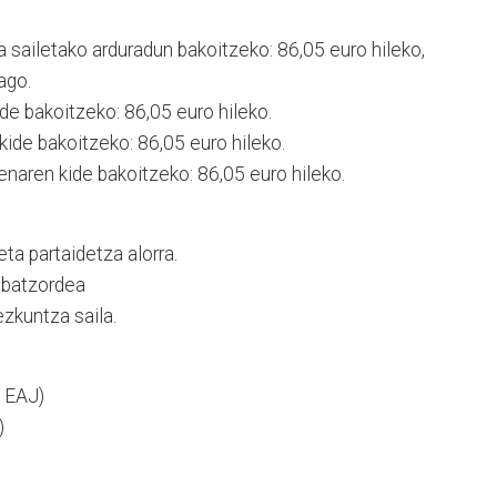
 sailetako arduradun bakoitzeko: 86,05 euro hileko,
ago.
de bakoitzeko: 86,05 euro hileko.
ide bakoitzeko: 86,05 euro hileko.
enaren kide bakoitzeko: 86,05 euro hileko.
ta partaidetza alorra.
n batzordea
zkuntza saila.
: EAJ)
)