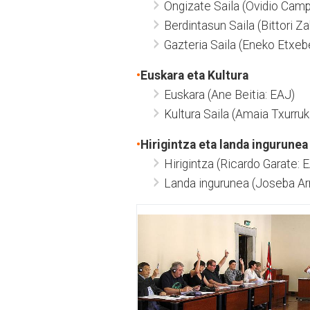
Ongizate Saila (Ovidio Camp
Berdintasun Saila (Bittori Z
Gazteria Saila (Eneko Etxebe
•
Euskara eta Kultura
Euskara (Ane Beitia: EAJ)
Kultura Saila (Amaia Txurruk
•
Hirigintza eta landa ingurunea
Hirigintza (Ricardo Garate: 
Landa ingurunea (Joseba Arr