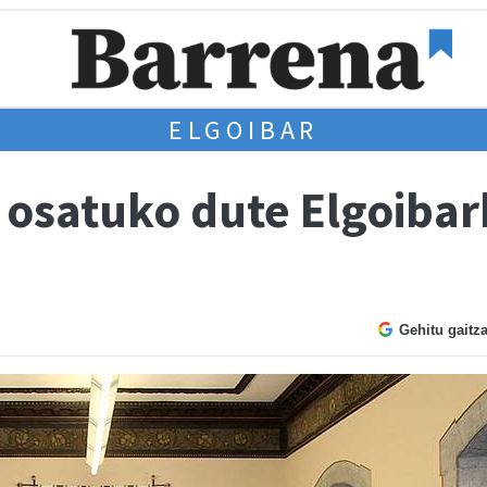
ELGOIBAR
 osatuko dute Elgoibar
Gehitu gaitz