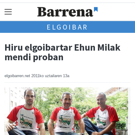
ELGOIBAR
Hiru elgoibartar Ehun Milak
mendi proban
elgoibarren.net
2011ko uztailaren 13a