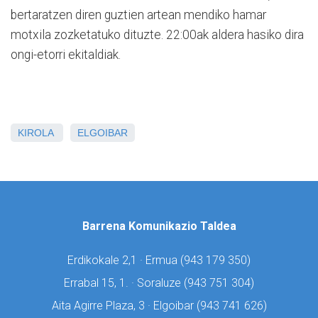
bertaratzen diren guztien artean mendiko hamar
motxila zozketatuko dituzte. 22:00ak aldera hasiko dira
ongi-etorri ekitaldiak.
KIROLA
ELGOIBAR
Barrena Komunikazio Taldea
Erdikokale 2,1 · Ermua (
943 179 350)
Errabal 15, 1. · Soraluze (
943 751 304)
Aita Agirre Plaza, 3 · Elgoibar (
943 741 626)