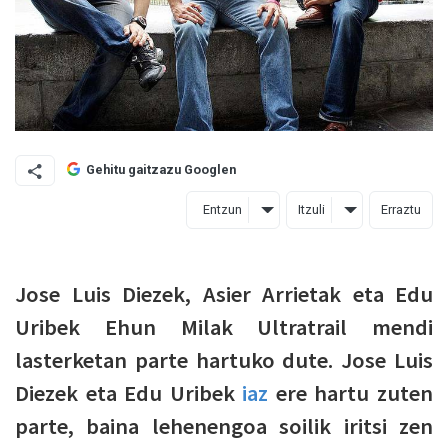
Gehitu gaitzazu Googlen
Entzun
Itzuli
Erraztu
Jose Luis Diezek, Asier Arrietak eta Edu
Uribek Ehun Milak Ultratrail mendi
lasterketan parte hartuko dute. Jose Luis
Diezek eta Edu Uribek
iaz
ere hartu zuten
parte, baina lehenengoa soilik iritsi zen