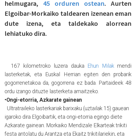
helmugara,
45 orduren ostean
. Aurten
Elgoibar-Morkaiko taldearen izenean eman
dute izena, eta taldekako alorrean
lehiatuko dira.
167 kilometroko luzera dauka
Ehun Milak
mendi
lasterketak, eta Euskal Herrian egiten den probarik
gogorrenetakoa da, gogorrena ez bada. Partaideek 48
ordu izango dituzte lasterketa amaitzeko.
•Ongi-etorria, Azkarate gainean
Ultratraileko lasterkariak barixaku (uztailak 15) gauean
igaroko dira Elgoibartik, eta ongi-etorria egingo diete
Azkarate gainean. Morkaiko Mendizale Elkarteak trikiti
festa antolatu du Arantza eta Ekaitz trikitilariekin, eta