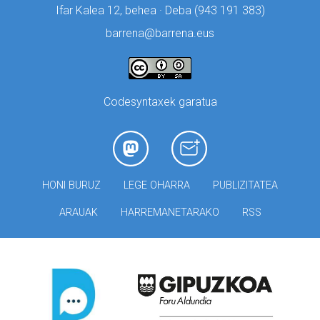
Ifar Kalea 12, behea · Deba (
943 191 383)
barrena@barrena.eus
Codesyntaxek garatua
HONI BURUZ
LEGE OHARRA
PUBLIZITATEA
ARAUAK
HARREMANETARAKO
RSS