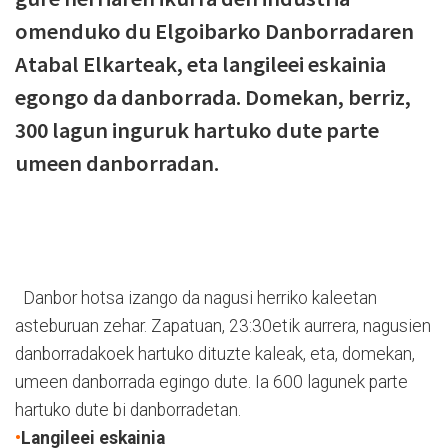
omenduko du Elgoibarko Danborradaren
Atabal Elkarteak, eta langileei eskainia
egongo da danborrada. Domekan, berriz,
300 lagun inguruk hartuko dute parte
umeen danborradan.
Danbor hotsa izango da nagusi herriko kaleetan
asteburuan zehar. Zapatuan, 23:30etik aurrera, nagusien
danborradakoek hartuko dituzte kaleak, eta, domekan,
umeen danborrada egingo dute. Ia 600 lagunek parte
hartuko dute bi danborradetan.
•
Langileei eskainia