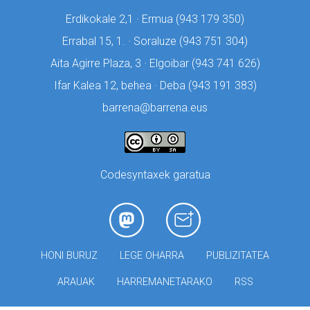
Erdikokale 2,1 · Ermua (
943 179 350)
Errabal 15, 1. · Soraluze (
943 751 304)
Aita Agirre Plaza, 3 · Elgoibar (
943 741 626)
Ifar Kalea 12, behea · Deba (
943 191 383)
barrena@barrena.eus
Codesyntaxek garatua
HONI BURUZ
LEGE OHARRA
PUBLIZITATEA
ARAUAK
HARREMANETARAKO
RSS