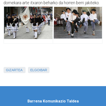
domekara arte itxaron beharko da horren berri jakiteko.
GIZARTEA
ELGOIBAR
Barrena Komunikazio Taldea