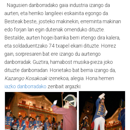
Nagusien danborradako gaia industria izango da
aurten, eta herriko langileei eskainita egongo da.
Besteak beste, josteko makinekin, erreminta makinan
edo forjan lan egin dutenak omenduko dituzte.
Bestalde, aurten hogei barrika berri irtengo dira kalera,
eta soldaduentzako 74 txapel ekarri dituzte. Horrez
gain, sorpresaren bat ere izango du aurtengo
danborradak. Guztira, hamabost musika-pieza joko
dituzte danborradan. Horietako bat berria izango da,
Kazango Kosakoak
izenekoa, alegia. Hona hemen
iazko danborradako
zenbait argazki: