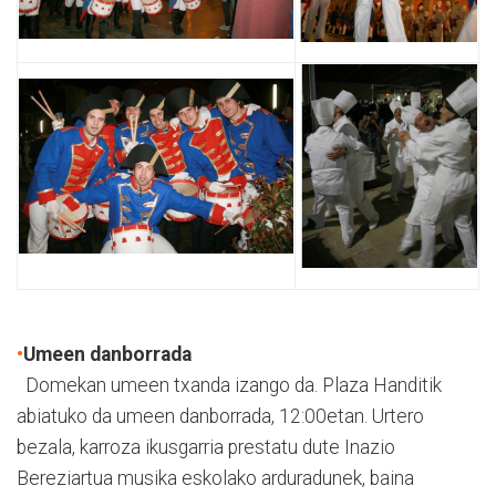
•
Umeen danborrada
Domekan umeen txanda izango da. Plaza Handitik
abiatuko da umeen danborrada, 12:00etan. Urtero
bezala, karroza ikusgarria prestatu dute Inazio
Bereziartua musika eskolako arduradunek, baina