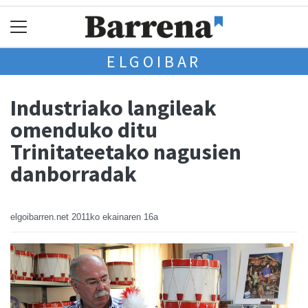
ELGOIBAR
Industriako langileak
omenduko ditu
Trinitateetako nagusien
danborradak
elgoibarren.net
2011ko ekainaren 16a