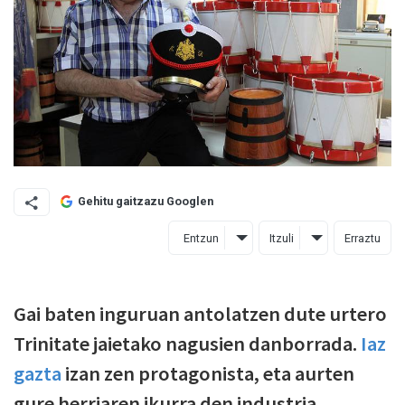
Gehitu gaitzazu Googlen
Entzun
Itzuli
Erraztu
Gai baten inguruan antolatzen dute urtero
Trinitate jaietako nagusien danborrada.
Iaz
gazta
izan zen protagonista, eta aurten
gure herriaren ikurra den industria