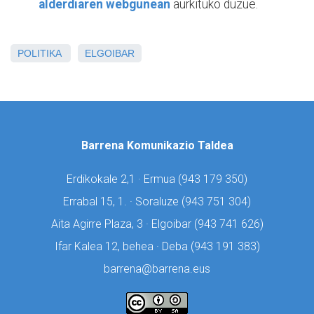
alderdiaren webgunean
aurkituko duzue.
POLITIKA
ELGOIBAR
Barrena Komunikazio Taldea
Erdikokale 2,1 · Ermua (
943 179 350)
Errabal 15, 1. · Soraluze (
943 751 304)
Aita Agirre Plaza, 3 · Elgoibar (
943 741 626)
Ifar Kalea 12, behea · Deba (
943 191 383)
barrena@barrena.eus