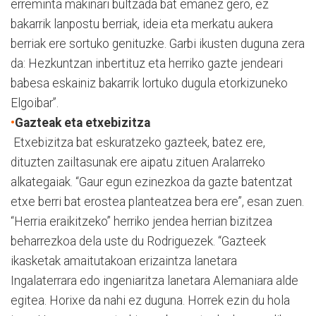
erreminta makinari bultzada bat emanez gero, ez
bakarrik lanpostu berriak, ideia eta merkatu aukera
berriak ere sortuko genituzke. Garbi ikusten duguna zera
da: Hezkuntzan inbertituz eta herriko gazte jendeari
babesa eskainiz bakarrik lortuko dugula etorkizuneko
Elgoibar”.
•
Gazteak eta etxebizitza
Etxebizitza bat eskuratzeko gazteek, batez ere,
dituzten zailtasunak ere aipatu zituen Aralarreko
alkategaiak. “Gaur egun ezinezkoa da gazte batentzat
etxe berri bat erostea planteatzea bera ere”, esan zuen.
“Herria eraikitzeko” herriko jendea herrian bizitzea
beharrezkoa dela uste du Rodriguezek. “Gazteek
ikasketak amaitutakoan erizaintza lanetara
Ingalaterrara edo ingeniaritza lanetara Alemaniara alde
egitea. Horixe da nahi ez duguna. Horrek ezin du hola