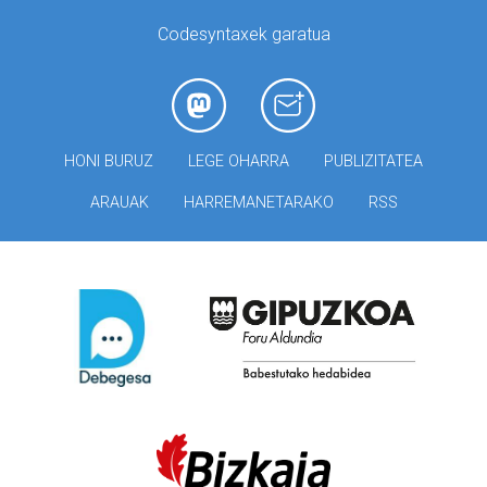
Codesyntaxek garatua
HONI BURUZ
LEGE OHARRA
PUBLIZITATEA
ARAUAK
HARREMANETARAKO
RSS