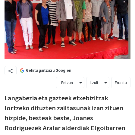
Gehitu gaitzazu Googlen
Entzun
Itzuli
Erraztu
Langabezia eta gazteek etxebizitzak
lortzeko dituzten zailtasunak izan zituen
hizpide, besteak beste, Joanes
Rodriguezek Aralar alderdiak Elgoibarren