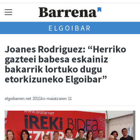
ELGOIBAR
Joanes Rodriguez: “Herriko
gazteei babesa eskainiz
bakarrik lortuko dugu
etorkizuneko Elgoibar”
elgoibarren.net
2011ko maiatzaren 11