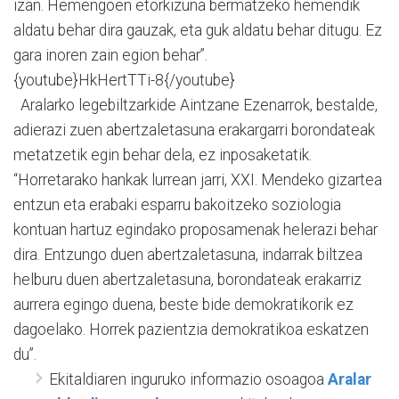
izan. Hemengoen etorkizuna bermatzeko hemendik
aldatu behar dira gauzak, eta guk aldatu behar ditugu. Ez
gara inoren zain egion behar”.
{youtube}HkHertTTi-8{/youtube}
Aralarko legebiltzarkide Aintzane Ezenarrok, bestalde,
adierazi zuen abertzaletasuna erakargarri borondateak
metatzetik egin behar dela, ez inposaketatik.
“Horretarako hankak lurrean jarri, XXI. Mendeko gizartea
entzun eta erabaki esparru bakoitzeko soziologia
kontuan hartuz egindako proposamenak helerazi behar
dira. Entzungo duen abertzaletasuna, indarrak biltzea
helburu duen abertzaletasuna, borondateak erakarriz
aurrera egingo duena, beste bide demokratikorik ez
dagoelako. Horrek pazientzia demokratikoa eskatzen
du”.
Ekitaldiaren inguruko informazio osoagoa
Aralar