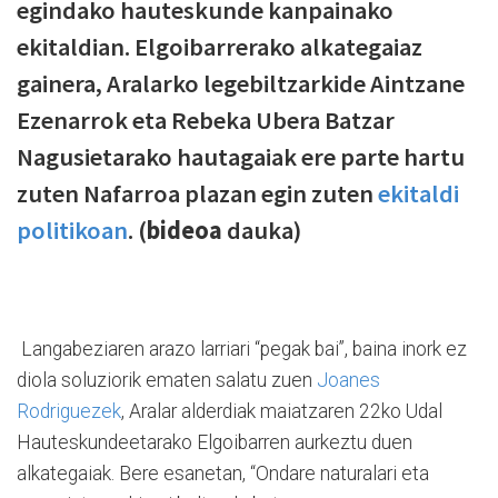
egindako hauteskunde kanpainako
ekitaldian. Elgoibarrerako alkategaiaz
gainera, Aralarko legebiltzarkide Aintzane
Ezenarrok eta Rebeka Ubera Batzar
Nagusietarako hautagaiak ere parte hartu
zuten Nafarroa plazan egin zuten
ekitaldi
politikoan
. (
bideoa
dauka)
Langabeziaren arazo larriari “pegak bai”, baina inork ez
diola soluziorik ematen salatu zuen
Joanes
Rodriguezek
, Aralar alderdiak maiatzaren 22ko Udal
Hauteskundeetarako Elgoibarren aurkeztu duen
alkategaiak. Bere esanetan, “Ondare naturalari eta