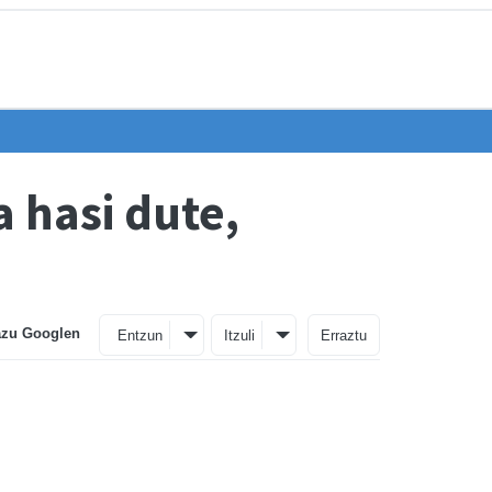
 hasi dute,
azu Googlen
Entzun
Itzuli
Erraztu