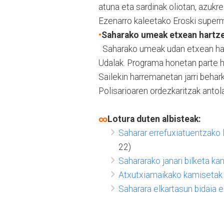
atuna eta sardinak oliotan, azukr
Ezenarro kaleetako Eroski superm
•
Saharako umeak etxean hartz
Saharako umeak udan etxean hart
Udalak. Programa honetan parte h
Sailekin harremanetan jarri behar
Polisarioaren ordezkaritzak anto
∞
Lotura duten albisteak:
Saharar errefuxiatuentzako 
22)
Sahararako janari bilketa ka
Atxutxiamaikako kamisetak
Saharara elkartasun bidaia e