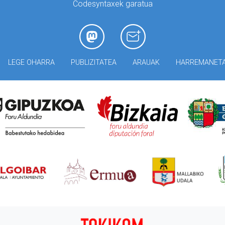
Codesyntaxek garatua
LEGE OHARRA
PUBLIZITATEA
ARAUAK
HARREMANET