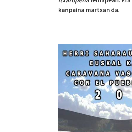
itxaropena
lemapean. Era
kanpaina martxan da.