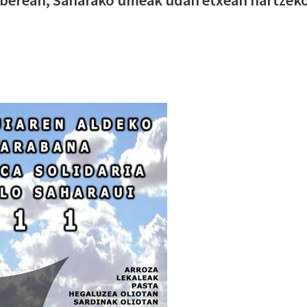
 berean, Saharako umeak udan etxean hartzek