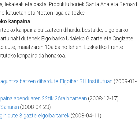
ea, lekaleak eta pasta. Produktu horiek Santa Ana eta Bernar
erkatuetan eta Netton laga daitezke.
eko kanpaina
zeko kanpaina bultzatzen dihardu, bestalde, Elgoibarko
artu nahi dutenek Elgoibarko Udaleko Gizarte eta Ongizate
ko dute, maiatzaren 10a baino lehen. Euskadiko Frente
latutako kanpaina da honakoa.
laguntza batzen dihardute Elgoibar BH Institutuan
(2009-01-
npaina abenduaren 22tik 26ra bitartean
(2008-12-17)
 Saharan
(2008-04-23)
gin dute 3 gazte elgoibartarrek
(2008-04-11)