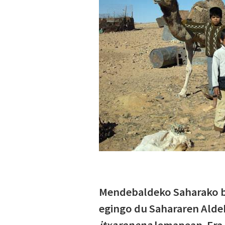
Mendebaldeko Saharako biz
egingo du Sahararen Ald