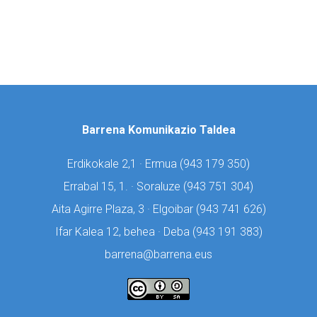
Barrena Komunikazio Taldea
Erdikokale 2,1 · Ermua (
943 179 350)
Errabal 15, 1. · Soraluze (
943 751 304)
Aita Agirre Plaza, 3 · Elgoibar (
943 741 626)
Ifar Kalea 12, behea · Deba (
943 191 383)
barrena@barrena.eus