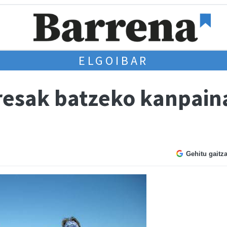
ELGOIBAR
resak batzeko kanpaina
Gehitu gaitz