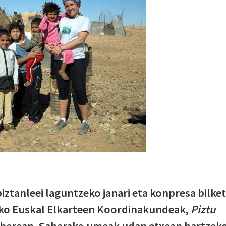
tanleei laguntzeko janari eta konpresa bilke
eko Euskal Elkarteen Koordinakundeak,
Piztu