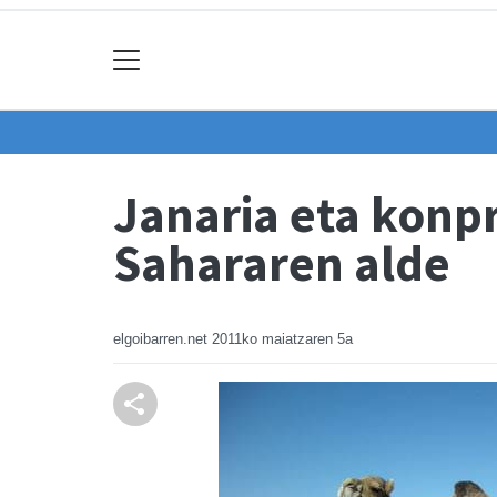
Janaria eta konp
Sahararen alde
elgoibarren.net
2011ko maiatzaren 5a