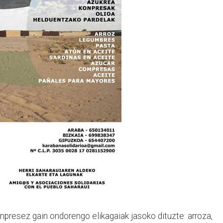
onpresez gain ondorengo elikagaiak jasoko dituzte: arroza,