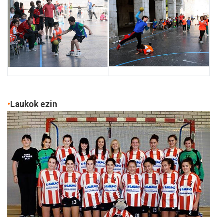
•
Laukok ezin