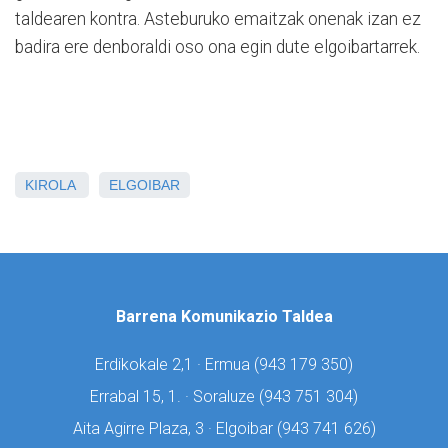
taldearen kontra. Asteburuko emaitzak onenak izan ez
badira ere denboraldi oso ona egin dute elgoibartarrek.
KIROLA
ELGOIBAR
Barrena Komunikazio Taldea
Erdikokale 2,1 · Ermua (
943 179 350)
Errabal 15, 1. · Soraluze (
943 751 304)
Aita Agirre Plaza, 3 · Elgoibar (
943 741 626)