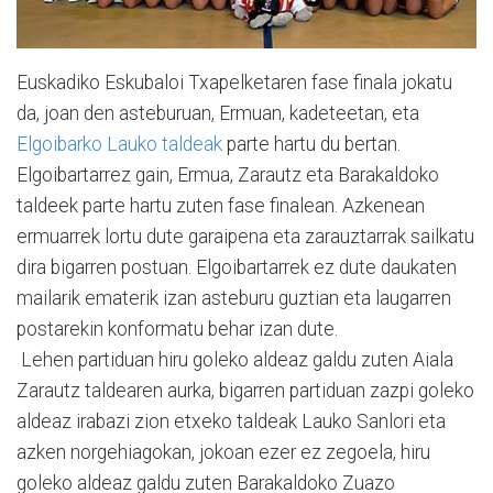
Euskadiko Eskubaloi Txapelketaren fase finala jokatu
da, joan den asteburuan, Ermuan, kadeteetan, eta
Elgoibarko Lauko taldeak
parte hartu du bertan.
Elgoibartarrez gain, Ermua, Zarautz eta Barakaldoko
taldeek parte hartu zuten fase finalean. Azkenean
ermuarrek lortu dute garaipena eta zarauztarrak sailkatu
dira bigarren postuan. Elgoibartarrek ez dute daukaten
mailarik ematerik izan asteburu guztian eta laugarren
postarekin konformatu behar izan dute.
Lehen partiduan hiru goleko aldeaz galdu zuten Aiala
Zarautz taldearen aurka, bigarren partiduan zazpi goleko
aldeaz irabazi zion etxeko taldeak Lauko Sanlori eta
azken norgehiagokan, jokoan ezer ez zegoela, hiru
goleko aldeaz galdu zuten Barakaldoko Zuazo