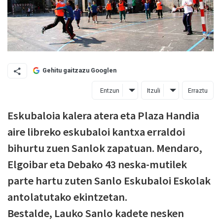
Gehitu gaitzazu Googlen
Entzun
Itzuli
Erraztu
Eskubaloia kalera atera eta Plaza Handia
aire libreko eskubaloi kantxa erraldoi
bihurtu zuen Sanlok zapatuan. Mendaro,
Elgoibar eta Debako 43 neska-mutilek
parte hartu zuten Sanlo Eskubaloi Eskolak
antolatutako ekintzetan.
Bestalde, Lauko Sanlo kadete nesken