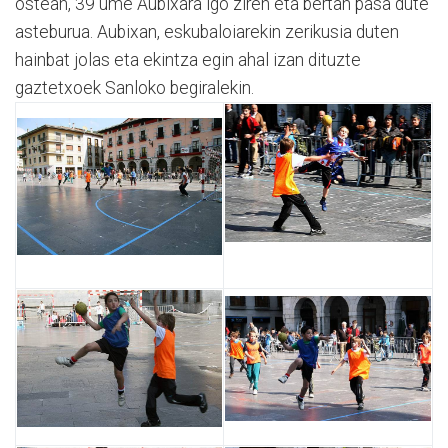
ostean, 39 ume Aubixara igo ziren eta bertan pasa dute
asteburua. Aubixan, eskubaloiarekin zerikusia duten
hainbat jolas eta ekintza egin ahal izan dituzte
gaztetxoek Sanloko begiralekin.