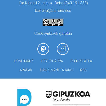
Ifar Kalea 12, behea · Deba (
943 191 383)
barrena@barrena.eus
Codesyntaxek garatua
HONI BURUZ
LEGE OHARRA
PUBLIZITATEA
ARAUAK
HARREMANETARAKO
RSS