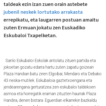
taldeak ezin izan zuen orain astebete
jubenil neskek lortutako arrakasta
errepikatu, eta laugarren postuan amaitu
zuten Ermuan jokatu zen Euskadiko
Eskubaloi Txapelketan.
Sanlo Eskubaloi Eskolak antolatu zituen partida eta
jokoetan gozatu edarra hartu zuten zapatu goizean
Plaza Handian batu ziren Elgoibar, Mendaro eta Debako
43 neska-mutilek. Eskubaloia gaztetxoengana eta
jendearengana gerturatzea zen eskubaloi taldekoen
asmoa eta horregatik eraman zituzten haurrak Plaza
Handira, denen bistara. Eguerdian elkarrekin bazkaldu