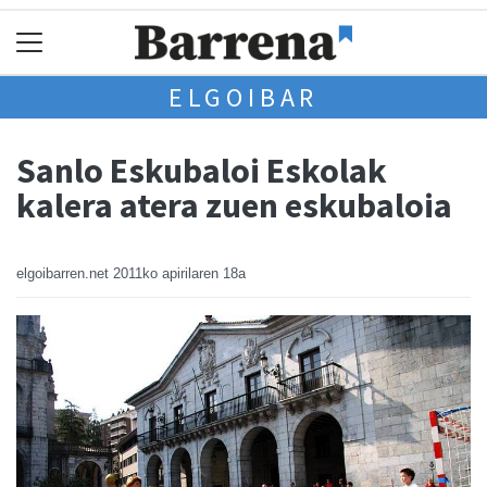
ELGOIBAR
Sanlo Eskubaloi Eskolak
kalera atera zuen eskubaloia
elgoibarren.net
2011ko apirilaren 18a