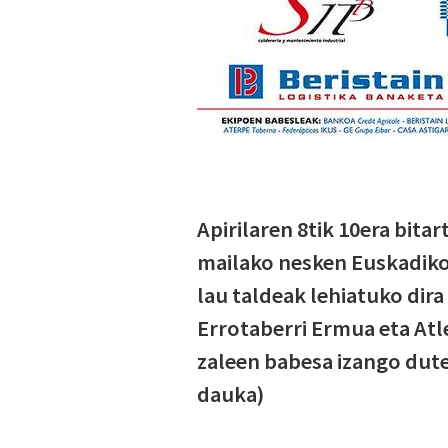
Apirilaren 8tik 10era bita
mailako nesken Euskadiko
lau taldeak lehiatuko dira
Errotaberri Ermua eta Atle
zaleen babesa izango dute
dauka)