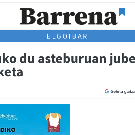
ELGOIBAR
uko du asteburuan jub
keta
Gehitu gaitz