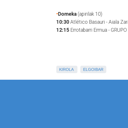
•
Domeka
(apirilak 10)
10:30
Atlético Basauri - Aiala Zar
12:15
Errotabarri Ermua - GRUP
KIROLA
ELGOIBAR