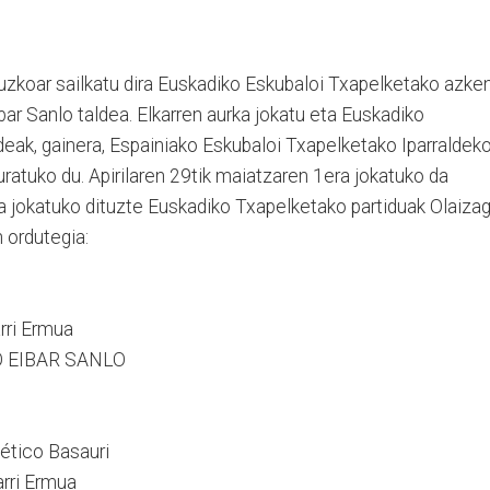
ipuzkoar sailkatu dira Euskadiko Eskubaloi Txapelketako azke
bar Sanlo taldea. Elkarren aurka jokatu eta Euskadiko
deak, gainera, Espainiako Eskubaloi Txapelketako Iparraldek
ratuko du. Apirilaren 29tik maiatzaren 1era jokatuko da
era jokatuko dituzte Euskadiko Txapelketako partiduak Olaiza
 ordutegia:
rri Ermua
PO EIBAR SANLO
tico Basauri
arri Ermua