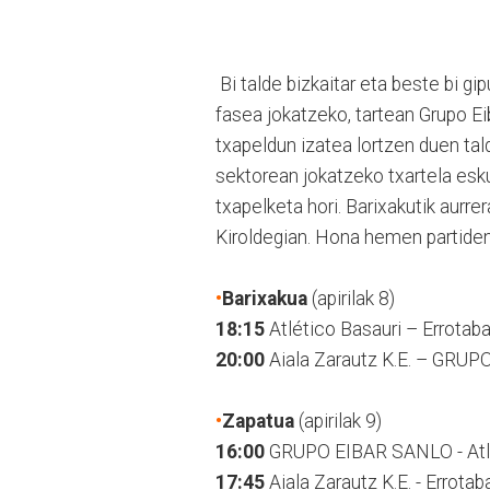
Bi talde bizkaitar eta beste bi g
fasea jokatzeko, tartean Grupo Ei
txapeldun izatea lortzen duen tal
sektorean jokatzeko txartela esku
txapelketa hori. Barixakutik aurr
Kiroldegian. Hona hemen partiden
•
Barixakua
(apirilak 8)
18:15
Atlético Basauri – Errotaba
20:00
Aiala Zarautz K.E. – GRU
•
Zapatua
(apirilak 9)
16:00
GRUPO EIBAR SANLO - Atlé
17:45
Aiala Zarautz K.E. - Errotab