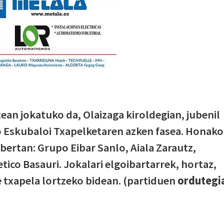
rtean jokatuko da, Olaizaga kiroldegian, jubenil
 Eskubaloi Txapelketaren azken fasea. Honako
 bertan: Grupo Eibar Sanlo, Aiala Zarautz,
tico Basauri. Jokalari elgoibartarrek, hortaz,
 txapela lortzeko bidean. (partiduen
ordutegi