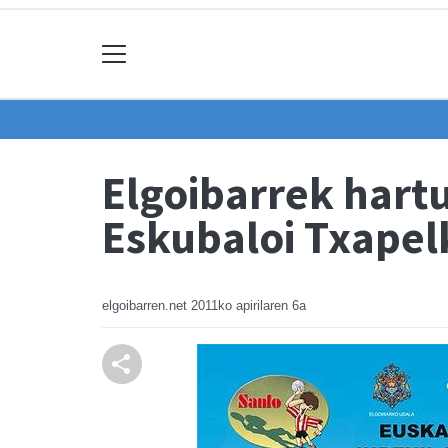
Elgoibarrek hart
Eskubaloi Txapel
elgoibarren.net
2011ko apirilaren 6a