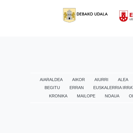
AIARALDEA
AIKOR
AIURRI
ALEA
BEGITU
ERRAN
EUSKALERRIA IRRA
KRONIKA
MAILOPE
NOAUA
O