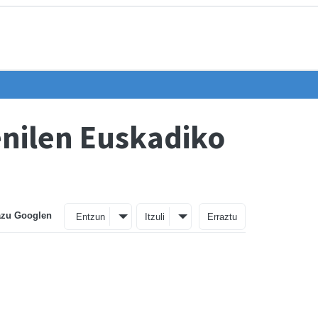
enilen Euskadiko
azu Googlen
Entzun
Itzuli
Erraztu