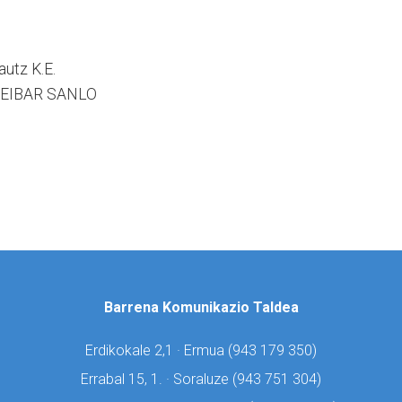
autz K.E.
O EIBAR SANLO
Barrena Komunikazio Taldea
Erdikokale 2,1 · Ermua (
943 179 350)
Errabal 15, 1. · Soraluze (
943 751 304)