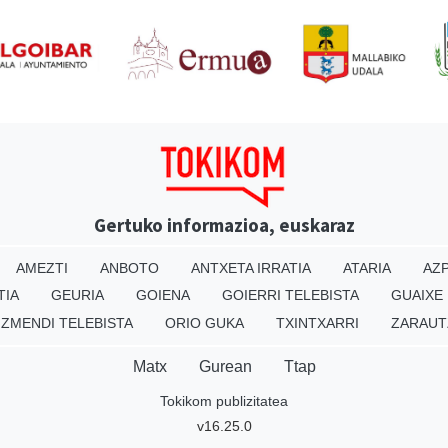
Gertuko informazioa, euskaraz
AMEZTI
ANBOTO
ANTXETA IRRATIA
ATARIA
AZP
TIA
GEURIA
GOIENA
GOIERRI TELEBISTA
GUAIXE
IZMENDI TELEBISTA
ORIO GUKA
TXINTXARRI
ZARAUT
Matx
Gurean
Ttap
Tokikom publizitatea
v16.25.0