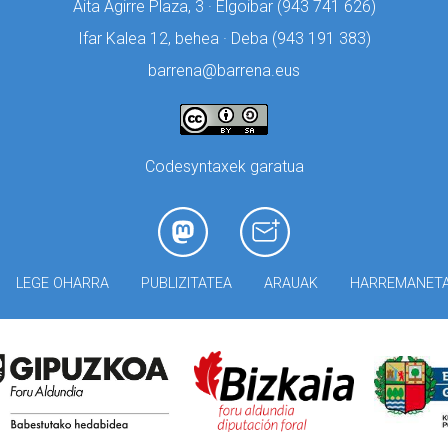
Aita Agirre Plaza, 3 · Elgoibar (
943 741 626)
Ifar Kalea 12, behea · Deba (
943 191 383)
barrena@barrena.eus
Codesyntaxek garatua
LEGE OHARRA
PUBLIZITATEA
ARAUAK
HARREMANET