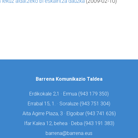
 lekuz aldatzeko bi eskaintza dauzka
(2009-02-10)
Barrena Komunikazio Taldea
Erdikokale 2,1 · Ermua (
943 179 350)
Errabal 15, 1. · Soraluze (
943 751 304)
Aita Agirre Plaza, 3 · Elgoibar (
943 741 626)
Ifar Kalea 12, behea · Deba (
943 191 383)
barrena@barrena.eus