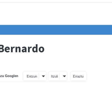
 Bernardo
azu Googlen
Entzun
Itzuli
Erraztu