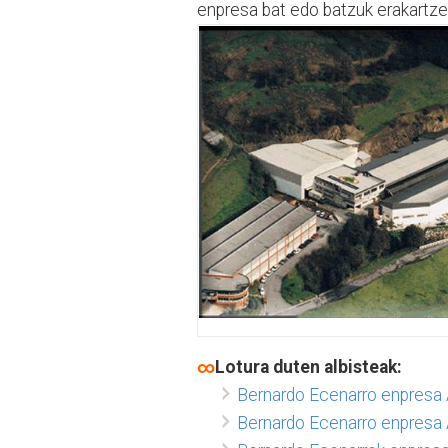
enpresa bat edo batzuk erakartzea
∞
Lotura duten albisteak:
Bernardo Ecenarro enpresa A
Bernardo Ecenarro enpresa 