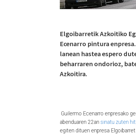
Elgoibarretik Azkoitiko E
Ecenarro pintura enpresa.
lanean hastea espero dut
beharraren ondorioz, bate
Azkoitira.
Guilermo Ecenarro enpresako gere
abenduaren 22an
sinatu zuten hi
egiten dituen enpresa Elgoibarret