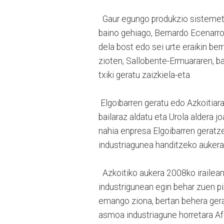
Gaur egungo produkzio sistemeta
baino gehiago, Bernardo Ecenarro
dela bost edo sei urte eraikin be
zioten, Sallobente-Ermuararen, b
txiki geratu zaizkiela-eta.
Elgoibarren geratu edo Azkoitiar
bailaraz aldatu eta Urola aldera 
nahia enpresa Elgoibarren geratze
industriagunea handitzeko aukera
Azkoitiko aukera 2008ko irailean 
industrigunean egin behar zuen pi
emango ziona, bertan behera gera
asmoa industriagune horretara Af