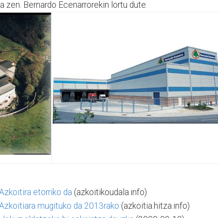
 zen. Bernardo Ecenarrorekin lortu dute.
zkoitira etorriko da
(azkoitikoudala.info)
Azkoitiara mugituko da 2013rako
(azkoitia.hitza.info)