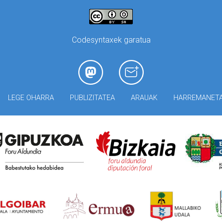
Codesyntaxek garatua
LEGE OHARRA
PUBLIZITATEA
ARAUAK
HARREMANET