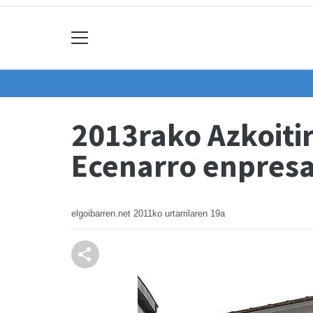
2013rako Azkoiti
Ecenarro enpres
elgoibarren.net
2011ko urtarrilaren 19a