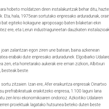
ra hobeto moldatzen diren instalakuntzak behar ditu, hazt
k. Eta, hala, 1975ean sortutako enpresako arduradunak, orai
rri bat egiteko kokagune aproposago baten bilaketari ekin
atez ere, eta Lerun industriaguneetan dauzkaten instalazioa
a joan zalantzan egon ziren une batean, baina azkenean
joatea erabaki dute enpresako arduradunek. Elgoibarko Udalar
a zen, eta horretarako aukerak ere eman zizkion, Albitxuri
, besteak beste.
sortu zitzaien. Izan ere, Afer eraikuntza enpresak Oinartxo
su prefrabikratuak eraikitzeko enpresa, 1.100 laguni lana
tu zen krisi ekonomikoaren ondorioz. Azkoitiko Udalaren
erren proiektuak lagatako hutsunea beteko duten beste