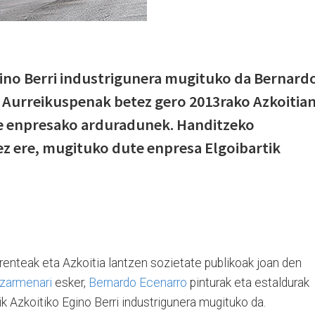
gino Berri industrigunera mugituko da Bernard
 Aurreikuspenak betez gero 2013rako Azkoitia
e enpresako arduradunek. Handitzeko
z ere, mugituko dute enpresa Elgoibartik
nteak eta Azkoitia lantzen sozietate publikoak joan den
tzarmenari
esker,
Bernardo Ecenarro
pinturak eta estaldurak
ik Azkoitiko Egino Berri industrigunera mugituko da.