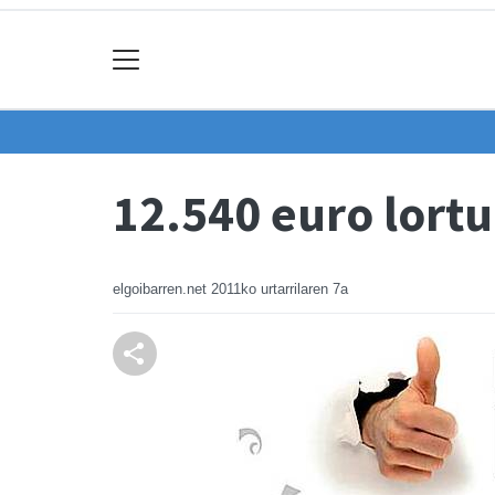
12.540 euro lort
elgoibarren.net
2011ko urtarrilaren 7a