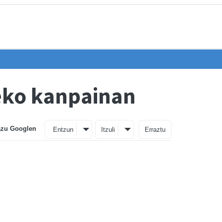
eko kanpainan
azu Googlen
Entzun
Itzuli
Erraztu