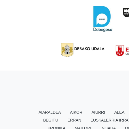
AIARALDEA
AIKOR
AIURRI
ALEA
BEGITU
ERRAN
EUSKALERRIA IRRA
KRONIKA
MAILOPE
NOAUA
O