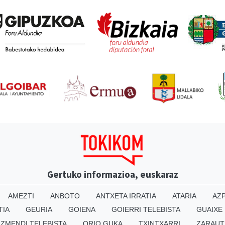
Gertuko informazioa, euskaraz
AMEZTI
ANBOTO
ANTXETA IRRATIA
ATARIA
AZP
TIA
GEURIA
GOIENA
GOIERRI TELEBISTA
GUAIXE
IZMENDI TELEBISTA
ORIO GUKA
TXINTXARRI
ZARAUT