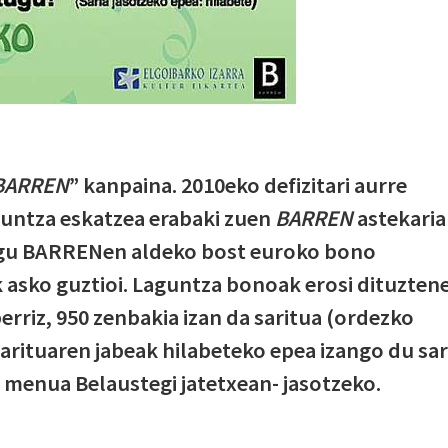
 BARREN
” kanpaina. 2010eko defizitari aurre
aguntza eskatzea erabaki zuen
BARREN
astekaria
tugu BARRENen aldeko bost euroko bono
k asko guztioi. Laguntza bonoak erosi dituzten
erriz, 950 zenbakia izan da saritua (ordezko
sarituaren jabeak hilabeteko epea izango du sar
 menua Belaustegi jatetxean- jasotzeko.