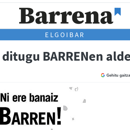
ELGOIBAR
u ditugu BARRENen ald
Gehitu gaitz