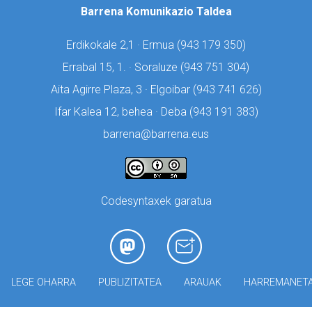
Barrena Komunikazio Taldea
Erdikokale 2,1 · Ermua (
943 179 350)
Errabal 15, 1. · Soraluze (
943 751 304)
Aita Agirre Plaza, 3 · Elgoibar (
943 741 626)
Ifar Kalea 12, behea · Deba (
943 191 383)
barrena@barrena.eus
Codesyntaxek garatua
LEGE OHARRA
PUBLIZITATEA
ARAUAK
HARREMANET