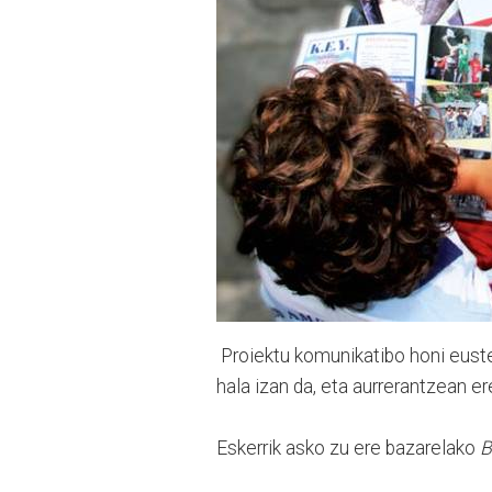
Proiektu komunikatibo honi eustek
hala izan da, eta aurrerantzean 
Eskerrik asko zu ere bazarelako
B