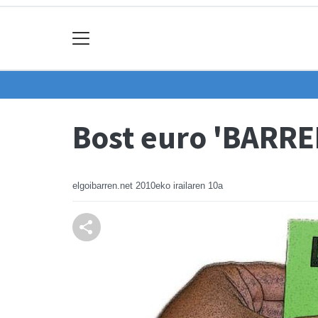
Bost euro 'BARRE
elgoibarren.net
2010eko irailaren 10a