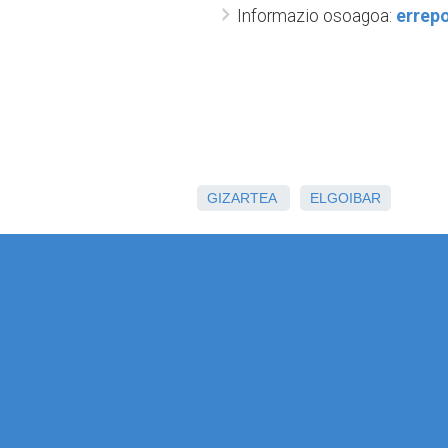
Informazio osoagoa:
errepo
GIZARTEA
ELGOIBAR