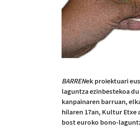
BARREN
ek proiektuari eu
laguntza ezinbestekoa du
kanpainaren barruan, elka
hilaren 17an, Kultur Etxe 
bost euroko bono-laguntz