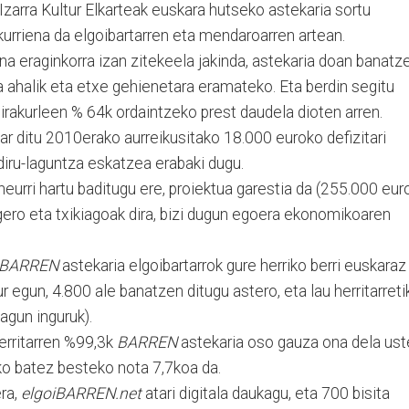
zarra Kultur Elkarteak euskara hutseko astekaria sortu
rakurriena da elgoibartarren eta mendaroarren artean.
a eraginkorra izan zitekeela jakinda, astekaria doan banatz
a ahalik eta etxe gehienetara eramateko. Eta berdin segitu
irakurleen % 64k ordaintzeko prest daudela dioten arren.
r ditu 2010erako aurreikusitako 18.000 euroko defizitari
 diru-laguntza eskatzea erabaki dugu.
eurri hartu baditugu ere, proiektua garestia da (255.000 eur
z, gero eta txikiagoak dira, bizi dugun egoera ekonomikoaren
BARREN
astekaria elgoibartarrok gure herriko berri euskaraz
r egun, 4.800 ale banatzen ditugu astero, eta lau herritarreti
lagun inguruk).
erritarren %99,3k
BARREN
astekaria oso gauza ona dela ust
o batez besteko nota 7,7koa da.
era,
elgoiBARREN.net
atari digitala daukagu, eta 700 bisita