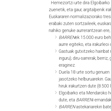
Hemezortzi urte dira Elgoibarko I
zuenetik, eta gaur, argitalpenik i
Euskararen normalizaziorako tresn
erabaki zuten sortzaileek, euskar
nahiko genuke aurrerantzean ere, 
BARREN
ek 15.000 euro beha
aurre egiteko, eta irakurleoi
Gastuak gutxitzeko hainbat n
inguru); diru-sarrerak, berri
eraginez.
Duela 18 urte sortu genuen
jasotzeko helburuarekin. Gau
hiruk irakurtzen dute (8.500 
Elgoibarko eta Mendaroko h
dute, eta
BARREN
i emandak
BARREN
astekariarekin bat