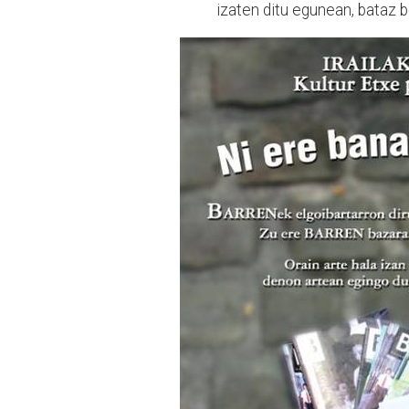
izaten ditu egunean, bataz b