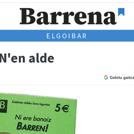
ELGOIBAR
N'en alde
Gehitu gaitz