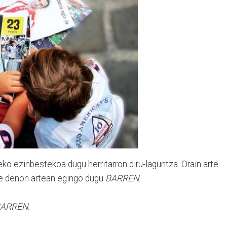
o ezinbestekoa dugu herritarron diru-laguntza. Orain arte
ere denon artean egingo dugu
BARREN
.
ARREN
.