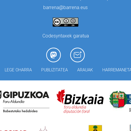
barrena@barrena.eus
Codesyntaxek garatua
LEGE OHARRA
PUBLIZITATEA
ARAUAK
HARREMANET