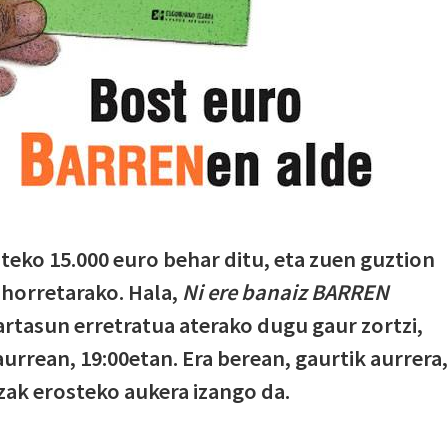
steko 15.000 euro behar ditu, eta zuen guztion
 horretarako. Hala,
Ni ere banaiz BARREN
rtasun erretratua aterako dugu gaur zortzi,
aurrean, 19:00etan. Era berean, gaurtik aurrera,
ak erosteko aukera izango da.