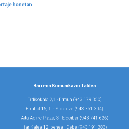
rtaje honetan
Barrena Komunikazio Taldea
Erdikokale 2,1 · Ermua (
943 179 350)
Errabal 15, 1. · Soraluze (
943 751 304)
Aita Agirre Plaza, 3 · Elgoibar (
943 741 626)
Ifar Kalea 12, behea · Deba (
943 191 383)