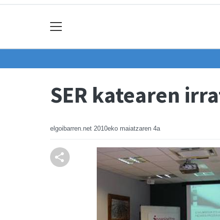
SER katearen irr
elgoibarren.net
2010eko maiatzaren 4a