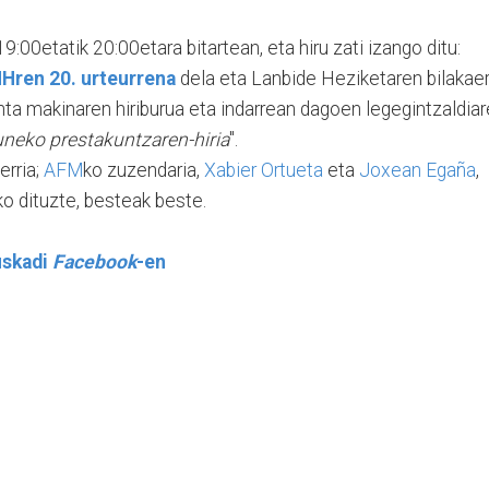
:00etatik 20:00etara bitartean, eta hiru zati izango ditu:
Hren 20. urteurrena
dela eta Lanbide Heziketaren bilakae
inta makinaren hiriburua eta indarrean dagoen legegintzaldia
uneko prestakuntzaren-hiria
".
erria;
AFM
ko zuzendaria,
Xabier Ortueta
eta
Joxean Egaña
,
o dituzte, besteak beste.
uskadi
Facebook
-en