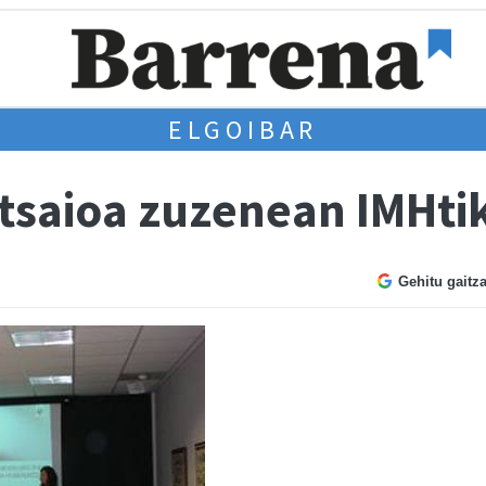
ELGOIBAR
atsaioa zuzenean IMHti
Gehitu gaitz