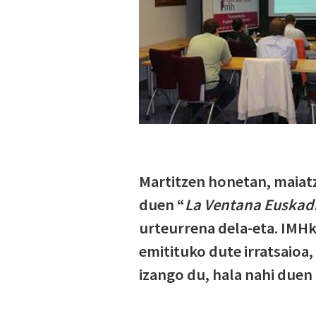
Martitzen honetan, maiat
duen “
La Ventana Euskad
urteurrena dela-eta. IMHk
emitituko dute irratsaioa,
izango du, hala nahi duen