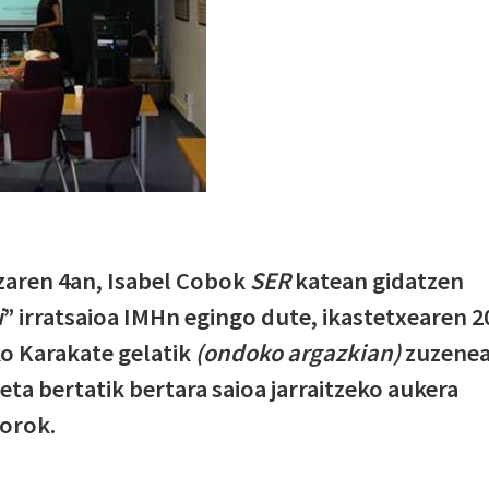
zaren 4an, Isabel Cobok
SER
katean gidatzen
i
” irratsaioa IMHn egingo dute, ikastetxearen 2
o Karakate gelatik
(ondoko argazkian)
zuzene
 eta bertatik bertara saioa jarraitzeko aukera
 orok.