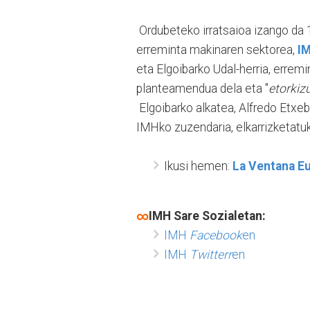
Ordubeteko irratsaioa izango da 19
erreminta makinaren sektorea,
IM
eta Elgoibarko Udal-herria, errem
planteamendua dela eta "
etorkiz
Elgoibarko alkatea, Alfredo Etxeb
IMHko zuzendaria, elkarrizketatuk
Ikusi hemen:
La Ventana E
∞
IMH Sare Sozialetan:
IMH
Facebook
en
IMH
Twitterr
en