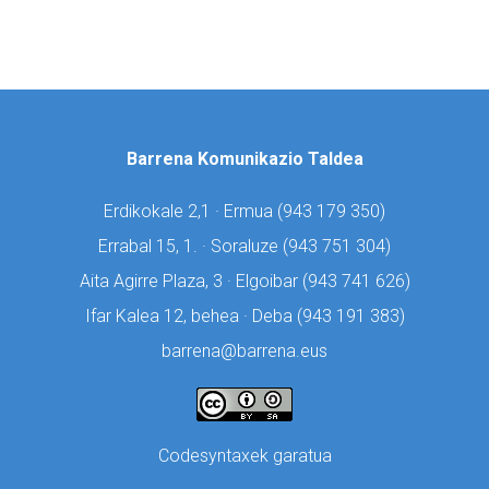
Barrena Komunikazio Taldea
Erdikokale 2,1 · Ermua (
943 179 350)
Errabal 15, 1. · Soraluze (
943 751 304)
Aita Agirre Plaza, 3 · Elgoibar (
943 741 626)
Ifar Kalea 12, behea · Deba (
943 191 383)
barrena@barrena.eus
Codesyntaxek garatua