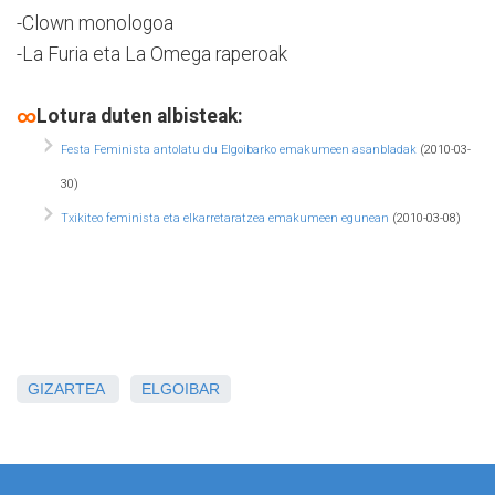
-Clown monologoa
-La Furia eta La Omega raperoak
∞
Lotura duten albisteak:
Festa Feminista antolatu du Elgoibarko emakumeen asanbladak
(2010-03-
30)
Txikiteo feminista eta elkarretaratzea emakumeen egunean
(2010-03-08)
GIZARTEA
ELGOIBAR