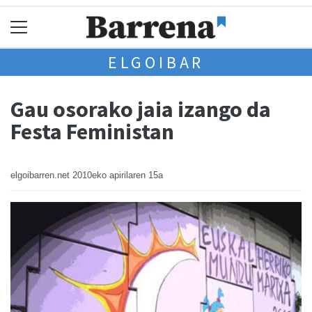
ELGOIBAR
Gau osorako jaia izango da
Festa Feministan
elgoibarren.net
2010eko apirilaren 15a