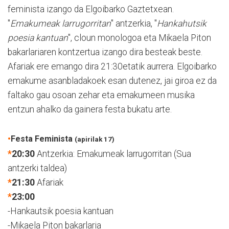
feminista izango da Elgoibarko Gaztetxean.
"
Emakumeak larrugorritan
" antzerkia, "
Hankahutsik
poesia kantuan
", cloun monologoa eta Mikaela Piton
bakarlariaren kontzertua izango dira besteak beste.
Afariak ere emango dira 21:30etatik aurrera. Elgoibarko
emakume asanbladakoek esan dutenez, jai giroa ez da
faltako gau osoan zehar eta emakumeen musika
entzun ahalko da gainera festa bukatu arte.
•
Festa Feminista
(apirilak 17)
*
20:30
Antzerkia: Emakumeak larrugorritan (Sua
antzerki taldea)
*
21:30
Afariak
*
23:00
-Hankautsik poesia kantuan
-Mikaela Piton bakarlaria