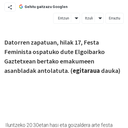
Gehitu gaitzazu Googlen
Entzun
Itzuli
Erraztu
Datorren zapatuan, hilak 17, Festa
Feminista ospatuko dute Elgoibarko
Gaztetxean bertako emakumeen
asanbladak antolatuta. (
egitaraua
dauka)
Iluntzeko 20:30etan hasi eta goizaldera arte festa