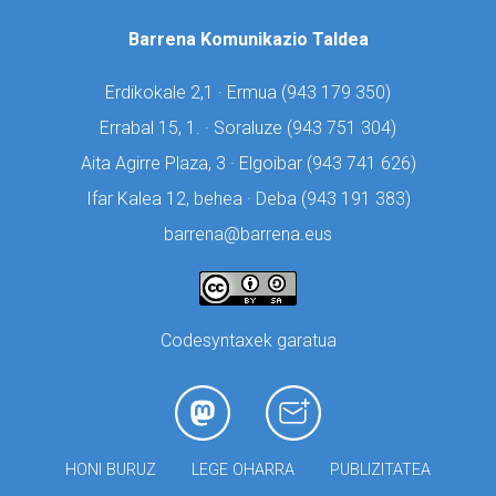
Barrena Komunikazio Taldea
Erdikokale 2,1 · Ermua (
943 179 350)
Errabal 15, 1. · Soraluze (
943 751 304)
Aita Agirre Plaza, 3 · Elgoibar (
943 741 626)
Ifar Kalea 12, behea · Deba (
943 191 383)
barrena@barrena.eus
Codesyntaxek garatua
HONI BURUZ
LEGE OHARRA
PUBLIZITATEA