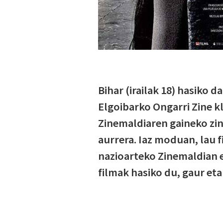
Bihar (irailak 18) hasiko d
Elgoibarko Ongarri Zine kl
Zinemaldiaren gaineko zine
aurrera. Iaz moduan, lau 
nazioarteko Zinemaldian
filmak hasiko du, gaur eta 