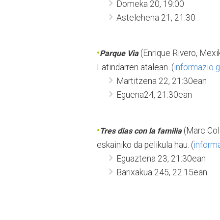
Domeka 20, 19:00
Astelehena 21, 21:30
•
(Enrique Rivero, Mex
Parque Via
Latindarren atalean. (
informazio 
Martitzena 22, 21:30ean
Eguena24, 21:30ean
•
(Marc Coll
Tres dias con la familia
eskainiko da pelikula hau. (
inform
Eguaztena 23, 21:30ean
Barixakua 245, 22:15ean