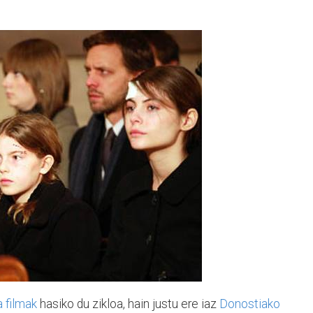
 filmak
hasiko du zikloa, hain justu ere iaz
Donostiako