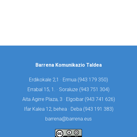
Barrena Komunikazio Taldea
Erdikokale 2,1 · Ermua (
943 179 350)
Errabal 15, 1. · Soraluze (
943 751 304)
Aita Agirre Plaza, 3 · Elgoibar (
943 741 626)
Ifar Kalea 12, behea · Deba (
943 191 383)
barrena@barrena.eus