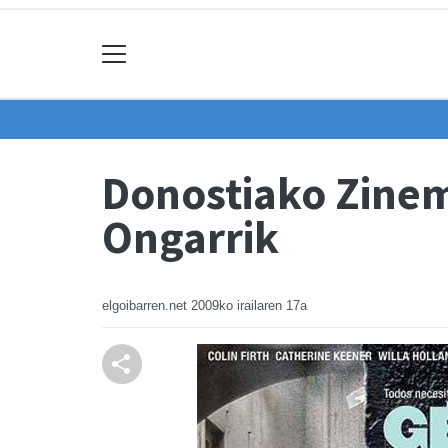
Donostiako Zinem
Ongarrik
elgoibarren.net
2009ko irailaren 17a