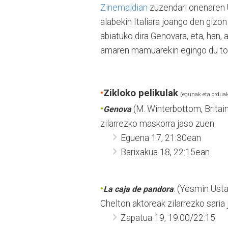
Zinemaldian
zuzendari onenaren Ur
alabekin Italiara joango den gizo
abiatuko dira Genovara, eta, han,
amaren mamuarekin egingo du to
•
Zikloko pelikulak
(egunak eta ordua
•
(M. Winterbottom, Brita
Genova
zilarrezko maskorra jaso zuen.
Eguena 17, 21:30ean
Barixakua 18, 22:15ean
•
. (Yesmin Usta
La caja de pandora
Chelton aktoreak zilarrezko saria
Zapatua 19, 19:00/22:15