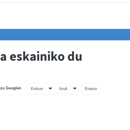
a eskainiko du
azu Googlen
Entzun
Itzuli
Erraztu