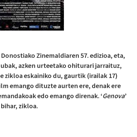
a Donostiako Zinemaldiaren 57. edizioa, eta,
ubak, azken urteetako ohiturari jarraituz,
 zikloa eskainiko du, gaurtik (irailak 17)
film emango dituzte aurten ere, denak ere
 emandakoak edo emango direnak. ‘
Genova
’
bihar, zikloa.