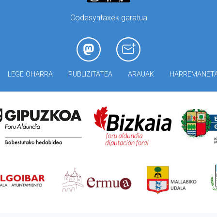
Codesyntaxek garatua
LEGE OHARRA
PUBLIZITATEA
ARAUAK
HARREMANET