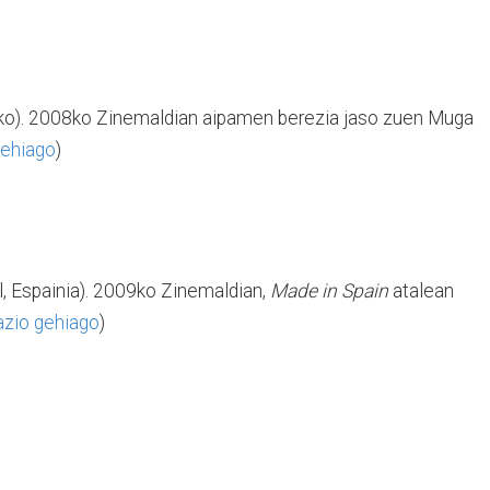
iko). 2008ko Zinemaldian aipamen berezia jaso zuen Muga
gehiago
)
, Espainia). 2009ko Zinemaldian,
Made in Spain
atalean
azio gehiago
)