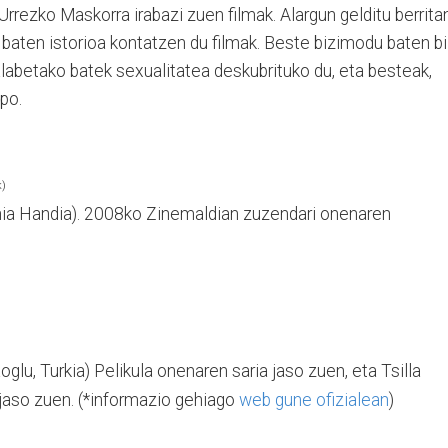
rezko Maskorra irabazi zuen filmak. Alargun gelditu berritan
n baten istorioa kontatzen du filmak. Beste bizimodu baten bi
 alabetako batek sexualitatea deskubrituko du, eta besteak,
po.
k)
inia Handia). 2008ko Zinemaldian zuzendari onenaren
oglu, Turkia) Pelikula onenaren saria jaso zuen, eta Tsilla
 jaso zuen. (*informazio gehiago
web gune ofizialean
)