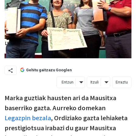
Gehitu gaitzazu Googlen
Entzun
Itzuli
Erraztu
Marka guztiak hausten ari da Mausitxa
baserriko gazta. Aurreko domekan
Legazpin bezala
, Ordiziako gazta lehiaketa
prestigiotsua irabazi du gaur Mausitxa