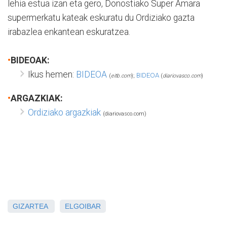
lehia estua izan eta gero, Donostiako Super Amara
supermerkatu kateak eskuratu du Ordiziako gazta
irabazlea enkantean eskuratzea.
•
BIDEOAK:
Ikus hemen:
BIDEOA
BIDEOA
(
eitb.com
);
(
diariovasco.com
)
•
ARGAZKIAK:
Ordiziako argazkiak
(diariovasco.com)
GIZARTEA
ELGOIBAR