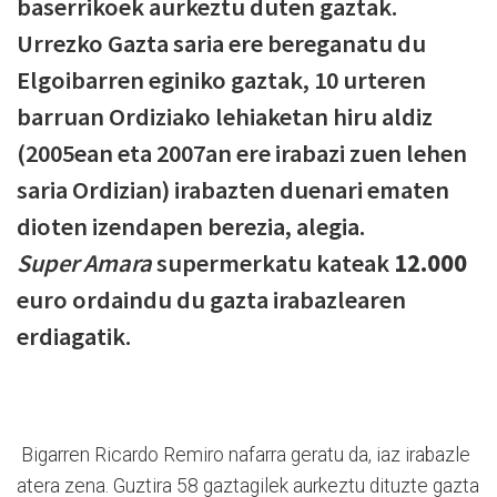
baserrikoek aurkeztu duten gaztak.
Urrezko Gazta saria ere bereganatu du
Elgoibarren eginiko gaztak, 10 urteren
barruan Ordiziako lehiaketan hiru aldiz
(2005ean eta 2007an ere irabazi zuen lehen
saria Ordizian) irabazten duenari ematen
dioten izendapen berezia, alegia.
Super Amara
supermerkatu kateak
12.000
euro ordaindu du gazta irabazlearen
erdiagatik.
Bigarren Ricardo Remiro nafarra geratu da, iaz irabazle
atera zena. Guztira 58 gaztagilek aurkeztu dituzte gazta