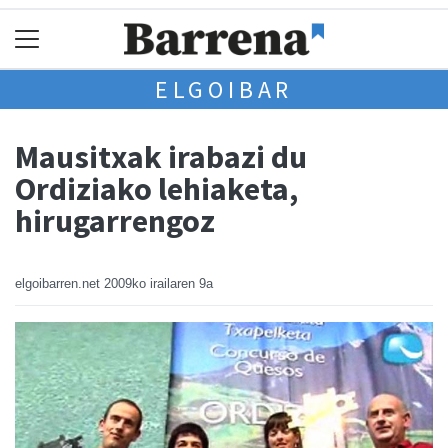
ELGOIBAR
Mausitxak irabazi du
Ordiziako lehiaketa,
hirugarrengoz
elgoibarren.net
2009ko irailaren 9a