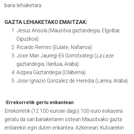
bana lehiaketara.
GAZTA LEHIAKETAKO EMAITZAK:
Jesus Ansola (Mausitxa gaztandegia; Elgoibar,
Gipuzkoa).
Ricardo Remiro (Eulate, Nafarroa).
Joxe Mari Jauregi-Eli Gorrotxategi (
La Leze
gaztandegia; Ilarduia, Araba).
Aizpea Gaztandegia (Olaberria).
Jose Ignazio Gonzalez de Heredia (Larrea, Araba).
•
Errekorretik gertu enkantean
Errekorretik (12.100 euroan dago) 100 euro eskasera
geratu da sari banaketaren ostean Mausitxako gazta
erdiarekin egin duten enkantea. Azkenean, Kutxarekin