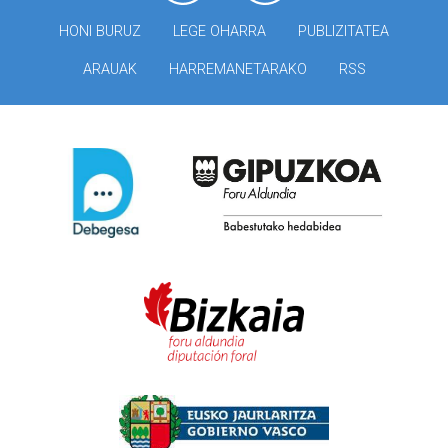
HONI BURUZ
LEGE OHARRA
PUBLIZITATEA
ARAUAK
HARREMANETARAKO
RSS