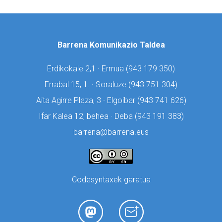
Barrena Komunikazio Taldea
Erdikokale 2,1 · Ermua (
943 179 350)
Errabal 15, 1. · Soraluze (
943 751 304)
Aita Agirre Plaza, 3 · Elgoibar (
943 741 626)
Ifar Kalea 12, behea · Deba (
943 191 383)
barrena@barrena.eus
Codesyntaxek garatua