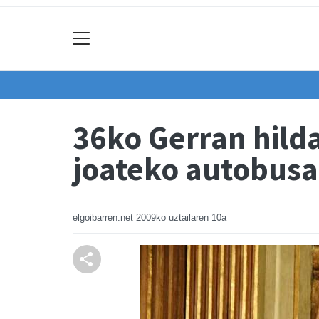
36ko Gerran hilda
joateko autobus
elgoibarren.net
2009ko uztailaren 10a