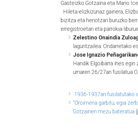
Gasteizko Gotzaina eta Mario Icet
Hileta-elizkizunaz gainera, Elizb
bizitza eta heriotzari buruzko ber
erregistroetan eta parrokia-liburue
Zelestino Onaindia Zuloa
laguntzailea. Ondarretako e
Jose Ignazio Peñagarikan
Handik Elgoibarra ihes egin
urriaren 26/27an fusilatua O
1936-1937an fusilatutako 
"Oroimena garbitu, egia zerb
Gotzainen mezu bateratua
(