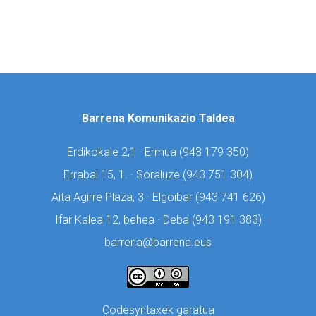
Barrena Komunikazio Taldea
Erdikokale 2,1 · Ermua (
943 179 350)
Errabal 15, 1. · Soraluze (
943 751 304)
Aita Agirre Plaza, 3 · Elgoibar (
943 741 626)
Ifar Kalea 12, behea · Deba (
943 191 383)
barrena@barrena.eus
Codesyntaxek garatua