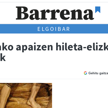
ELGOIBAR
ko apaizen hileta-eliz
ak
Gehitu gaitz