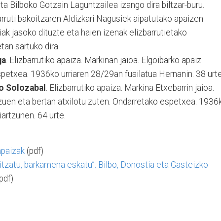
a Bilboko Gotzain Laguntzailea izango dira biltzar-buru.
arruti bakoitzaren Aldizkari Nagusiek aipatutako apaizen
riak jasoko dituzte eta haien izenak elizbarrutietako
tan sartuko dira.
ga
. Elizbarrutiko apaiza. Markinan jaioa. Elgoibarko apaiz
spetxea. 1936ko urriaren 28/29an fusilatua Hernanin. 38 urte
o Solozabal
. Elizbarrutiko apaiza. Markina Etxebarrin jaioa.
 zuen eta bertan atxilotu zuten. Ondarretako espetxea. 1936
iartzunen. 64 urte.
apaizak
(pdf)
itzatu, barkamena eskatu”. Bilbo, Donostia eta Gasteizko
pdf)