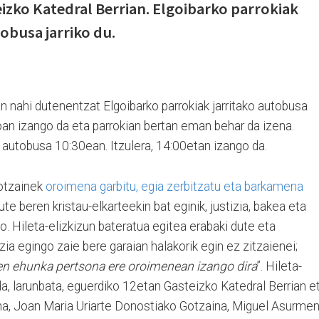
izko Katedral Berrian. Elgoibarko parrokiak
obusa jarriko du.
n nahi dutenentzat Elgoibarko parrokiak jarritako autobusa
n izango da eta parrokian bertan eman behar da izena.
 autobusa 10:30ean. Itzulera, 14:00etan izango da.
otzainek
oroimena garbitu, egia zerbitzatu eta barkamena
te beren kristau-elkarteekin bat eginik, justizia, bakea eta
o. Hileta-elizkizun bateratua egitea erabaki dute eta
a egingo zaie bere garaian halakorik egin ez zitzaienei;
zten ehunka pertsona ere oroimenean izango dira
”. Hileta-
da, larunbata, eguerdiko 12etan Gasteizko Katedral Berrian e
a, Joan Maria Uriarte Donostiako Gotzaina, Miguel Asurmen