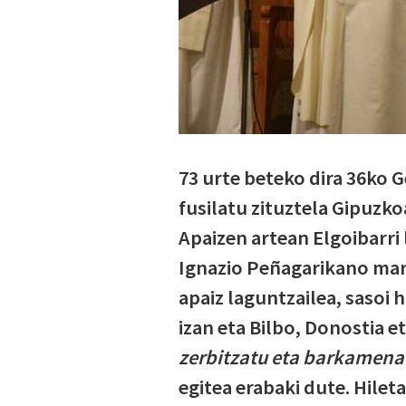
73 urte beteko dira 36ko G
fusilatu zituztela Gipuzko
Apaizen artean Elgoibarri 
Ignazio Peñagarikano mar
apaiz laguntzailea, sasoi 
izan eta Bilbo, Donostia e
zerbitzatu eta barkamena
egitea erabaki dute. Hilet