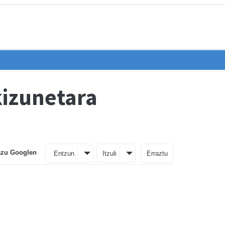
kizunetara
azu Googlen
Entzun
Itzuli
Erraztu