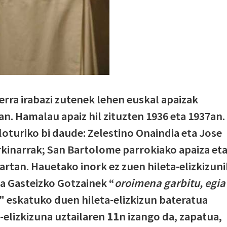
erra irabazi zutenek lehen euskal apaizak
an. Hamalau apaiz hil zituzten 1936 eta 1937an.
loturiko bi daude: Zelestino Onaindia eta Jose
kinarrak; San Bartolome parrokiako apaiza et
hartan. Hauetako inork ez zuen hileta-elizkizuni
ta Gasteizko Gotzainek “
oroimena garbitu, egia
" eskatuko duen hileta-elizkizun bateratua
a-elizkizuna uztailaren
11
n izango da, zapatua,