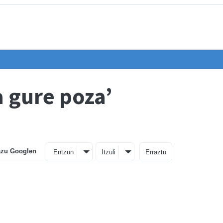
a gure poza’
azu Googlen
Entzun
Itzuli
Erraztu