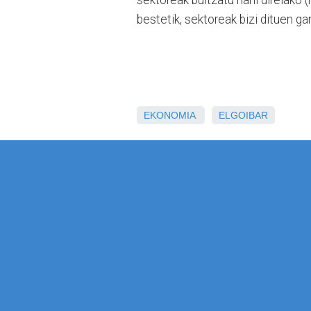
bestetik, sektoreak bizi dituen ga
EKONOMIA
ELGOIBAR