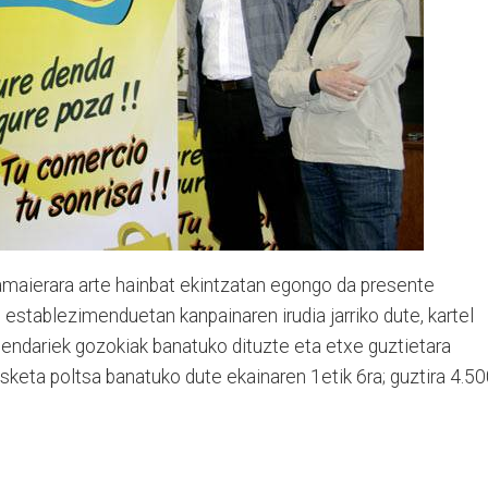
amaierara arte hainbat ekintzatan egongo da presente
 establezimenduetan kanpainaren irudia jarriko dute, kartel
dendariek gozokiak banatuko dituzte eta etxe guztietara
keta poltsa banatuko dute ekainaren 1etik 6ra; guztira 4.5