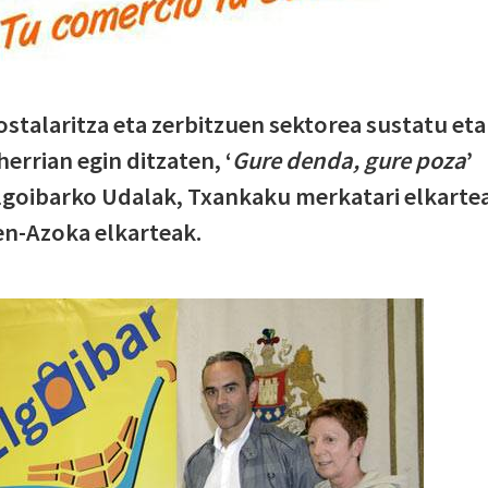
ostalaritza eta zerbitzuen sektorea sustatu eta
errian egin ditzaten, ‘
Gure denda, gure poza
’
lgoibarko Udalak, Txankaku merkatari elkarte
en-Azoka elkarteak.