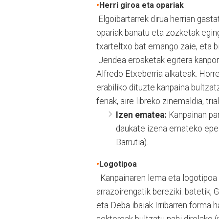
•
Herri giroa eta opariak
Elgoibartarrek dirua herrian gast
opariak banatu eta zozketak eging
txarteltxo bat emango zaie, eta b
Jendea erosketak egitera kanpora 
Alfredo Etxeberria alkateak. Horr
erabiliko dituzte kanpaina bultzatz
feriak, aire libreko zinemaldia, trial
Izen ematea:
Kanpainan par
daukate izena emateko epea
Barrutia).
•
Logotipoa
Kanpainaren lema eta logotipoa irr
arrazoirengatik bereziki: batetik, 
eta Deba ibaiak Irribarren forma 
sektoreak bultzatu nahi direlako (