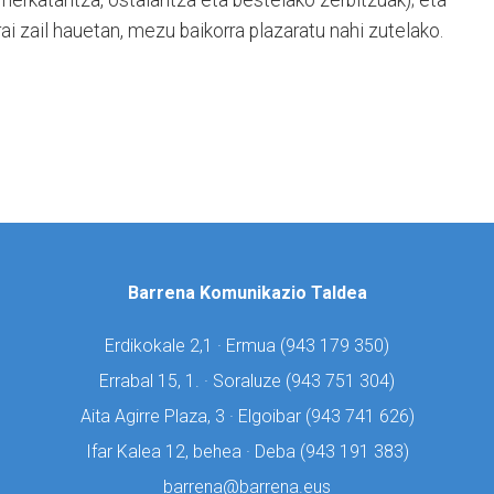
rai zail hauetan, mezu baikorra plazaratu nahi zutelako.
Barrena Komunikazio Taldea
Erdikokale 2,1 · Ermua (
943 179 350)
Errabal 15, 1. · Soraluze (
943 751 304)
Aita Agirre Plaza, 3 · Elgoibar (
943 741 626)
Ifar Kalea 12, behea · Deba (
943 191 383)
barrena@barrena.eus