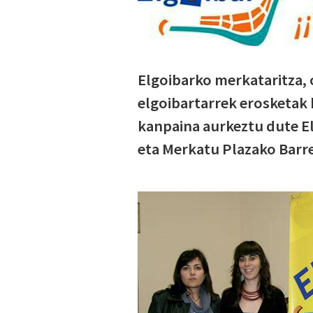
Elgoibarko merkataritza, 
elgoibartarrek erosketak h
kanpaina aurkeztu dute E
eta Merkatu Plazako Barr