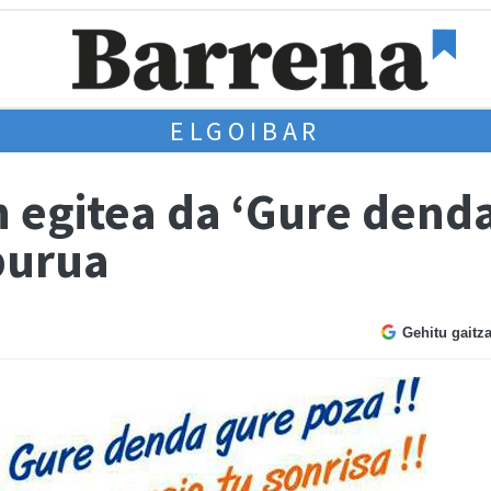
ELGOIBAR
n egitea da ‘Gure dend
burua
Gehitu gaitz