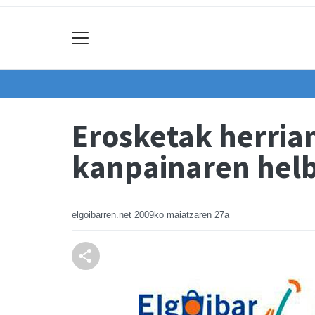
Erosketak herria
kanpainaren hel
elgoibarren.net
2009ko maiatzaren 27a