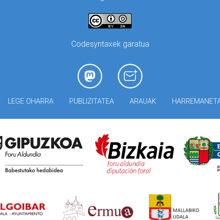
Codesyntaxek garatua
LEGE OHARRA
PUBLIZITATEA
ARAUAK
HARREMANET