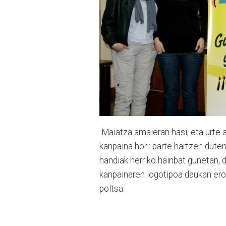
Maiatza amaieran hasi, eta urte 
kanpaina hori: parte hartzen duten
handiak herriko hainbat gunetan, 
kanpainaren logotipoa daukan eros
poltsa.