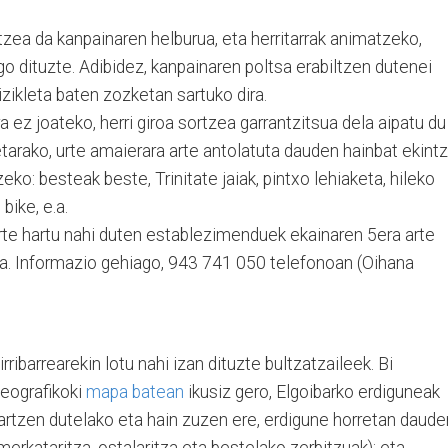
atzea da kanpainaren helburua, eta herritarrak animatzeko,
o dituzte. Adibidez, kanpainaren poltsa erabiltzen dutenei
izikleta baten zozketan sartuko dira.
ez joateko, herri giroa sortzea garrantzitsua dela aipatu du
etarako, urte amaierara arte antolatuta dauden hainbat ekint
eko: besteak beste, Trinitate jaiak, pintxo lehiaketa, hileko
 bike, e.a.
te hartu nahi duten establezimenduek ekainaren 5era arte
. Informazio gehiago, 943 741 050 telefonoan (Oihana
ibarrearekin lotu nahi izan dituzte bultzatzaileek. Bi
Geografikoki
mapa batean
ikusiz gero, Elgoibarko erdiguneak
hartzen dutelako eta hain zuzen ere, erdigune horretan daude
merkataritza, ostalaritza eta bestelako zerbitzuak); eta