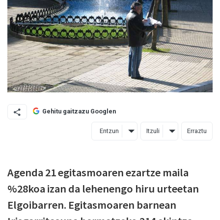
Gehitu gaitzazu Googlen
Entzun
Itzuli
Erraztu
Agenda 21 egitasmoaren ezartze maila
%28koa izan da lehenengo hiru urteetan
Elgoibarren. Egitasmoaren barnean