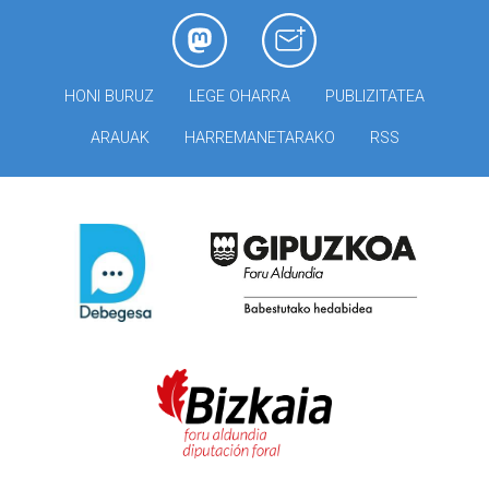
HONI BURUZ
LEGE OHARRA
PUBLIZITATEA
ARAUAK
HARREMANETARAKO
RSS