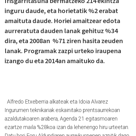
Irisgarritasuna bermatzeko 214 ekintza
inguru daude, eta horietatik %2 erabat
amaituta daude. Horiei amaitzear edota
aurreratuta dauden lanak gehituz %34
dira, eta 2008an %71 ziren hasita zeuden
lanak. Programak zazpi urteko iraupena
izango du eta 2014an amaituko da.
Alfredo Etxeberria alkateak eta Idoia Alvarez
Ingurumen teknikariak eskainitako prentsaurrekoan
azaldutakoaren arabera, Agenda 21 egitasmoaren
ezartze maila %28koa izan da lehenengo hiru urteetan.
Datu hori Foru Aldundiaren aurreikuspenen azpitik dago,