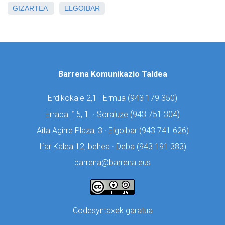
GIZARTEA
ELGOIBAR
Barrena Komunikazio Taldea
Erdikokale 2,1 · Ermua (
943 179 350)
Errabal 15, 1. · Soraluze (
943 751 304)
Aita Agirre Plaza, 3 · Elgoibar (
943 741 626)
Ifar Kalea 12, behea · Deba (
943 191 383)
barrena@barrena.eus
Codesyntaxek garatua