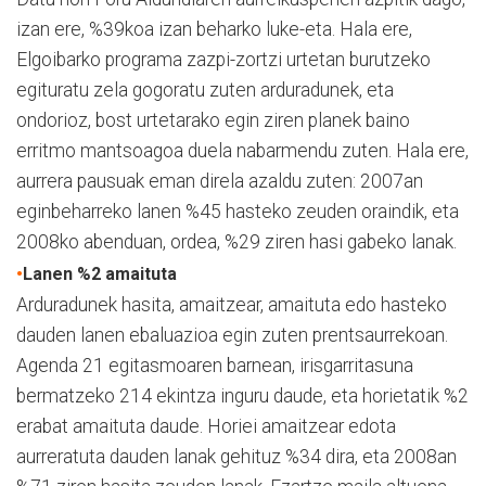
izan ere, %39koa izan beharko luke-eta. Hala ere,
Elgoibarko programa zazpi-zortzi urtetan burutzeko
egituratu zela gogoratu zuten arduradunek, eta
ondorioz, bost urtetarako egin ziren planek baino
erritmo mantsoagoa duela nabarmendu zuten. Hala ere,
aurrera pausuak eman direla azaldu zuten: 2007an
eginbeharreko lanen %45 hasteko zeuden oraindik, eta
2008ko abenduan, ordea, %29 ziren hasi gabeko lanak.
•
Lanen %2 amaituta
Arduradunek hasita, amaitzear, amaituta edo hasteko
dauden lanen ebaluazioa egin zuten prentsaurrekoan.
Agenda 21 egitasmoaren barnean, irisgarritasuna
bermatzeko 214 ekintza inguru daude, eta horietatik %2
erabat amaituta daude. Horiei amaitzear edota
aurreratuta dauden lanak gehituz %34 dira, eta 2008an