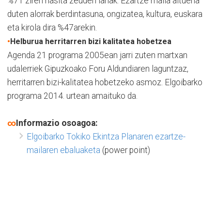
%71 ziren hasita zeuden lanak. Ezartze maila altuena
duten alorrak berdintasuna, ongizatea, kultura, euskara
eta kirola dira %47arekin.
•
Helburua herritarren bizi kalitatea hobetzea
Agenda 21 programa 2005ean jarri zuten martxan
udalerriek Gipuzkoako Foru Aldundiaren laguntzaz,
herritarren bizi-kalitatea hobetzeko asmoz. Elgoibarko
programa 2014. urtean amaituko da.
∞
Informazio osoagoa:
Elgoibarko Tokiko Ekintza Planaren ezartze-
mailaren ebaluaketa
(power point)