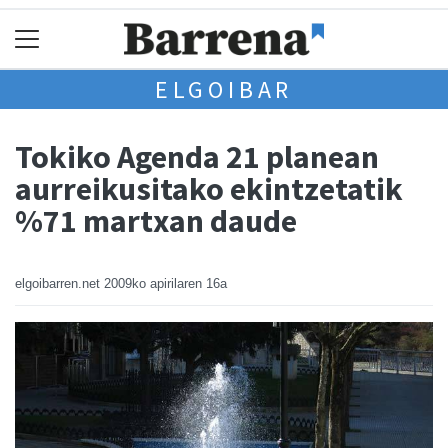
ELGOIBAR
Tokiko Agenda 21 planean
aurreikusitako ekintzetatik
%71 martxan daude
elgoibarren.net
2009ko apirilaren 16a