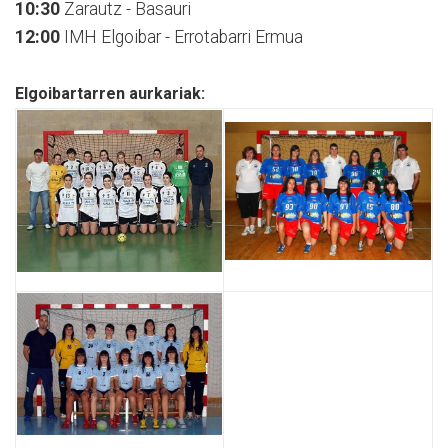
10:30
Zarautz - Basauri
12:00
IMH Elgoibar - Errotabarri Ermua
Elgoibartarren aurkariak: