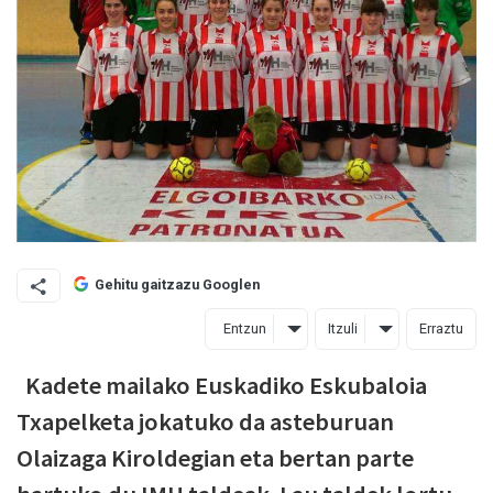
Gehitu gaitzazu Googlen
Entzun
Itzuli
Erraztu
Kadete mailako Euskadiko Eskubaloia
Txapelketa jokatuko da asteburuan
Olaizaga Kiroldegian eta bertan parte