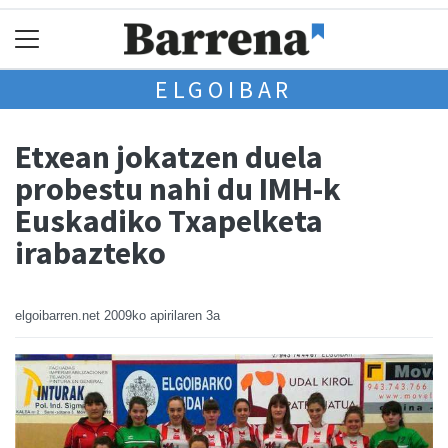
ELGOIBAR
Etxean jokatzen duela
probestu nahi du IMH-k
Euskadiko Txapelketa
irabazteko
elgoibarren.net
2009ko apirilaren 3a