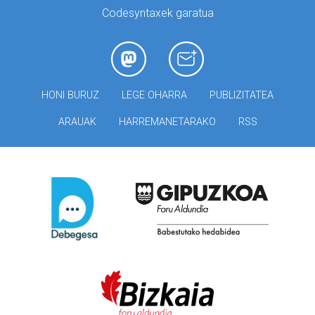
Codesyntaxek garatua
HONI BURUZ
LEGE OHARRA
PUBLIZITATEA
ARAUAK
HARREMANETARAKO
RSS