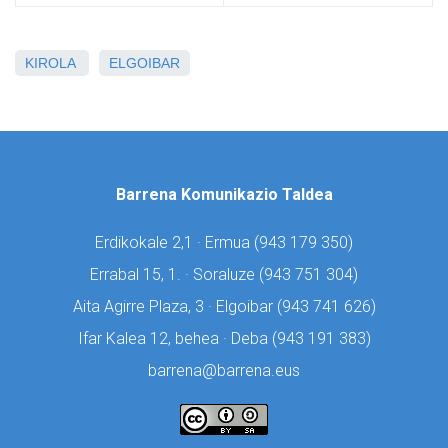
KIROLA
ELGOIBAR
Barrena Komunikazio Taldea
Erdikokale 2,1 · Ermua (
943 179 350)
Errabal 15, 1. · Soraluze (
943 751 304)
Aita Agirre Plaza, 3 · Elgoibar (
943 741 626)
Ifar Kalea 12, behea · Deba (
943 191 383)
barrena@barrena.eus