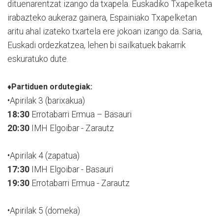
dituenarentzat izango da txapela. Euskadiko Txapelketa
irabazteko aukeraz gainera, Espainiako Txapelketan
aritu ahal izateko txartela ere jokoan izango da. Saria,
Euskadi ordezkatzea, lehen bi sailkatuek bakarrik
eskuratuko dute.
♦Partiduen ordutegiak:
•Apirilak 3 (barixakua)
18:30
Errotabarri Ermua – Basauri
20:30
IMH Elgoibar - Zarautz
•Apirilak 4 (zapatua)
17:30
IMH Elgoibar - Basauri
19:30
Errotabarri Ermua - Zarautz
•Apirilak 5 (domeka)