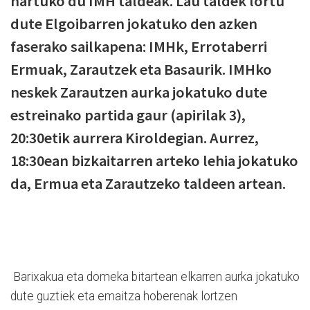
hartuko du IMH taldeak. Lau taldek lortu
dute Elgoibarren jokatuko den azken
faserako sailkapena: IMHk, Errotaberri
Ermuak, Zarautzek eta Basaurik. IMHko
neskek Zarautzen aurka jokatuko dute
estreinako partida gaur (apirilak 3),
20:30etik aurrera Kiroldegian. Aurrez,
18:30ean bizkaitarren arteko lehia jokatuko
da, Ermua eta Zarautzeko taldeen artean.
Barixakua eta domeka bitartean elkarren aurka jokatuko
dute guztiek eta emaitza hoberenak lortzen