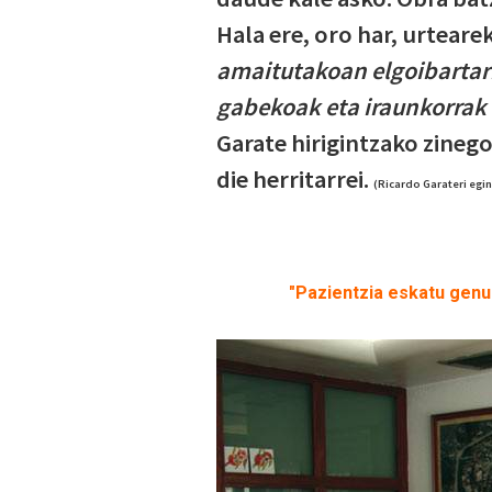
Hala ere, oro har, urteare
amaitutakoan elgoibartarre
gabekoak eta iraunkorrak 
Garate hirigintzako zinego
die herritarrei.
(Ricardo Garateri egi
"Pazientzia eskatu genu