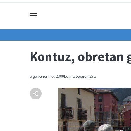
Kontuz, obretan 
elgoibarren.net
2009ko martxoaren 27a