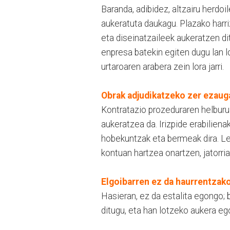
Baranda, adibidez, altzairu herdoi
aukeratuta daukagu. Plazako harrizk
eta diseinatzaileek aukeratzen di
enpresa batekin egiten dugu lan 
urtaroaren arabera zein lora jarri.
Obrak adjudikatzeko zer ezaug
Kontratazio prozeduraren helbu
aukeratzea da. Irizpide erabilien
hobekuntzak eta bermeak dira. Leg
kontuan hartzea onartzen, jatorria
Elgoibarren ez da haurrentzako
Hasieran, ez da estalita egongo; b
ditugu, eta han lotzeko aukera eg