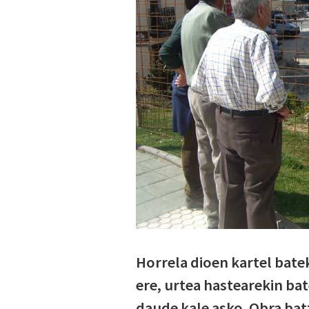
Horrela dioen kartel batek
ere, urtea hastearekin bat
daude kale asko. Obra bat