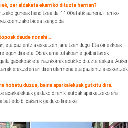
tiek, zer aldaketa ekarriko dituzte herrian?
zako guneak handitzea da. 11:00etatik aurrera, Herriko
inezkoentzako bidea izango da.
oztopoak daude nonahi…
n, eta pazientzia eskatzen jarraitzen dugu. Eta oinezkoak
 ere egon dira eta. Obrak amaitutakoan elgoibartarrek
bilgailu gabekoak eta iraunkorrak edukiko dituzte eskura. Auker
tarrak erakusten ari diren ulermena eta pazientzia eskertzek
a hobetu duzue, baina aparkalekuak gutxitu dira.
e aparkalekuak galduko direnik: autoak aparkatzeko era
a bat edo bi bakarrik galduko lirateke.