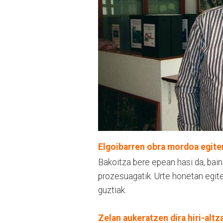
Elgoibarren obra mordoa egiten
Bakoitza bere epean hasi da, bain
prozesuagatik. Urte honetan egite
guztiak.
Zelan aukeratzen dira hiri-altz