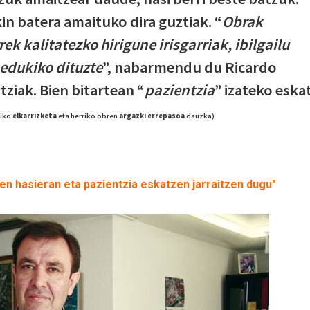
kin batera amaituko dira guztiak. “
Obrak
k kalitatezko hirigune irisgarriak, ibilgailu
edukiko dituzte
”, nabarmendu du Ricardo
tziak. Bien bitartean “
pazientzia
” izateko eska
niko
elkarrizketa
eta herriko obren
argazki errepasoa
dauzka)
en hasieran eta pazientzia eskatzen jarraitzen dugu"