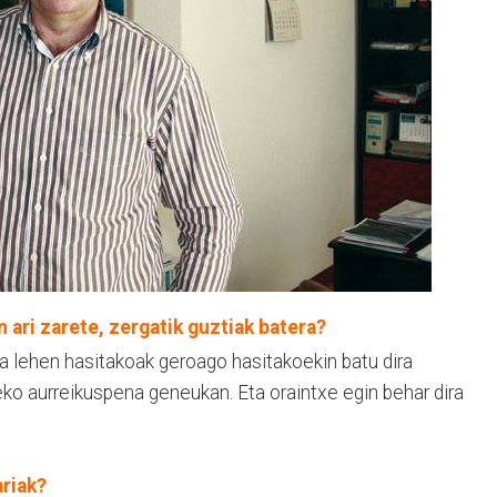
 ari zarete, zergatik guztiak batera?
a lehen hasitakoak geroago hasitakoekin batu dira
ko aurreikuspena geneukan. Eta oraintxe egin behar dira
ariak?