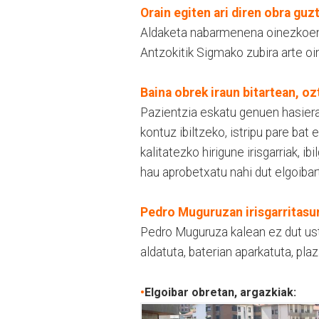
Orain egiten ari diren obra guz
Aldaketa nabarmenena oinezkoent
Antzokitik Sigmako zubira arte o
Baina obrek iraun bitartean, 
Pazientzia eskatu genuen hasiera
kontuz ibiltzeko, istripu pare bat
kalitatezko hirigune irisgarriak, i
hau aprobetxatu nahi dut elgoibar
Pedro Muguruzan irisgarritasun
Pedro Muguruza kalean ez dut ust
aldatuta, baterian aparkatuta, plaz
•
Elgoibar obretan, argazkiak: