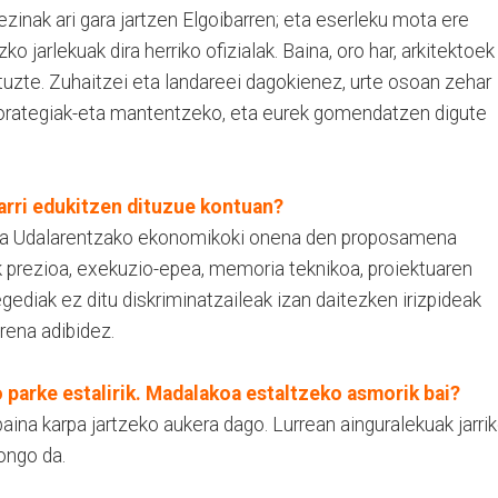
lezinak ari gara jartzen Elgoibarren; eta eserleku mota ere
o jarlekuak dira herriko ofizialak. Baina, oro har, arkitektoek
tuzte. Zuhaitzei eta landareei dagokienez, urte osoan zehar
lorategiak-eta mantentzeko, eta eurek gomendatzen digute
arri edukitzen dituzue kontuan?
rua Udalarentzako ekonomikoki onena den proposamena
ak prezioa, exekuzio-epea, memoria teknikoa, proiektuaren
ediak ez ditu diskriminatzaileak izan daitezken irizpideak
rena adibidez.
 parke estalirik. Madalakoa estaltzeko asmorik bai?
aina karpa jartzeko aukera dago. Lurrean ainguralekuak jarri
ongo da.