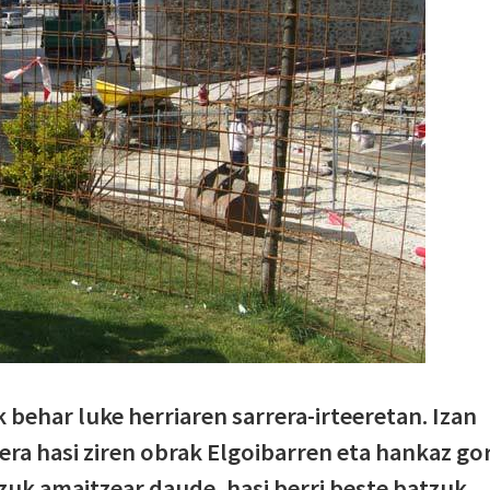
 behar luke herriaren sarrera-irteeretan. Izan
era hasi ziren obrak Elgoibarren eta hankaz go
zuk amaitzear daude, hasi berri beste batzuk.