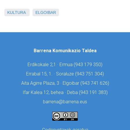
KULTURA
ELGOIBAR
Barrena Komunikazio Taldea
Erdikokale 2,1 · Ermua (
943 179 350)
Errabal 15, 1. · Soraluze (
943 751 304)
Aita Agirre Plaza, 3 · Elgoibar (
943 741 626)
Ifar Kalea 12, behea · Deba (
943 191 383)
barrena@barrena.eus
Codesyntaxek garatua