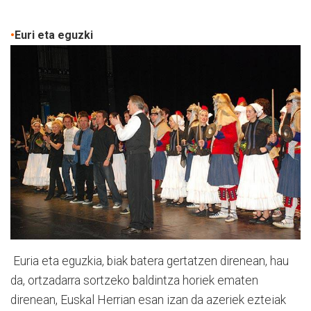
•
Euri eta eguzki
Euria eta eguzkia, biak batera gertatzen direnean, hau
da, ortzadarra sortzeko baldintza horiek ematen
direnean, Euskal Herrian esan izan da azeriek ezteiak