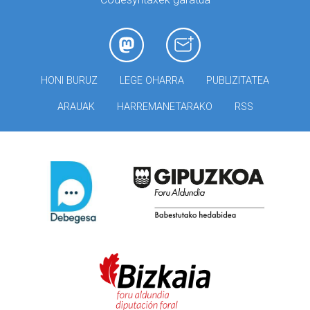
HONI BURUZ
LEGE OHARRA
PUBLIZITATEA
ARAUAK
HARREMANETARAKO
RSS