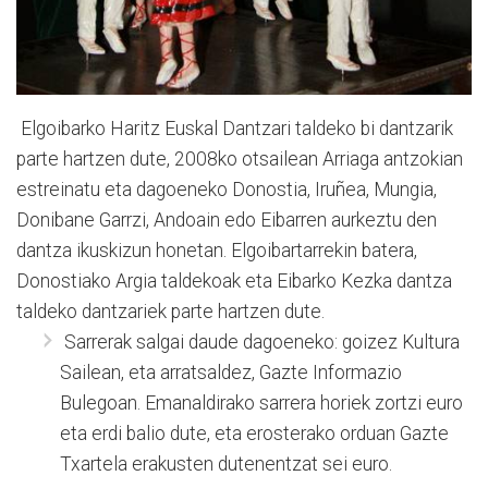
Elgoibarko Haritz Euskal Dantzari taldeko bi dantzarik
parte hartzen dute, 2008ko otsailean Arriaga antzokian
estreinatu eta dagoeneko Donostia, Iruñea, Mungia,
Donibane Garrzi, Andoain edo Eibarren aurkeztu den
dantza ikuskizun honetan. Elgoibartarrekin batera,
Donostiako Argia taldekoak eta Eibarko Kezka dantza
taldeko dantzariek parte hartzen dute.
Sarrerak salgai daude dagoeneko: goizez Kultura
Sailean, eta arratsaldez, Gazte Informazio
Bulegoan. Emanaldirako sarrera horiek zortzi euro
eta erdi balio dute, eta erosterako orduan Gazte
Txartela erakusten dutenentzat sei euro.