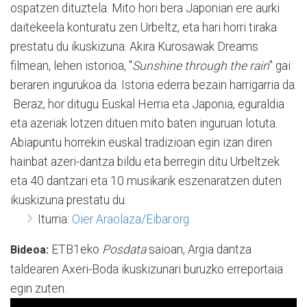
ospatzen dituztela. Mito hori bera Japonian ere aurki
daitekeela konturatu zen Urbeltz, eta hari horri tiraka
prestatu du ikuskizuna. Akira Kurosawak Dreams
filmean, lehen istorioa, "
Sunshine through the rain
" gai
beraren ingurukoa da. Istoria ederra bezain harrigarria da.
Beraz, hor ditugu Euskal Herria eta Japonia, eguraldia
eta azeriak lotzen dituen mito baten inguruan lotuta.
Abiapuntu horrekin euskal tradizioan egin izan diren
hainbat azeri-dantza bildu eta berregin ditu Urbeltzek
eta 40 dantzari eta 10 musikarik eszenaratzen duten
ikuskizuna prestatu du.
Iturria:
Oier Araolaza/Eibar.org
ETB1eko
Posdata
saioan, Argia dantza
Bideoa:
taldearen Axeri-Boda ikuskizunari buruzko erreportaia
egin zuten.