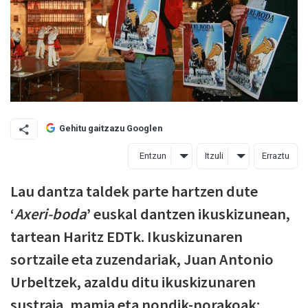
Gehitu gaitzazu Googlen
Entzun
Itzuli
Erraztu
Lau dantza taldek parte hartzen dute
‘
Axeri-boda
’ euskal dantzen ikuskizunean,
tartean Haritz EDTk. Ikuskizunaren
sortzaile eta zuzendariak, Juan Antonio
Urbeltzek, azaldu ditu ikuskizunaren
sustraia, mamia eta nondik-norakoak: