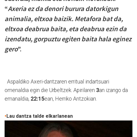
“
Axeria ez da denori burura datorkigun
animalia, eltxoa baizik. Metafora bat da,
eltxoa deabrua baita, eta deabrua ezin da
izendatu, gorpuztu egiten baita hala eginez
gero
”.
Aspaldiko Axeri-dantzaren erritual indartsuari
omenaldia egin die Urbeltzek. Apirilaren
3
an izango da
emanaldia,
22:15
ean, Herriko Antzokian.
•
Lau dantza talde elkarlanean