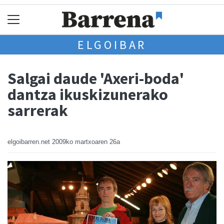
ELGOIBAR
Salgai daude 'Axeri-boda'
dantza ikuskizunerako
sarrerak
elgoibarren.net
2009ko martxoaren 26a