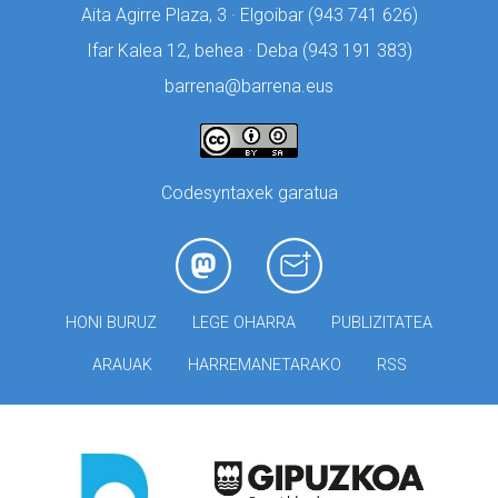
Aita Agirre Plaza, 3 · Elgoibar (
943 741 626)
Ifar Kalea 12, behea · Deba (
943 191 383)
barrena@barrena.eus
Codesyntaxek garatua
HONI BURUZ
LEGE OHARRA
PUBLIZITATEA
ARAUAK
HARREMANETARAKO
RSS