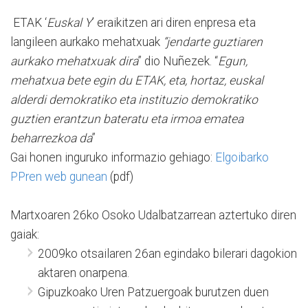
ETAK ‘
Euskal Y
’ eraikitzen ari diren enpresa eta
langileen aurkako mehatxuak
“jendarte guztiaren
aurkako mehatxuak dira
” dio Nuñezek. “
Egun,
mehatxua bete egin du ETAK, eta, hortaz, euskal
alderdi demokratiko eta instituzio demokratiko
guztien erantzun bateratu eta irmoa ematea
beharrezkoa da
”
Gai honen inguruko informazio gehiago:
Elgoibarko
PPren web gunean
(pdf)
Martxoaren 26ko Osoko Udalbatzarrean aztertuko diren
gaiak:
2009ko otsailaren 26an egindako bilerari dagokion
aktaren onarpena.
Gipuzkoako Uren Patzuergoak burutzen duen