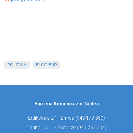
POLITIKA
ELGOIBAR
Barrena Komunikazio Taldea
Erdikokale 2,1 · Ermua (
943 179 350)
Errabal 15, 1. · Soraluze (
943 751 304)