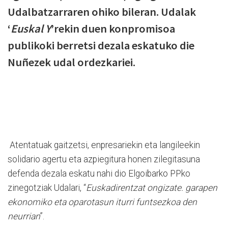
Udalbatzarraren ohiko bileran. Udalak
‘
Euskal Y
’rekin duen konpromisoa
publikoki berretsi dezala eskatuko die
Nuñezek udal ordezkariei.
Atentatuak gaitzetsi, enpresariekin eta langileekin
solidario agertu eta azpiegitura honen zilegitasuna
defenda dezala eskatu nahi dio Elgoibarko PPko
zinegotziak Udalari, “
Euskadirentzat ongizate. garapen
ekonomiko eta oparotasun iturri funtsezkoa den
neurrian
”.