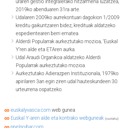
uraren gestio integralerako hitzarmena luzatzea,
2019ko abenduaren 31ra arte.
Udalaren 2009ko aurrekontuari dagokion 1/2009
kreditu gaikuntzaren bidez, kredituak aldatzeko
espedientearen berri ematea.
Alderdi Popularrak aurkeztutako mozioa, ‘Euskal
Y’ren alde eta ETAren aurka.
Udal Araudi Organikoa aldatzeko Alderdi
Popularrak aurkeztutako mozioa.
Aurkeztutako Adierazpen Instituzionala, 1979ko
apirilaren 3an egin ziren udal hauteskundeen 30.
urteurrena ospatzeko.
∞
euskalyvasca.com
web gunea
∞
Euskal Y-aren alde eta kontrako webguneak
(sustatu)
∞
ppelgoibar.com