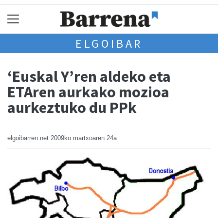
ELGOIBAR
‘Euskal Y’ren aldeko eta
ETAren aurkako mozioa
aurkeztuko du PPk
elgoibarren.net
2009ko martxoaren 24a