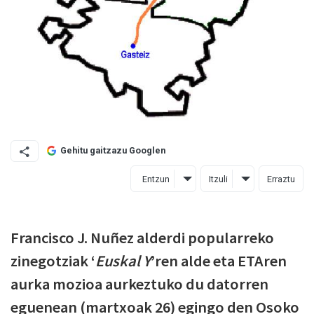
Gehitu gaitzazu Googlen
Entzun
Itzuli
Erraztu
Francisco J. Nuñez alderdi popularreko
zinegotziak ‘
Euskal Y
’ren alde eta ETAren
aurka mozioa aurkeztuko du datorren
eguenean (martxoak 26) egingo den Osoko