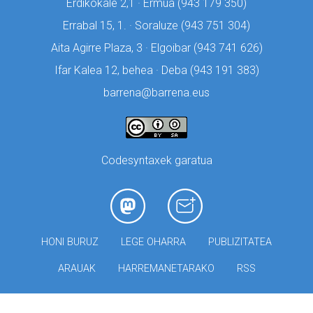
Erdikokale 2,1 · Ermua (
943 179 350)
Errabal 15, 1. · Soraluze (
943 751 304)
Aita Agirre Plaza, 3 · Elgoibar (
943 741 626)
Ifar Kalea 12, behea · Deba (
943 191 383)
barrena@barrena.eus
Codesyntaxek garatua
HONI BURUZ
LEGE OHARRA
PUBLIZITATEA
ARAUAK
HARREMANETARAKO
RSS