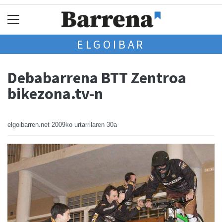
ELGOIBAR
Debabarrena BTT Zentroa
bikezona.tv-n
elgoibarren.net
2009ko urtarrilaren 30a