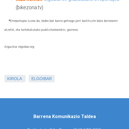
(bikezona.tv)
*
Erreportajea luzea da, bideo bat baino gehiago jarri baitituzte bata bestearen
atzetik, eta tartekatutako publizitatearekin, gainera.
Argazkia: elgoibar.org
KIROLA
ELGOIBAR
Barrena Komunikazio Taldea