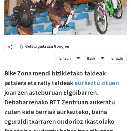
Gehitu gaitzazu Googlen
Entzun
Itzuli
Erraztu
Bike Zona mendi bizikletako taldeak
jaitsiera eta rally taldeak
aurkeztu zituen
joan zen asteburuan Elgoibarren.
Debabarrenako BTT Zentruan aukeratu
zuten kide berriak aurkezteko, baina
eguraldi txarraren ondorioz Ikastolako