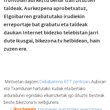
frontoian aurkeztu behar izan zituzten
taldeak. Aurkezpena aprobetxatuz,
Elgoibarren grabatutako irudiekin
erreportaje bat grabatu eta taldeak
daukan Internet bidezko telebistan jarri
dute ikusgai, bikezona.tv helbidean, hain
zuzen ere.
Mintxetan dagoen
Debabarrena BTT zentroan
, Aubixan
eta Txarridunan hartutako irudiak eta bertako
arduradunei egindako elkarrizketak igo dituzte, besteak
beste, bikezona.tv webgunera.
Ikus hemen
:
Elgoibarren grabatutako erreportajea