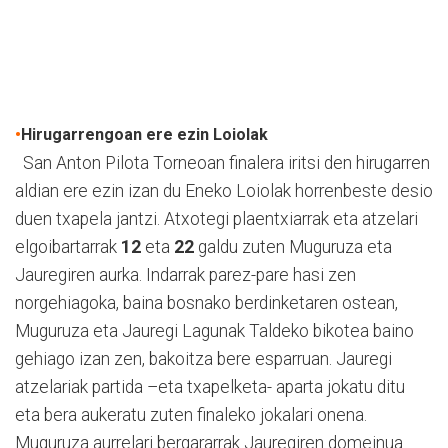
•
Hirugarrengoan ere ezin Loiolak
San Anton Pilota Torneoan finalera iritsi den hirugarren
aldian ere ezin izan du Eneko Loiolak horrenbeste desio
duen txapela jantzi. Atxotegi plaentxiarrak eta atzelari
elgoibartarrak
12
eta
22
galdu zuten Muguruza eta
Jauregiren aurka. Indarrak parez-pare hasi zen
norgehiagoka, baina bosnako berdinketaren ostean,
Muguruza eta Jauregi Lagunak Taldeko bikotea baino
gehiago izan zen, bakoitza bere esparruan. Jauregi
atzelariak partida –eta txapelketa- aparta jokatu ditu
eta bera aukeratu zuten finaleko jokalari onena.
Muguruza aurrelari bergararrak Jauregiren domeinua