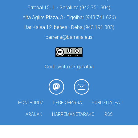
Errabal 15, 1. · Soraluze (
943 751 304)
Aita Agirre Plaza, 3 · Elgoibar (
943 741 626)
Ifar Kalea 12, behea · Deba (
943 191 383)
barrena@barrena.eus
Codesyntaxek garatua
HONI BURUZ
LEGE OHARRA
PUBLIZITATEA
ARAUAK
HARREMANETARAKO
RSS