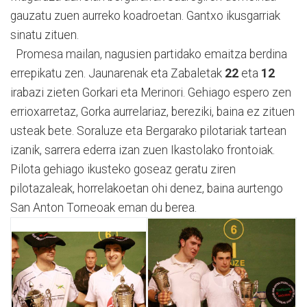
gauzatu zuen aurreko koadroetan. Gantxo ikusgarriak
sinatu zituen.
Promesa mailan, nagusien partidako emaitza berdina
errepikatu zen. Jaunarenak eta Zabaletak
22
eta
12
irabazi zieten Gorkari eta Merinori. Gehiago espero zen
errioxarretaz, Gorka aurrelariaz, bereziki, baina ez zituen
usteak bete. Soraluze eta Bergarako pilotariak tartean
izanik, sarrera ederra izan zuen Ikastolako frontoiak.
Pilota gehiago ikusteko goseaz geratu ziren
pilotazaleak, horrelakoetan ohi denez, baina aurtengo
San Anton Torneoak eman du berea.