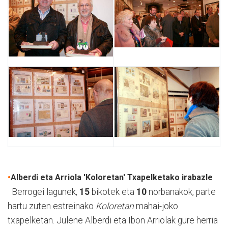
•
Alberdi eta Arriola 'Koloretan' Txapelketako irabazle
Berrogei lagunek,
15
bikotek eta
10
norbanakok, parte
hartu zuten estreinako
Koloretan
mahai-joko
txapelketan. Julene Alberdi eta Ibon Arriolak gure herria