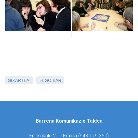
GIZARTEA
ELGOIBAR
Barrena Komunikazio Taldea
Erdikokale 2,1 · Ermua (
943 179 350)