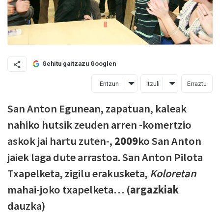
Gehitu gaitzazu Googlen
Entzun
Itzuli
Erraztu
San Anton Egunean, zapatuan, kaleak
nahiko hutsik zeuden arren -komertzio
askok jai hartu zuten-,
2009
ko San Anton
jaiek laga dute arrastoa. San Anton Pilota
Txapelketa, zigilu erakusketa,
Koloretan
mahai-joko txapelketa… (
argazkiak
dauzka)