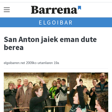
ELGOIBAR
San Anton jaiek eman dute
berea
elgoibarren.net
2009ko urtarrilaren 19a