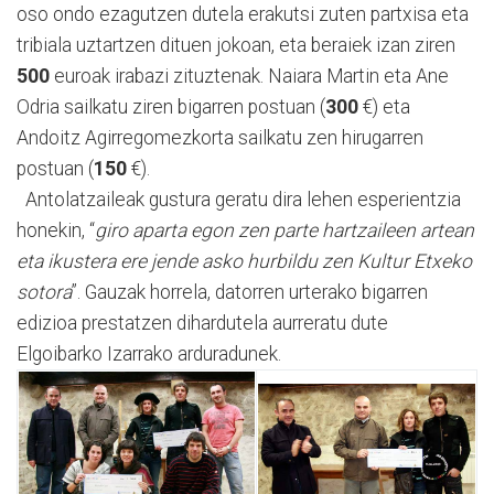
oso ondo ezagutzen dutela erakutsi zuten partxisa eta
tribiala uztartzen dituen jokoan, eta beraiek izan ziren
500
euroak irabazi zituztenak. Naiara Martin eta Ane
Odria sailkatu ziren bigarren postuan (
300
€) eta
Andoitz Agirregomezkorta sailkatu zen hirugarren
postuan (
150
€).
Antolatzaileak gustura geratu dira lehen esperientzia
honekin, “
giro aparta egon zen parte hartzaileen artean
eta ikustera ere jende asko hurbildu zen Kultur Etxeko
sotora
”. Gauzak horrela, datorren urterako bigarren
edizioa prestatzen dihardutela aurreratu dute
Elgoibarko Izarrako arduradunek.