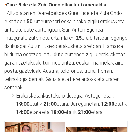
•
Gure Bide eta Zubi Ondo elkarteei omenaldia
Altzolatarren Dorretxekoek Gure Bide eta Zubi Ondo
elkarteen
50
. urteurrenari eskainitako zigilu erakusketa
antolatu dute aurtengoan. San Anton Egunean
inauguratu zuten eta urtarrilaren
25
era bitartean egongo
da ikusgai Kultur Etxeko erakusketa aretoan. Hamaika
bilduma osatzea lortu dute aurtengo zigilu erakusketan,
gai anitzetakoak: txirrindularitza, euskal marinelak, aire
posta, gazteluak, Austria, telefonoa, trena, Ferrari,
teknologia berriak, Galizia eta bere ardoak eta uraren
semeak.
Erakusketa ikusteko ordutegia: Astegunetan,
19:00
etatik
21:00
etara. Jai egunetan,
12:00
etatik
14:00
etara eta
18:00
etatik
21:00
etara.