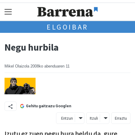
ELGOIBAR
Negu hurbila
Mikel Olaizola
2008ko abenduaren 11
Gehitu gaitzazu Googlen
Entzun
Itzuli
Erraztu
Izutu ez zuen negu hura heldu da, gure