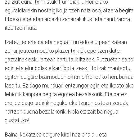
zaizkit euria, tximistak, trumoiak … Horrelako
eguraldiarekin nostalgiko jartzen naiz oso, atzera begira.
Etxeko epeletan argazki zaharrak ikusi eta haurtzarora
itzultzen naiz.
Izatez, ederra da eta negua. Euri edo elurpean kalean
zehar joatea moduko plazer txikiek epeltzen dute,
gaztainak esku artean hartuta ibiltzeak. Putzuetan salto
egin eta elur bolak elkarri botatzeak. Hotzak mantsotu
egiten du gure bizimoduen erritmo frenetiko hori, barrua
lasaitu. Ez dago munduari entzungor egin eta ikastolako
lehiotik kanpora begira egotea bezalakorik. Eta batez
ere, ez dago urdinik neguko ekaitzaren ostean zeruak
hartzen duena bezalakorik. Nola ez zait ba negua
gustatuko!
Baina, kexatzea da gure kirol nazionala… eta