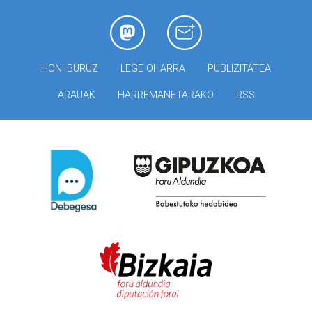
HONI BURUZ
LEGE OHARRA
PUBLIZITATEA
ARAUAK
HARREMANETARAKO
RSS