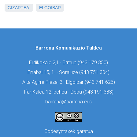
GIZARTEA
ELGOIBAR
Barrena Komunikazio Taldea
Erdikokale 2,1 · Ermua (
943 179 350)
Errabal 15, 1. · Soraluze (
943 751 304)
Aita Agirre Plaza, 3 · Elgoibar (
943 741 626)
Ifar Kalea 12, behea · Deba (
943 191 383)
barrena@barrena.eus
Codesyntaxek garatua