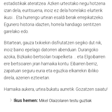
estadistikak ateratzea. Azken urteotako negu hotzena
izan dela, euritsuena, inoiz ez dela horrelako elurterik
ikusi… Eta hurrengo urtean esaldi berak errepikatzeko.
Egunero historia idazten, horrela handiago sentitzen
garelako edo.
Bitartean, gauza txikiekin disfrutatzen segiko dut nik,
inoiz baino epelago datorren abenduan. Durangoko
azoka, Bizkaiko bertsolari txapelketa … eta Elgoibarren
ere bertsoaren jiran hamaika kontu. Eibarren berriz,
zapatuan seguru euria eta eguzkia elkarrekin ibiliko
direla, azerien ezteietan.
Hamaika aukera, urtea bukatu aurretik. Gozatzen saiatu!
Ikus hemen:
Mikel Olaizolaren testu guztiak