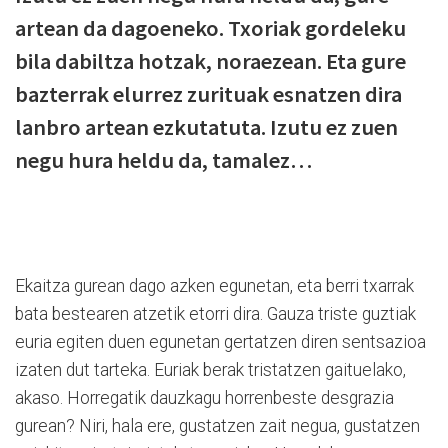
artean da dagoeneko. Txoriak gordeleku
bila dabiltza hotzak, noraezean. Eta gure
bazterrak elurrez zurituak esnatzen dira
lanbro artean ezkutatuta. Izutu ez zuen
negu hura heldu da, tamalez…
Ekaitza gurean dago azken egunetan, eta berri txarrak
bata bestearen atzetik etorri dira. Gauza triste guztiak
euria egiten duen egunetan gertatzen diren sentsazioa
izaten dut tarteka. Euriak berak tristatzen gaituelako,
akaso. Horregatik dauzkagu horrenbeste desgrazia
gurean? Niri, hala ere, gustatzen zait negua, gustatzen