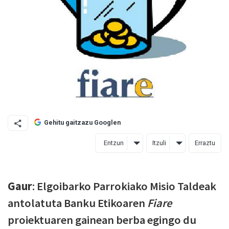
Gehitu gaitzazu Googlen
Entzun
Itzuli
Erraztu
Gaur
: Elgoibarko Parrokiako Misio Taldeak
antolatuta Banku Etikoaren
Fiare
proiektuaren gainean berba egingo du