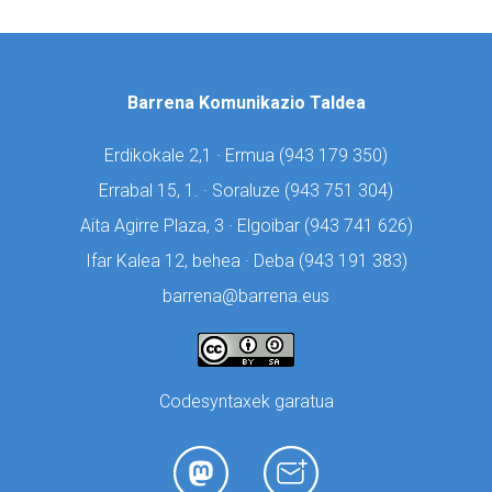
Barrena Komunikazio Taldea
Erdikokale 2,1 · Ermua (
943 179 350)
Errabal 15, 1. · Soraluze (
943 751 304)
Aita Agirre Plaza, 3 · Elgoibar (
943 741 626)
Ifar Kalea 12, behea · Deba (
943 191 383)
barrena@barrena.eus
Codesyntaxek garatua