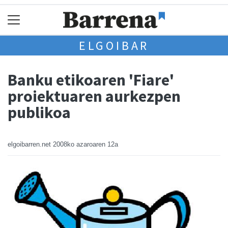
ELGOIBAR
Banku etikoaren 'Fiare'
proiektuaren aurkezpen
publikoa
elgoibarren.net
2008ko azaroaren 12a