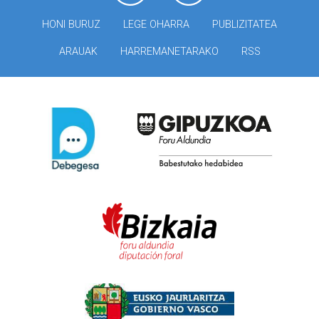
HONI BURUZ
LEGE OHARRA
PUBLIZITATEA
ARAUAK
HARREMANETARAKO
RSS