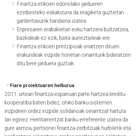
Finantza etikoen edonolako jardueren
ezinbesteko eskakizuna da eragiketa guztietan
gardentasunik handiena izatea.
Enpresaren erabakietan esku hartzera bultzatzea,
bazkideak ez ezik, baita aurreztaileak ere.
Finantza etikoen printzipioak onartzen dituen
erakundeak irizpide horietan oinarriturik bideratzen
ditu bere jarduera guztiak.
•
Fiare proiektuaren helburua
2011. urtean finantza-esparruan parte hartzea kreditu-
kooperatiba baten bidez, ohiko banku-sistemen
irizpideen ordez irizpide solidarioak oinarritzat hartuta
lan eginez. Herritarrentzat banku erreferente izatea da
gure asmoa, pertsonei finantza-zerbitzuak hurbiletik eta