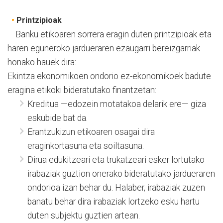
•
Printzipioak
Banku etikoaren sorrera eragin duten printzipioak eta
haren eguneroko jardueraren ezaugarri bereizgarriak
honako hauek dira:
Ekintza ekonomikoen ondorio ez-ekonomikoek badute
eragina etikoki bideratutako finantzetan:
Kreditua —edozein motatakoa delarik ere— giza
eskubide bat da.
Erantzukizun etikoaren osagai dira
eraginkortasuna eta soiltasuna.
Dirua edukitzeari eta trukatzeari esker lortutako
irabaziak guztion onerako bideratutako jardueraren
ondorioa izan behar du. Halaber, irabaziak zuzen
banatu behar dira irabaziak lortzeko esku hartu
duten subjektu guztien artean.