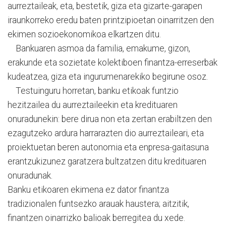
aurreztaileak, eta, bestetik, giza eta gizarte-garapen
iraunkorreko eredu baten printzipioetan oinarritzen den
ekimen sozioekonomikoa elkartzen ditu.
Bankuaren asmoa da familia, emakume, gizon,
erakunde eta sozietate kolektiboen finantza-erreserbak
kudeatzea, giza eta ingurumenarekiko begirune osoz.
Testuinguru horretan, banku etikoak funtzio
hezitzailea du aurreztaileekin eta kredituaren
onuradunekin: bere dirua non eta zertan erabiltzen den
ezagutzeko ardura harrarazten dio aurreztaileari, eta
proiektuetan beren autonomia eta enpresa-gaitasuna
erantzukizunez garatzera bultzatzen ditu kredituaren
onuradunak.
Banku etikoaren ekimena ez dator finantza
tradizionalen funtsezko arauak haustera; aitzitik,
finantzen oinarrizko balioak berregitea du xede.