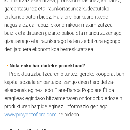
konfiantzaz eskaintzea, profesionaltasunez, kalitatez,
gardentasunez eta iraunkortasunez kudeatutako
erakunde baten bidez. Hala ere, bankuaren xede
nagusia ez da irabazi ekonomikoak maximizatzea,
baizik eta diruaren gizarte-balioa eta mundu zuzenago,
gizatiarrago eta iraunkorrago baten zerbitzura egongo
den jarduera ekonomikoa berreskuratzea.
•
Nola esku har daiteke proiektuan?
Proiektua zabaltzearen bitartez, geroko kooperatiban
kapital sozialaren partaide izango diren harpidetza-
ekarpenak eginez, edo Fiare-Banca Popolare Ética
eragileak egindako hitzarmenaren ondoriozko edozein
produkturen harpide eginez. Informazio gehiago
www.proyectofiare.com
helbidean.