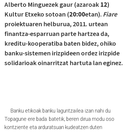
Alberto Minguezek gaur (azaroak
12
)
Kultur Etxeko sotoan (
20:00
etan).
Fiare
proiektuaren helburua, 2011. urtean
finantza-esparruan parte hartzea da,
kreditu-kooperatiba baten bidez, ohiko
banku-sistemen irizpideen ordez irizpide
solidarioak oinarritzat hartuta lan eginez.
Banku etikoak banku laguntzailea izan nahi du.
Topagune ere bada: batetik, beren dirua modu oso
kontziente eta arduratsuan kudeatzen duten