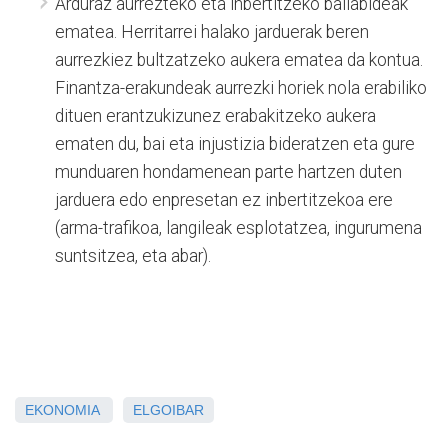
Arduraz aurrezteko eta inbertitzeko baliabideak
ematea. Herritarrei halako jarduerak beren
aurrezkiez bultzatzeko aukera ematea da kontua.
Finantza-erakundeak aurrezki horiek nola erabiliko
dituen erantzukizunez erabakitzeko aukera
ematen du, bai eta injustizia bideratzen eta gure
munduaren hondamenean parte hartzen duten
jarduera edo enpresetan ez inbertitzekoa ere
(arma-trafikoa, langileak esplotatzea, ingurumena
suntsitzea, eta abar).
EKONOMIA
ELGOIBAR