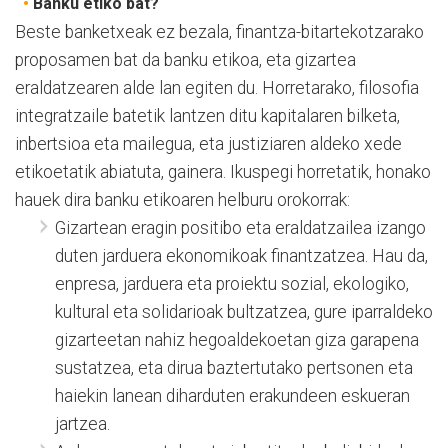
•
Banku etiko bat?
Beste banketxeak ez bezala, finantza-bitartekotzarako
proposamen bat da banku etikoa, eta gizartea
eraldatzearen alde lan egiten du. Horretarako, filosofia
integratzaile batetik lantzen ditu kapitalaren bilketa,
inbertsioa eta mailegua, eta justiziaren aldeko xede
etikoetatik abiatuta, gainera. Ikuspegi horretatik, honako
hauek dira banku etikoaren helburu orokorrak:
Gizartean eragin positibo eta eraldatzailea izango
duten jarduera ekonomikoak finantzatzea. Hau da,
enpresa, jarduera eta proiektu sozial, ekologiko,
kultural eta solidarioak bultzatzea, gure iparraldeko
gizarteetan nahiz hegoaldekoetan giza garapena
sustatzea, eta dirua baztertutako pertsonen eta
haiekin lanean diharduten erakundeen eskueran
jartzea.