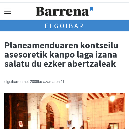
ELGOIBAR
Planeamenduaren kontseilu
asesoretik kanpo laga izana
salatu du ezker abertzaleak
elgoibarren.net
2008ko azaroaren 11