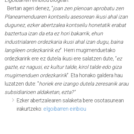
Bertan ageri denez, “
joan zen plenoan aprobatu zen
Planeamenduaren kontseilu asesorean ikusi ahal izan
dugunez, ezker abertzalea kontseilu honetatik erabat
baztertua izan da eta ez hori bakarrik, ehun
industrialaren ordezkaria ikusi ahal izan dugu, baina
langileen ordezkaririk ez
”. Herri mugimenduetako
ordezkaririk ere ez dutela ikusi ere salatzen dute, “
ez
gazte, ez nagusi, ez kultur talde, kirol talde edo giza
mugimenduen ordezkaririk
”. Eta honako galdera hau
luzatzen dute: "
horiek ere izango dutela zeresanik arau
subsidiarioen aldaketan, ezta?"
Ezker abertzalearen salaketa bere osotasunean
irakurtzeko:
elgoibarren einbiou