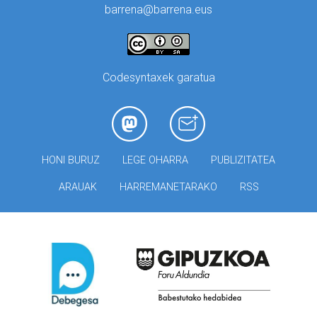
barrena@barrena.eus
Codesyntaxek garatua
HONI BURUZ
LEGE OHARRA
PUBLIZITATEA
ARAUAK
HARREMANETARAKO
RSS