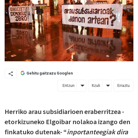
Gehitu gaitzazu Googlen
Entzun
Itzuli
Erraztu
Herriko arau subsidiarioen eraberritzea -
etorkizuneko Elgoibar nolakoa izango den
finkatuko dutenak- “
inportanteegiak dira