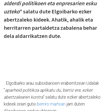
alderdi politikoen eta enpresarien esku
uzteko
” salatu dute Elgoibarko ezker
abertzaleko kideek. Ahatik, ahalik eta
herritarren partaidetza zabalena behar
dela aldarrikatzen dute.
Elgoibarko arau subsidiarioen eraberritzean Udalak
”
aparheid politikoa aplikatu du, berriz ere, ezker
abertzalearen kontra
” salatu dute ezker abertzaleko
kideek orain gutxi
berriro martxan
jarri duten
Elgoibarren einbiou
blogean.