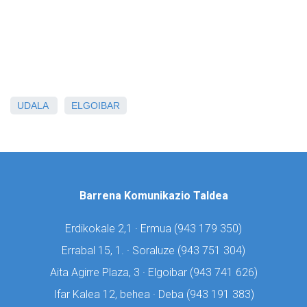
UDALA
ELGOIBAR
Barrena Komunikazio Taldea
Erdikokale 2,1 · Ermua (
943 179 350)
Errabal 15, 1. · Soraluze (
943 751 304)
Aita Agirre Plaza, 3 · Elgoibar (
943 741 626)
Ifar Kalea 12, behea · Deba (
943 191 383)