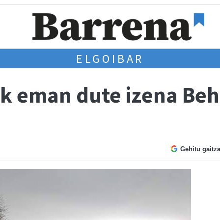
ELGOIBAR
ek eman dute izena Be
Gehitu gaitz