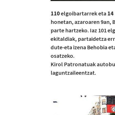
110
elgoibartarrek eta
14
honetan, azaroaren 9an, 
parte hartzeko. Iaz 101 e
ekitaldiak, partaidetza e
dute-eta izena Behobia et
osatzeko.
Kirol Patronatuak autobus
laguntzaileentzat.