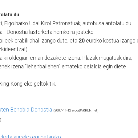
olatu du
i, Elgoibarko Udal Kirol Patronatuak, autobusa antolatu du
- Donostia lasterketa herrikoira joateko.
ileek erabili ahal izango dute, eta
20
euroko kostua izango 
kideentzat).
a kiroldegian eman dezakete izena. Plazak mugatuak dira;
enek izena “lehenbailehen” emateko deialdia egin diete
ing-Kong-eko geltokitik.
zuten Behobia-Donostia
(2007-11-12 elgoiBARREN.net)
)
rketa aurreko egunetarako