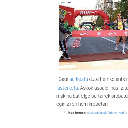
Gaur
aurkeztu
dute herriko antxi
lasterketa
. Askok aspaldi hasi z
makina bat elgoibartarrek probatu
egin ziren herri krosetan.
Ikus hemen:
elgoibartarrak Orioko herri l