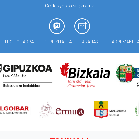
Codesyntaxek garatua
LEGE OHARRA
PUBLIZITATEA
ARAUAK
HARREMANET