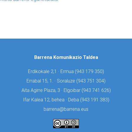
Barrena Komunikazio Taldea
Erdikokale 2,1 · Ermua (
943 179 350)
Errabal 15, 1. · Soraluze (
943 751 304)
Aita Agirre Plaza, 3 · Elgoibar (
943 741 626)
Ifar Kalea 12, behea · Deba (
943 191 383)
barrena@barrena.eus