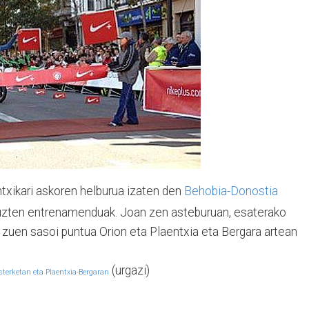
ntxikari askoren helburua izaten den
Behobia-Donostia
ituzten entrenamenduak. Joan zen asteburuan, esaterako
 zuen sasoi puntua Orion eta Plaentxia eta Bergara artean
(urgazi)
asterketan eta Plaentxia-Bergaran