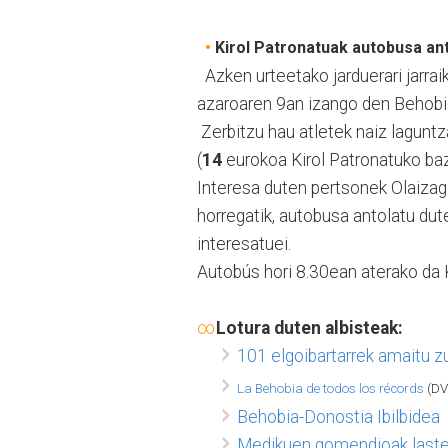
•
Kirol Patronatuak autobusa ant
Azken urteetako jarduerari jarraik
azaroaren 9an izango den Behobia 
Zerbitzu hau atletek naiz laguntza
(
14
eurokoa Kirol Patronatuko baz
Interesa duten pertsonek Olaizag
horregatik, autobusa antolatu dut
interesatuei.
Autobús hori 8.30ean aterako da K
∞
Lotura duten albisteak:
101 elgoibartarrek amaitu 
La Behobia de todos los récords
(DV
Behobia-Donostia Ibilbidea
Medikuen gomendioak laste