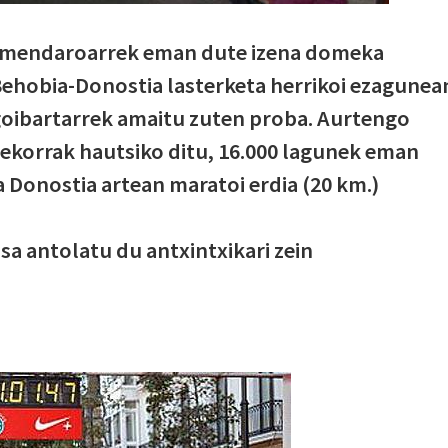
mendaroarrek eman dute izena domeka
Behobia-Donostia lasterketa herrikoi ezagunea
lgoibartarrek amaitu zuten proba. Aurtengo
rrekorrak hautsiko ditu, 16.000 lagunek eman
a Donostia artean maratoi erdia (20 km.)
a antolatu du antxintxikari zein