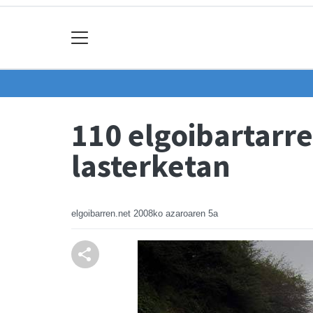
110 elgoibartarr
lasterketan
elgoibarren.net
2008ko azaroaren 5a