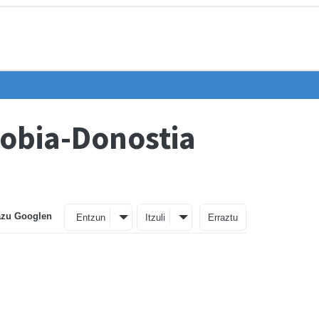
hobia-Donostia
azu Googlen
Entzun
Itzuli
Erraztu