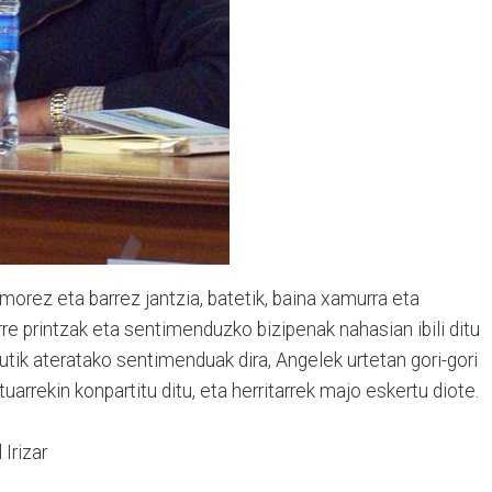
morez eta barrez jantzia, batetik, baina xamurra eta
barre printzak eta sentimenduzko bizipenak nahasian ibili ditu
tik ateratako sentimenduak dira, Angelek urtetan gori-gori
tuarrekin konpartitu ditu, eta herritarrek majo eskertu diote.
Irizar