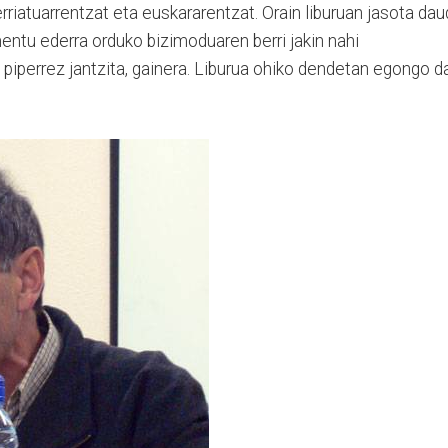
rriatuarrentzat eta euskararentzat. Orain liburuan jasota da
entu ederra orduko bizimoduaren berri jakin nahi
 piperrez jantzita, gainera. Liburua ohiko dendetan egongo d