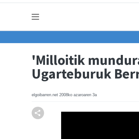
'Milloitik mundur
Ugarteburuk Ber
elgoibarren.net
2008ko azaroaren 3a