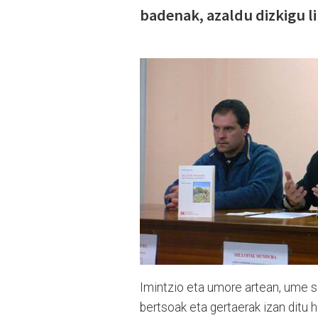
badenak, azaldu dizkigu 
Imintzio eta umore artean, ume sa
bertsoak eta gertaerak izan ditu 