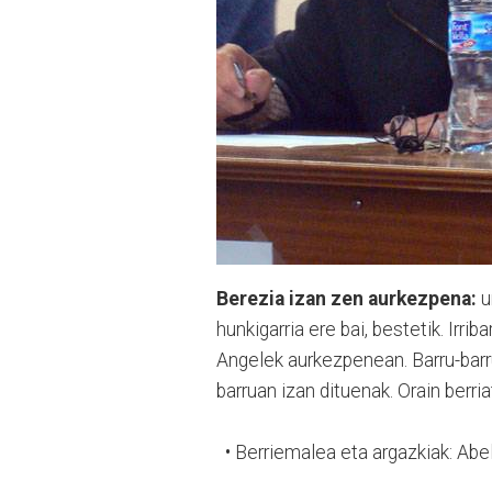
Berezia izan zen aurkezpena:
u
hunkigarria ere bai, bestetik. Irri
Angelek aurkezpenean. Barru-barru
barruan izan dituenak. Orain berria
• Berriemalea eta argazkiak: Abel 