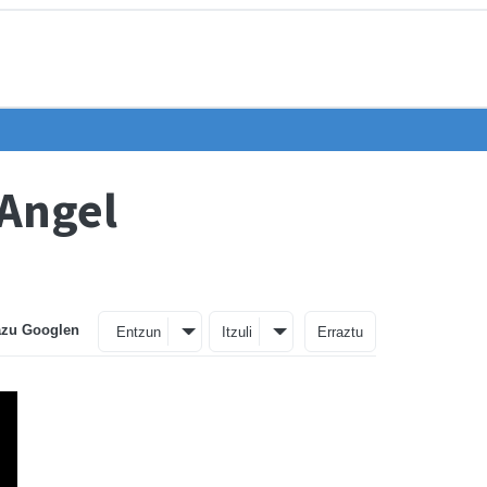
 Angel
azu Googlen
Entzun
Itzuli
Erraztu