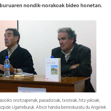
liburuaren nondik-norakoak bideo honetan.
soiko oroitzapenak, pasadizoak, txisteak, hitz-jokoak,
hizpide Ugarteburuk. Altxor handia berreskuratu du Angelek