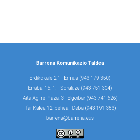
Barrena Komunikazio Taldea
Erdikokale 2,1 · Ermua (
943 179 350)
Errabal 15, 1. · Soraluze (
943 751 304)
Aita Agirre Plaza, 3 · Elgoibar (
943 741 626)
Ifar Kalea 12, behea · Deba (
943 191 383)
barrena@barrena.eus