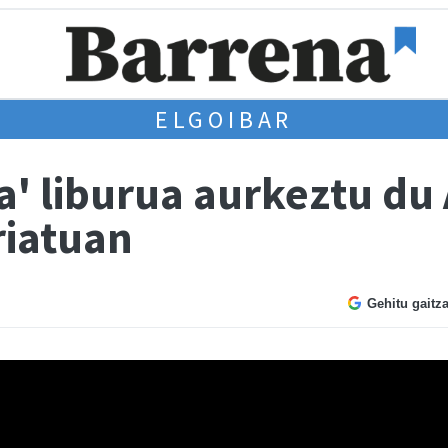
ELGOIBAR
a' liburua aurkeztu du
riatuan
Gehitu gaitz