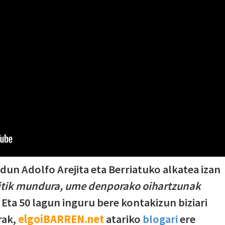
dun Adolfo Arejita eta Berriatuko alkatea izan
itik mundura, ume denporako oihartzunak
Eta 50 lagun inguru bere kontakizun biziari
rak,
elgoiBARREN.net
atariko
blogari
ere