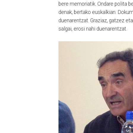
bere memoriatik. Ondare polita be
denak, bertako euskalkian. Dokum
duenarentzat. Graziaz, gatzez eta
salgai, erosi nahi duenarentzat.