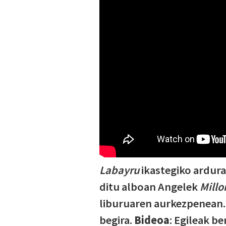
Labayru
ikastegiko ardura
ditu alboan Angelek
Millo
liburuaren aurkezpenean. 
begira.
Bideoa
: Egileak be