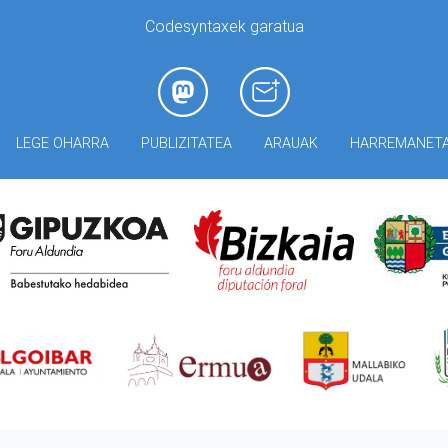
Codesyntaxek garatua
LEGE OHARRA
PUBLIZITATEA
ARAUAK
HARREMANET