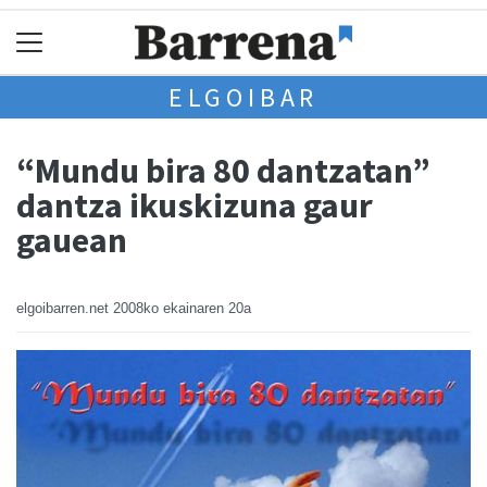
ELGOIBAR
“Mundu bira 80 dantzatan”
dantza ikuskizuna gaur
gauean
elgoibarren.net
2008ko ekainaren 20a