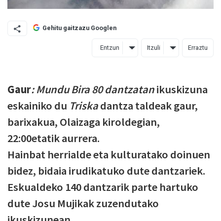
Gehitu gaitzazu Googlen
Entzun
Itzuli
Erraztu
Gaur
: Mundu Bira 80 dantzatan
ikuskizuna
eskainiko du
Triska
dantza taldeak gaur,
barixakua, Olaizaga kiroldegian,
22:00etatik aurrera.
Hainbat herrialde eta kulturatako doinuen
bidez, bidaia irudikatuko dute dantzariek.
Eskualdeko 140 dantzarik parte hartuko
dute Josu Mujikak zuzendutako
ikuskizunean.