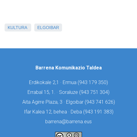
KULTURA
ELGOIBAR
Barrena Komunikazio Taldea
Erdikokale 2,1 · Ermua (
943 179 350)
Errabal 15, 1. · Soraluze (
943 751 304)
Aita Agirre Plaza, 3 · Elgoibar (
943 741 626)
Ifar Kalea 12, behea · Deba (
943 191 383)
barrena@barrena.eus