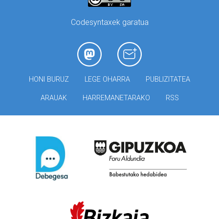
Codesyntaxek garatua
HONI BURUZ
LEGE OHARRA
PUBLIZITATEA
ARAUAK
HARREMANETARAKO
RSS