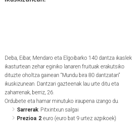
Deba, Eibar, Mendaro eta Elgoibarko 140 dantza ikaslek
ikasturtean zehar eginiko lanaren fruituak erakutsiko
dituzte oholtza gainean “Mundu bira 80 dantzatan”
ikuskizunean. Dantzari gazteenak lau urte ditu eta
zaharrenak, berriz, 26.
Ordubete eta hamar minutuko iraupena izango du.
Sarrerak
: Pitxintxun salgai
Prezioa
:
2
euro (euro bat 9 urtez azpikoek)