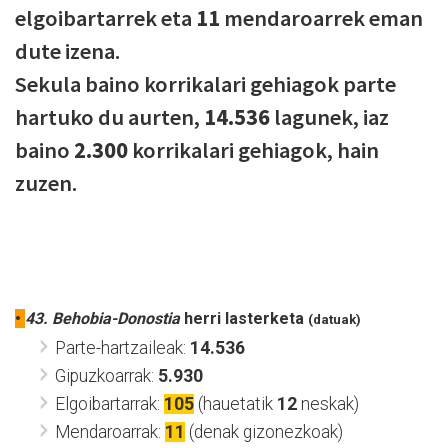
elgoibartarrek eta
11
mendaroarrek eman
dute izena.
Sekula baino korrikalari gehiagok parte
hartuko du aurten,
14.536
lagunek, iaz
baino
2.300
korrikalari gehiagok, hain
zuzen.
•
43. Behobia-Donostia
herri lasterketa
(datuak)
Parte-hartzaileak:
14.536
Gipuzkoarrak:
5.930
Elgoibartarrak:
105
(hauetatik
12
neskak)
Mendaroarrak:
11
(denak gizonezkoak)