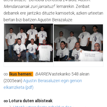
Mendaroarrak zuri jarraituz!
” lemarekin. Zenbait
debarrek ere jantziko dituzte kamisetok, azken urteetan
bertan bizi baitzen Agustin Berazaluze.
∞
Ikus hemen:
BARREN
astekariko 548 alean
(2005ean)
Agustin Berasaluzeri egin genion
elkarrizketa (pdf)
∞
Lotura duten albisteak
: