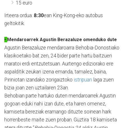
15 euro
Irteera ordua:
8:30
ean King-Kong-eko autobus
geltokitik.
•
Mendaroarrek Agustin Berazaluze omenduko dute
Agustin Berazaluze mendaroarra Behobia-Donostiako
klasikoetako bat zen, 24 bider parte hartu baitzuen
maratoi erdi entzutetsuan. Aurtengo ediziorako ere
aspalditik zeukan izena emanda, tamalez, baina,
Piriniotan izandako zorigaiztoko
istripuan
laga zuen
bizia joan zen uztailaren 23an.
Behobian parte hartuko duten mendaroarrek Agustin
gogoan eduki nahi izan dute, eta haren omenez,
kamiseta bereziak eramango dituzte soinean hark
horrenbeste maite zuen proban. Guztira 18 kamiseta
atera dituzte “
Behobia-Donostia 24 aldiz Austin.