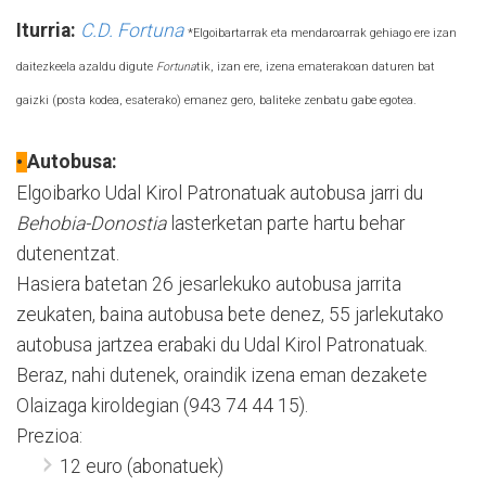
Iturria:
C.D. Fortuna
*Elgoibartarrak eta mendaroarrak gehiago ere izan
daitezkeela azaldu digute
Fortuna
tik, izan ere, izena ematerakoan daturen bat
gaizki (posta kodea, esaterako) emanez gero, baliteke zenbatu gabe egotea.
Autobusa:
•
Elgoibarko Udal Kirol Patronatuak autobusa jarri du
Behobia-Donostia
lasterketan parte hartu behar
dutenentzat.
Hasiera batetan 26 jesarlekuko autobusa jarrita
zeukaten, baina autobusa bete denez, 55 jarlekutako
autobusa jartzea erabaki du Udal Kirol Patronatuak.
Beraz, nahi dutenek, oraindik izena eman dezakete
Olaizaga kiroldegian (943 74 44 15).
Prezioa:
12 euro (abonatuek)