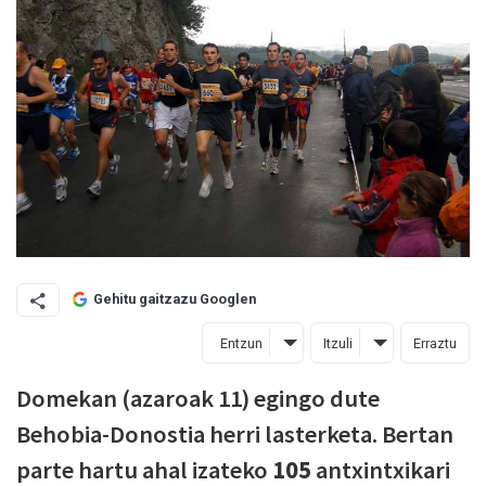
Gehitu gaitzazu Googlen
Entzun
Itzuli
Erraztu
Domekan (azaroak 11) egingo dute
Behobia-Donostia herri lasterketa. Bertan
parte hartu ahal izateko
105
antxintxikari