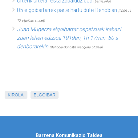
Urtetik urtera festa zabalduz doa
(
berria.info)
85 elgoibartarrek parte hartu dute Behobian
(2006-11-
13 elgoibarren.net)
Juan Mugerza elgoibartar ospetsuak irabazi
zuen lehen edizioa 1919an, 1h 17min. 50 s
denborarekin
(Behobia-Donostia webgune ofiziala)
KIROLA
ELGOIBAR
Barrena Komunikazio Taldea