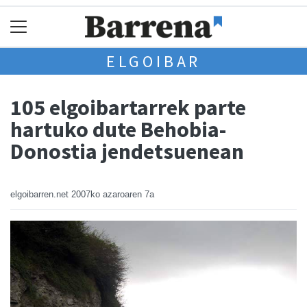
ELGOIBAR
105 elgoibartarrek parte
hartuko dute Behobia-
Donostia jendetsuenean
elgoibarren.net
2007ko azaroaren 7a