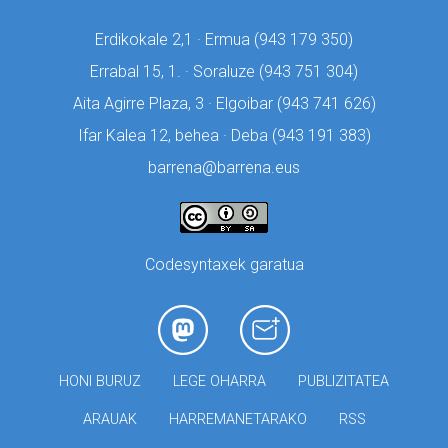
Erdikokale 2,1 · Ermua (
943 179 350)
Errabal 15, 1. · Soraluze (
943 751 304)
Aita Agirre Plaza, 3 · Elgoibar (
943 741 626)
Ifar Kalea 12, behea · Deba (
943 191 383)
barrena@barrena.eus
Codesyntaxek garatua
HONI BURUZ
LEGE OHARRA
PUBLIZITATEA
ARAUAK
HARREMANETARAKO
RSS