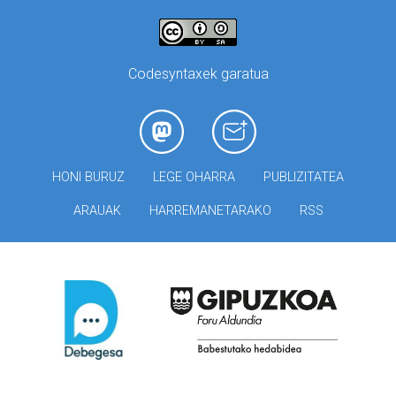
Codesyntaxek garatua
HONI BURUZ
LEGE OHARRA
PUBLIZITATEA
ARAUAK
HARREMANETARAKO
RSS