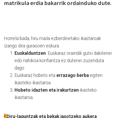
matrikula erdia bakarrik ordainduko dute.
Horrela bada, hiru maila ezberdinetako ikastaroak
izango dira gurasoen eskura.
Euskalduntzen
. Euskaraz oraindik gutxi dakitenei
edo nahikoa konfiantza ez dutenei zuzenduta
dago.
Euskaraz hobeto eta
errazago berba
egiten
ikasteko ikastaroa.
Hobeto idazten eta irakurtzen
ikasteko
ikastaroa.
•
Diru-laguntzak eta bekak jasotzeko aukera