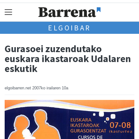
ELGOIBAR
Gurasoei zuzendutako
euskara ikastaroak Udalaren
eskutik
elgoibarren.net
2007ko irailaren 10a