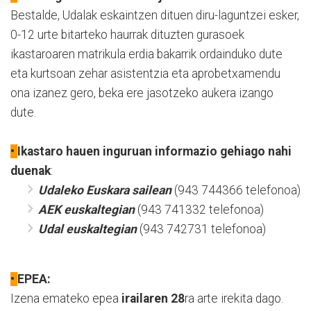
Bestalde, Udalak eskaintzen dituen diru-laguntzei esker,
0-12 urte bitarteko haurrak dituzten gurasoek
ikastaroaren matrikula erdia bakarrik ordainduko dute
eta kurtsoan zehar asistentzia eta aprobetxamendu
ona izanez gero, beka ere jasotzeko aukera izango
dute.
•
Ikastaro hauen inguruan informazio gehiago nahi
duenak
:
Udaleko Euskara sailean
(943 744366 telefonoa)
AEK euskaltegian
(943 741332 telefonoa)
Udal euskaltegian
(943 742731 telefonoa)
•
EPEA:
Izena emateko epea
irailaren 28
ra arte irekita dago.