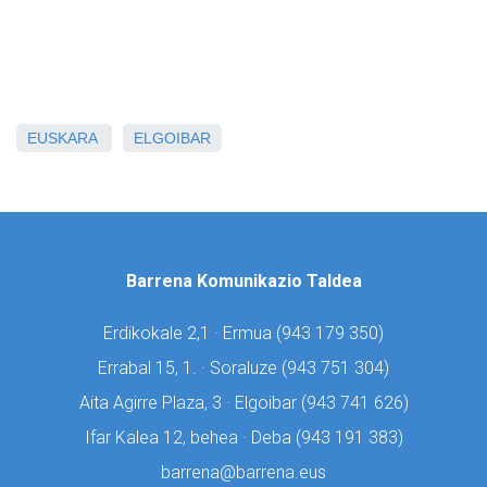
EUSKARA
ELGOIBAR
Barrena Komunikazio Taldea
Erdikokale 2,1 · Ermua (
943 179 350)
Errabal 15, 1. · Soraluze (
943 751 304)
Aita Agirre Plaza, 3 · Elgoibar (
943 741 626)
Ifar Kalea 12, behea · Deba (
943 191 383)
barrena@barrena.eus