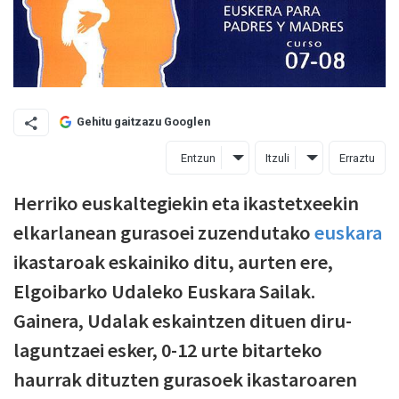
Gehitu gaitzazu Googlen
Entzun
Itzuli
Erraztu
Herriko euskaltegiekin eta ikastetxeekin
elkarlanean gurasoei zuzendutako
euskara
ikastaroak eskainiko ditu, aurten ere,
Elgoibarko Udaleko Euskara Sailak.
Gainera, Udalak eskaintzen dituen diru-
laguntzaei esker, 0-12 urte bitarteko
haurrak dituzten gurasoek ikastaroaren