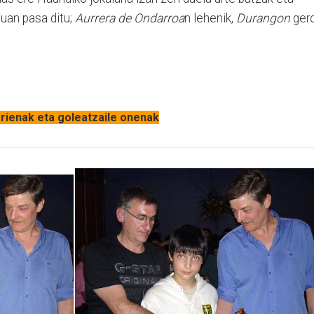
uan pasa ditu;
Aurrera de Ondarroa
n lehenik,
Durangon
ger
rrienak eta goleatzaile onenak