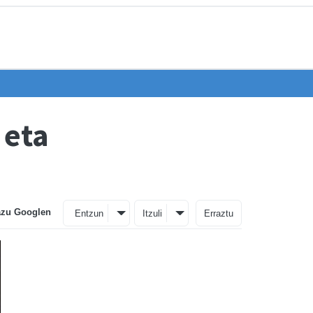
 eta
azu Googlen
Entzun
Itzuli
Erraztu