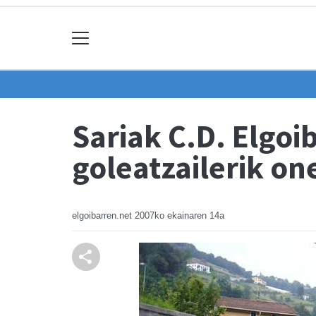
Sariak C.D. Elgoib
goleatzailerik on
elgoibarren.net
2007ko ekainaren 14a