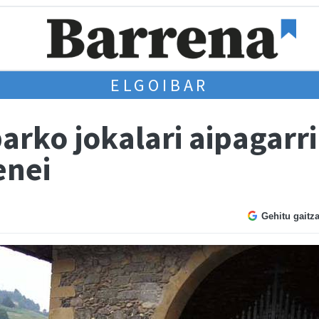
ELGOIBAR
arko jokalari aipagarri
enei
Gehitu gaitz