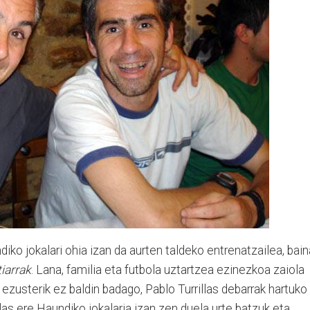
iko jokalari ohia izan da aurten taldeko entrenatzailea, bain
iarrak
. Lana, familia eta futbola uztartzea ezinezkoa zaiola
 ezusterik ez baldin badago, Pablo Turrillas debarrak hartuko
llas ere Haundiko jokalaria izan zen duela urte batzuk eta