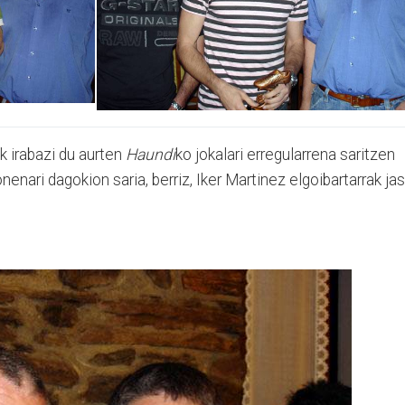
k irabazi du aurten
Haundi
ko jokalari erregularrena saritzen
onenari dagokion saria, berriz, Iker Martinez elgoibartarrak ja