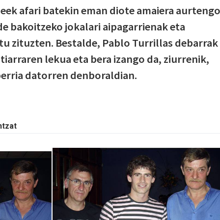
eek afari batekin eman diote amaiera aurteng
de bakoitzeko jokalari aipagarrienak eta
tu zituzten. Bestalde, Pablo Turrillas debarrak
tiarraren lekua eta bera izango da, ziurrenik,
berria datorren denboraldian.
ntzat