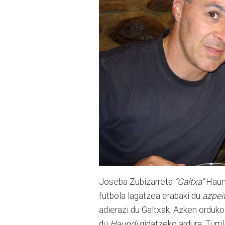
Joseba Zubizarreta
“Galtxa”
Haund
futbola lagatzea erabaki du
azpeit
adierazi du Galtxak. Azken orduko
du
Haundi
gidatzeko ardura. Turri