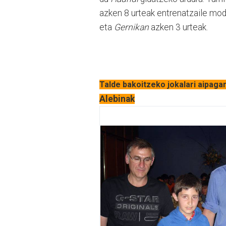
azken 8 urteak entrenatzaile mod
eta
Gernikan
azken 3 urteak.
Talde bakoitzeko jokalari aipaga
Alebinak