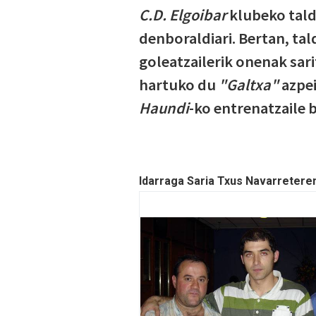
C.D. Elgoibar
klubeko tald
denboraldiari. Bertan, tal
goleatzailerik onenak sari
hartuko du
"Galtxa"
azpei
Haundi
-ko entrenatzaile 
Idarraga Saria Txus Navarretere