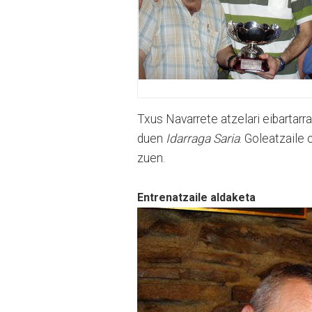
Txus Navarrete atzelari eibartarra
duen
Idarraga Saria
. Goleatzaile 
zuen.
Entrenatzaile aldaketa