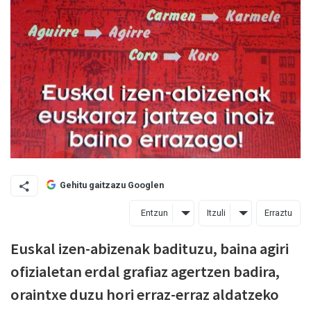
Gehitu gaitzazu Googlen
Entzun
Itzuli
Erraztu
Euskal izen-abizenak badituzu, baina agiri
ofizialetan erdal grafiaz agertzen badira,
oraintxe duzu hori erraz-erraz aldatzeko