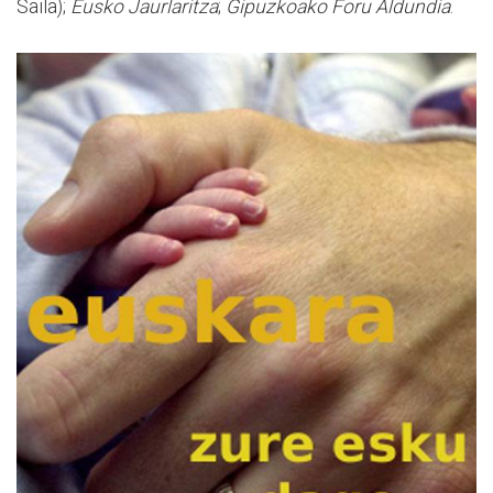
Saila);
Eusko Jaurlaritza
;
Gipuzkoako Foru Aldundia
.