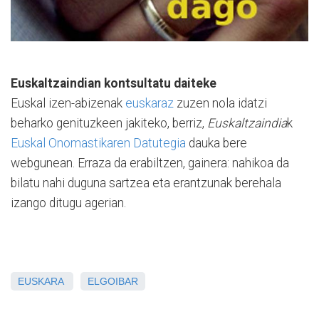
Euskaltzaindian kontsultatu daiteke
Euskal izen-abizenak
euskaraz
zuzen nola idatzi
beharko genituzkeen jakiteko, berriz,
Euskaltzaindia
k
Euskal Onomastikaren Datutegia
dauka bere
webgunean. Erraza da erabiltzen, gainera: nahikoa da
bilatu nahi duguna sartzea eta erantzunak berehala
izango ditugu agerian.
EUSKARA
ELGOIBAR