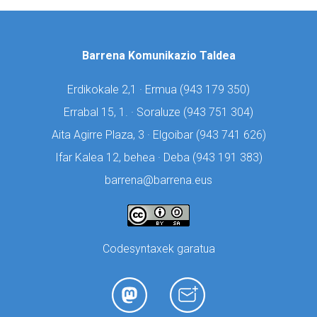
Barrena Komunikazio Taldea
Erdikokale 2,1 · Ermua (
943 179 350)
Errabal 15, 1. · Soraluze (
943 751 304)
Aita Agirre Plaza, 3 · Elgoibar (
943 741 626)
Ifar Kalea 12, behea · Deba (
943 191 383)
barrena@barrena.eus
Codesyntaxek garatua