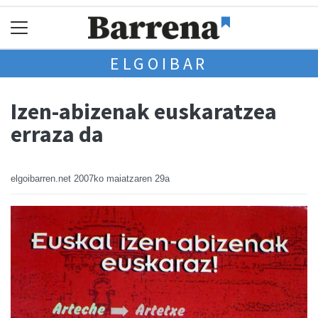
ELGOIBAR
Izen-abizenak euskaratzea
erraza da
elgoibarren.net
2007ko maiatzaren 29a