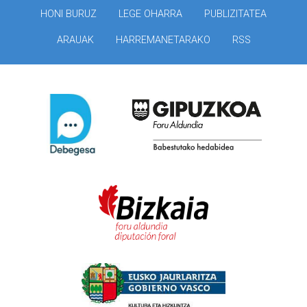
HONI BURUZ
LEGE OHARRA
PUBLIZITATEA
ARAUAK
HARREMANETARAKO
RSS