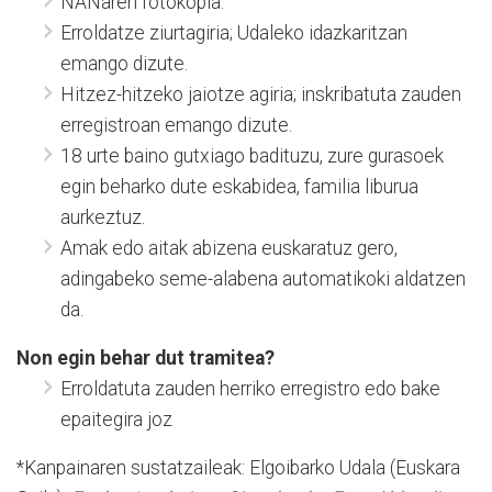
NANaren fotokopia.
Erroldatze ziurtagiria; Udaleko idazkaritzan
emango dizute.
Hitzez-hitzeko jaiotze agiria; inskribatuta zauden
erregistroan emango dizute.
18 urte baino gutxiago badituzu, zure gurasoek
egin beharko dute eskabidea, familia liburua
aurkeztuz.
Amak edo aitak abizena euskaratuz gero,
adingabeko seme-alabena automatikoki aldatzen
da.
Non egin behar dut tramitea?
Erroldatuta zauden herriko erregistro edo bake
epaitegira joz
*Kanpainaren sustatzaileak: Elgoibarko Udala (Euskara