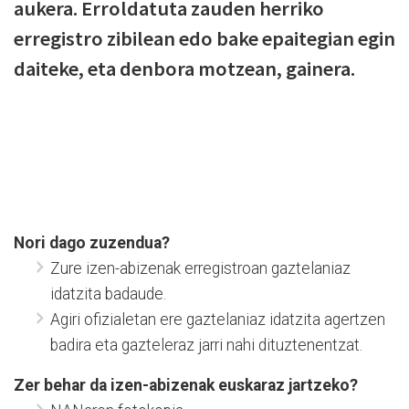
aukera. Erroldatuta zauden herriko
erregistro zibilean edo bake epaitegian egin
daiteke, eta denbora motzean, gainera.
Nori dago zuzendua?
Zure izen-abizenak erregistroan gaztelaniaz
idatzita badaude.
Agiri ofizialetan ere gaztelaniaz idatzita agertzen
badira eta gazteleraz jarri nahi dituztenentzat.
Zer behar da izen-abizenak euskaraz jartzeko?