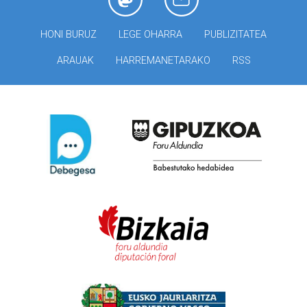
HONI BURUZ
LEGE OHARRA
PUBLIZITATEA
ARAUAK
HARREMANETARAKO
RSS