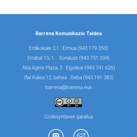
Barrena Komunikazio Taldea
Erdikokale 2,1 · Ermua (
943 179 350)
Errabal 15, 1. · Soraluze (
943 751 304)
Aita Agirre Plaza, 3 · Elgoibar (
943 741 626)
Ifar Kalea 12, behea · Deba (
943 191 383)
barrena@barrena.eus
Codesyntaxek garatua