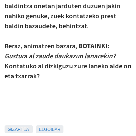
baldintza onetan jarduten duzuen jakin
nahiko genuke, zuek kontatzeko prest
baldin bazaudete, behintzat.
Beraz, animatzen bazara,
BOTAINK!
:
Gustura al zaude daukazun lanarekin?
Kontatuko al dizkiguzu zure laneko alde on
eta txarrak?
GIZARTEA
ELGOIBAR