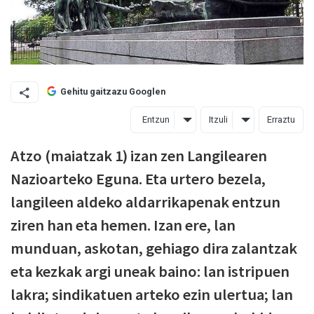
Gehitu gaitzazu Googlen
Entzun
Itzuli
Erraztu
Atzo (maiatzak 1) izan zen Langilearen
Nazioarteko Eguna. Eta urtero bezela,
langileen aldeko aldarrikapenak entzun
ziren han eta hemen. Izan ere, lan
munduan, askotan, gehiago dira zalantzak
eta kezkak argi uneak baino: lan istripuen
lakra; sindikatuen arteko ezin ulertua; lan