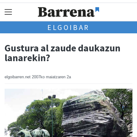
ELGOIBAR
Gustura al zaude daukazun
lanarekin?
elgoibarren.net
2007ko maiatzaren 2a