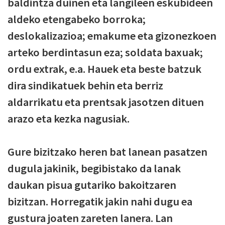
baldintza duinen eta langileen eskubideen
aldeko etengabeko borroka;
deslokalizazioa; emakume eta gizonezkoen
arteko berdintasun eza; soldata baxuak;
ordu extrak, e.a. Hauek eta beste batzuk
dira sindikatuek behin eta berriz
aldarrikatu eta prentsak jasotzen dituen
arazo eta kezka nagusiak.
Gure bizitzako heren bat lanean pasatzen
dugula jakinik, begibistako da lanak
daukan pisua gutariko bakoitzaren
bizitzan. Horregatik jakin nahi dugu ea
gustura joaten zareten lanera. Lan